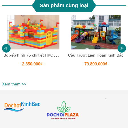
Sản phẩm cùng loại
B
ộ xếp hình 75 chi tiết HKCXH15
Cầu Trượt Liên Hoàn Kinh Bắc
2.350.000₫
79.890.000₫
Xem thêm >>