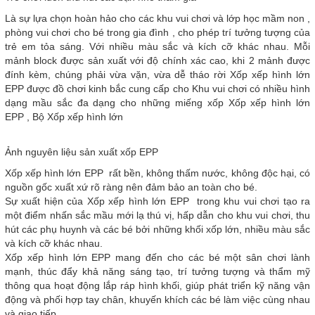
Là sự lựa chọn hoàn hảo cho các khu vui chơi và lớp học mầm non ,
phòng vui chơi cho bé trong gia đình , cho phép trí tưởng tượng của
trẻ em tỏa sáng. Với nhiều màu sắc và kích cỡ khác nhau. Mỗi
mảnh block được sản xuất với độ chính xác cao, khi 2 mảnh được
đính kèm, chúng phải vừa vặn, vừa dễ tháo rời Xốp xếp hình lớn
EPP được đồ chơi kinh bắc cung cấp cho Khu vui chơi có nhiều hình
dạng mầu sắc đa dạng cho những miếng xốp Xốp xếp hình lớn
EPP , Bộ Xốp xếp hình lớn
Ảnh nguyên liệu sản xuất xốp EPP
Xốp xếp hình lớn EPP rất bền, không thấm nước, không độc hại, có
nguồn gốc xuất xứ rõ ràng nên đảm bảo an toàn cho bé.
Sự xuất hiện của Xốp xếp hình lớn EPP trong khu vui chơi tạo ra
một điểm nhấn sắc mầu mới lạ thú vị, hấp dẫn cho khu vui chơi, thu
hút các phụ huynh và các bé bởi những khối xốp lớn, nhiều màu sắc
và kích cỡ khác nhau.
Xốp xếp hình lớn EPP mang đến cho các bé một sân chơi lành
mạnh, thúc đẩy khả năng sáng tạo, trí tưởng tượng và thẩm mỹ
thông qua hoạt động lắp ráp hình khối, giúp phát triển kỹ năng vận
động và phối hợp tay chân, khuyến khích các bé làm việc cùng nhau
và giao tiếp.