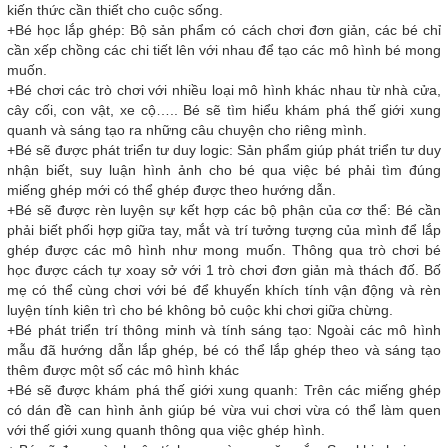
kiến thức cần thiết cho cuộc sống.
+Bé học lắp ghép: Bộ sản phẩm có cách chơi đơn giản, các bé chỉ
cần xếp chồng các chi tiết lên với nhau để tạo các mô hình bé mong
muốn.
+Bé chơi các trò chơi với nhiều loại mô hình khác nhau từ nhà cửa,
cây cối, con vật, xe cộ….. Bé sẽ tìm hiểu khám phá thế giới xung
quanh và sáng tạo ra những câu chuyện cho riêng mình.
+Bé sẽ được phát triển tư duy logic: Sản phẩm giúp phát triển tư duy
nhận biết, suy luận hình ảnh cho bé qua việc bé phải tìm đúng
miếng ghép mới có thể ghép được theo hướng dẫn.
+Bé sẽ được rèn luyện sự kết hợp các bộ phận của cơ thể: Bé cần
phải biết phối hợp giữa tay, mắt và trí tưởng tượng của mình để lắp
ghép được các mô hình như mong muốn. Thông qua trò chơi bé
học được cách tự xoay sở với 1 trò chơi đơn giản mà thách đố. Bố
mẹ có thể cùng chơi với bé để khuyến khích tính vận động và rèn
luyện tính kiên trì cho bé không bỏ cuộc khi chơi giữa chừng.
+Bé phát triển trí thông minh và tính sáng tạo: Ngoài các mô hình
mẫu đã hướng dẫn lắp ghép, bé có thể lắp ghép theo và sáng tạo
thêm được một số các mô hình khác
+Bé sẽ được khám phá thế giới xung quanh: Trên các miếng ghép
có dán đề can hình ảnh giúp bé vừa vui chơi vừa có thể làm quen
với thế giới xung quanh thông qua việc ghép hình.