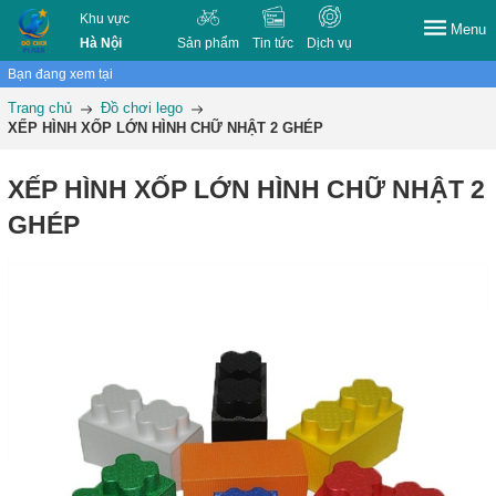
Khu vực
Menu
Hà Nội
Sản phẩm
Tin tức
Dịch vụ
Bạn đang xem tại
Trang chủ
Đồ chơi lego
XẾP HÌNH XỐP LỚN HÌNH CHỮ NHẬT 2 GHÉP
XẾP HÌNH XỐP LỚN HÌNH CHỮ NHẬT 2
GHÉP