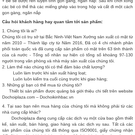
+ Bé sẽ được rèn luyện tính gọn gàng, ngăn nắp: Sau khi chơi xong
các bé có thể thả các miếng ghép vào trong hộp và cất đi một cách
gọn gàng, ngăn nắp
Câu hỏi khách hàng hay quan tâm tới sản phẩm:
1. Chúng tôi là ai?
Chúng tôi có trụ sở tại Bắc Ninh-Việt Nam Xưởng sản xuất có mặt từ
năm 2010 – Thành lập cty từ Năm 2016, Đã có 4 chi nhánh phân
phối toàn quốc và đã cung cấp sản phẩm có mặt trên 63 tỉnh thành
của cả nước - Tổng số nhân sự hiện có tổng số khoảng 97-130
người trong văn phòng và nhà máy sản xuất của chúng tôi.
2. Làm thế nào chúng tôi có thể đảm bảo chất lượng?
Luôn làm trước khi sản xuất hàng loạt;
Luôn luôn kiểm tra cuối cùng trước khi giao hàng;
3. Những gì bạn có thể mua từ chúng tôi?
Thiết bị sản phẩm được quảng bá giới thiệu chi tiết trên website
Dochoiplaza.com – Dochoikinhbac.vn
4. Tại sao bạn nên mua hàng của chúng tôi mà không phải từ các
nhà cung cấp khác?
Dochoiplaza đang cung cấp các dịch vụ một cửa bao gồm thiết
kế, sản xuất, bán hàng, giao hàng và các dịch vụ sau. Tất cả các
sản phẩm của chúng tôi đã thông qua ISO9001, giấy chứng nhận