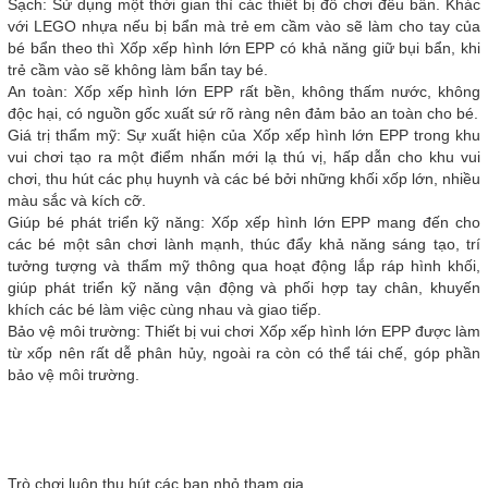
Sạch: Sử dụng một thời gian thì các thiết bị đồ chơi đều bẩn. Khác
với LEGO nhựa nếu bị bẩn mà trẻ em cầm vào sẽ làm cho tay của
bé bẩn theo thì Xốp xếp hình lớn EPP có khả năng giữ bụi bẩn, khi
trẻ cầm vào sẽ không làm bẩn tay bé.
An toàn: Xốp xếp hình lớn EPP rất bền, không thấm nước, không
độc hại, có nguồn gốc xuất sứ rõ ràng nên đảm bảo an toàn cho bé.
Giá trị thẩm mỹ: Sự xuất hiện của Xốp xếp hình lớn EPP trong khu
vui chơi tạo ra một điểm nhấn mới lạ thú vị, hấp dẫn cho khu vui
chơi, thu hút các phụ huynh và các bé bởi những khối xốp lớn, nhiều
màu sắc và kích cỡ.
Giúp bé phát triển kỹ năng: Xốp xếp hình lớn EPP mang đến cho
các bé một sân chơi lành mạnh, thúc đẩy khả năng sáng tạo, trí
tưởng tượng và thẩm mỹ thông qua hoạt động lắp ráp hình khối,
giúp phát triển kỹ năng vận động và phối hợp tay chân, khuyến
khích các bé làm việc cùng nhau và giao tiếp.
Bảo vệ môi trường: Thiết bị vui chơi Xốp xếp hình lớn EPP được làm
từ xốp nên rất dễ phân hủy, ngoài ra còn có thể tái chế, góp phần
bảo vệ môi trường.
Trò chơi luôn thu hút các bạn nhỏ tham gia