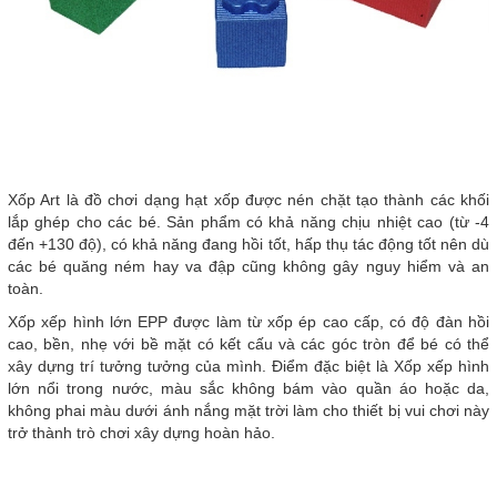
Xốp Art là đồ chơi dạng hạt xốp được nén chặt tạo thành các khối
lắp ghép cho các bé. Sản phẩm có khả năng chịu nhiệt cao (từ -4
đến +130 độ), có khả năng đang hồi tốt, hấp thụ tác động tốt nên dù
các bé quăng ném hay va đập cũng không gây nguy hiểm và an
toàn.
Xốp xếp hình lớn EPP được làm từ xốp ép cao cấp, có độ đàn hồi
cao, bền, nhẹ với bề mặt có kết cấu và các góc tròn để bé có thể
xây dựng trí tưởng tưởng của mình. Điểm đặc biệt là Xốp xếp hình
lớn nổi trong nước, màu sắc không bám vào quần áo hoặc da,
không phai màu dưới ánh nắng mặt trời làm cho thiết bị vui chơi này
trở thành trò chơi xây dựng hoàn hảo.