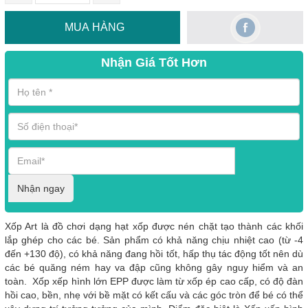
MUA HÀNG
Nhận Giá Tốt Hơn
Nhận ngay
Xốp Art là đồ chơi dạng hạt xốp được nén chặt tạo thành các khối
lắp ghép cho các bé. Sản phẩm có khả năng chịu nhiệt cao (từ -4
đến +130 độ), có khả năng đang hồi tốt, hấp thụ tác động tốt nên dù
các bé quăng ném hay va đập cũng không gây nguy hiểm và an
toàn. Xốp xếp hình lớn EPP được làm từ xốp ép cao cấp, có độ đàn
hồi cao, bền, nhẹ với bề mặt có kết cấu và các góc tròn để bé có thể