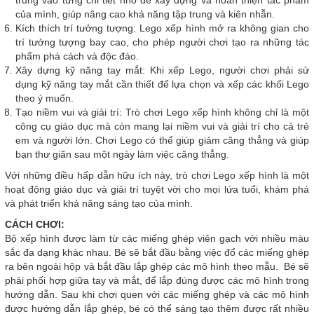
của mình, giúp nâng cao khả năng tập trung và kiên nhẫn.
Kích thích trí tưởng tượng: Lego xếp hình mở ra không gian cho
trí tưởng tượng bay cao, cho phép người chơi tạo ra những tác
phẩm phá cách và độc đáo.
Xây dựng kỹ năng tay mắt: Khi xếp Lego, người chơi phải sử
dụng kỹ năng tay mắt cần thiết để lựa chọn và xếp các khối Lego
theo ý muốn.
Tạo niềm vui và giải trí: Trò chơi Lego xếp hình không chỉ là một
công cụ giáo dục mà còn mang lại niềm vui và giải trí cho cả trẻ
em và người lớn. Chơi Lego có thể giúp giảm căng thẳng và giúp
bạn thư giãn sau một ngày làm việc căng thẳng.
Với những điều hấp dẫn hữu ích này, trò chơi Lego xếp hình là một
hoạt động giáo dục và giải trí tuyệt vời cho mọi lứa tuổi, khám phá
và phát triển khả năng sáng tạo của mình.
CÁCH CHƠI:
Bộ xếp hình được làm từ các miếng ghép viên gạch với nhiều màu
sắc đa dạng khác nhau. Bé sẽ bắt đầu bằng việc đổ các miếng ghép
ra bên ngoài hộp và bắt đầu lắp ghép các mô hình theo mẫu. Bé sẽ
phải phối hợp giữa tay và mắt, để lắp đúng được các mô hình trong
hướng dẫn. Sau khi chơi quen với các miếng ghép và các mô hình
được hướng dẫn lắp ghép, bé có thể sáng tạo thêm được rất nhiều