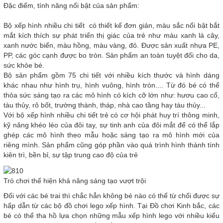
Đặc điểm, tính năng nổi bật của sản phẩm:
Bộ xếp hình nhiều chi tiết có thiết kế đơn giản, màu sắc nổi bật bắt
mắt kích thích sự phát triển thị giác của trẻ như màu xanh lá cây,
xanh nước biển, màu hồng, màu vàng, đỏ. Được sản xuất nhựa PE,
PP, các góc cạnh được bo tròn. Sản phẩm an toàn tuyệt đối cho da,
sức khỏe bé.
Bộ sản phẩm gồm 75 chi tiết với nhiều kích thước và hình dáng
khác nhau như hình trụ, hình vuông, hình tròn.... Từ đó bé có thể
thỏa sức sáng tạo ra các mô hình có kích cỡ lớn như: hươu cao cổ,
tàu thủy, rô bốt, trường thành, tháp, nhà cao tầng hay tàu thủy...
Với bộ xếp hình nhiều chi tiết trẻ có cơ hội phát huy trí thông minh,
kỹ năng khéo léo của đôi tay, sự tinh anh của đôi mắt để có thể lắp
ghép các mô hình theo mẫu hoặc sáng tạo ra mô hình mới của
riêng mình. Sản phẩm cũng góp phần vào quá trình hình thành tính
kiên trì, bền bỉ, sự tập trung cao độ của trẻ
Trò chơi thể hiện khả năng sáng tạo vượt trội
Đối với các bé trai thì chắc hẳn không bé nào có thể từ chối được sự
hấp dẫn từ các bộ đồ chơi lego xếp hình. Tại Đồ chơi Kinh bắc, các
bé có thể tha hồ lựa chọn những mẫu xếp hình lego với nhiều kiểu