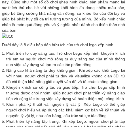
này. Cũng như một số đồ chơi ghép hình khác, sản phẩm mang lại
sự thích thú cho bé với những khối hình đa dạng nhiều màu sắc,
giúp bé tăng cường khả năng vận động, sự khéo léo của đôi tay và
giúp bé phát huy tối đa trí tưởng tượng của mình. Bộ xếp hình chắc
chắn là món quà đáng yêu và ý nghĩa nhất dành cho thiên thần nhỏ
của bạn.
Dưới đây là 8 điều hấp dẫn hữu ích của trò chơi lego xếp hình:
Phát triển tư duy sáng tạo: Trò chơi Lego xếp hình khuyến khích
trẻ em và người chơi mở rộng tư duy sáng tạo của mình thông
qua việc xây dựng và tạo ra các tác phẩm riêng.
Nâng cao khả năng tư duy không gian: Khi xếp các khối Lego lại
với nhau, người chơi phải tư duy và visualize không gian 3D, từ
đó cải thiện khả năng giải quyết vấn đề và tổ chức không gian.
Khuyến khích sự cộng tác và giao tiếp: Trò chơi Lego xếp hình
thường được chơi nhóm, giúp người chơi phát triển kỹ năng giao
tiếp và cộng tác trong việc xây dựng và hoàn thiện một công trình.
Khám phá kỹ thuật và nguyên lý vật lý: Xếp Lego có thể giúp
người chơi hiểu và áp dụng các khái niệm cơ bản về kỹ thuật và
nguyên lý vật lý, như cân bằng, cấu trúc và lực tác động.
Phát triển kỹ năng tập trung: Khi xếp Lego, người chơi phải tập
trung vào từng chi tiết nhỏ để xây dựng và hoàn thiện tác phẩm