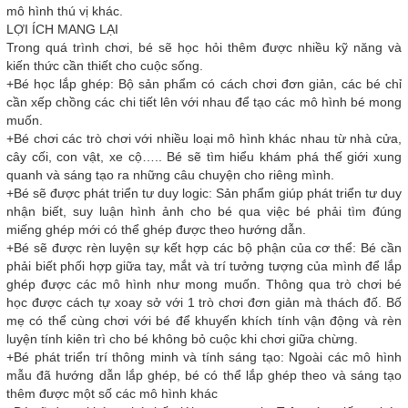
mô hình thú vị khác.
LỢI ÍCH MANG LẠI
Trong quá trình chơi, bé sẽ học hỏi thêm được nhiều kỹ năng và
kiến thức cần thiết cho cuộc sống.
+Bé học lắp ghép: Bộ sản phẩm có cách chơi đơn giản, các bé chỉ
cần xếp chồng các chi tiết lên với nhau để tạo các mô hình bé mong
muốn.
+Bé chơi các trò chơi với nhiều loại mô hình khác nhau từ nhà cửa,
cây cối, con vật, xe cộ….. Bé sẽ tìm hiểu khám phá thế giới xung
quanh và sáng tạo ra những câu chuyện cho riêng mình.
+Bé sẽ được phát triển tư duy logic: Sản phẩm giúp phát triển tư duy
nhận biết, suy luận hình ảnh cho bé qua việc bé phải tìm đúng
miếng ghép mới có thể ghép được theo hướng dẫn.
+Bé sẽ được rèn luyện sự kết hợp các bộ phận của cơ thể: Bé cần
phải biết phối hợp giữa tay, mắt và trí tưởng tượng của mình để lắp
ghép được các mô hình như mong muốn. Thông qua trò chơi bé
học được cách tự xoay sở với 1 trò chơi đơn giản mà thách đố. Bố
mẹ có thể cùng chơi với bé để khuyến khích tính vận động và rèn
luyện tính kiên trì cho bé không bỏ cuộc khi chơi giữa chừng.
+Bé phát triển trí thông minh và tính sáng tạo: Ngoài các mô hình
mẫu đã hướng dẫn lắp ghép, bé có thể lắp ghép theo và sáng tạo
thêm được một số các mô hình khác