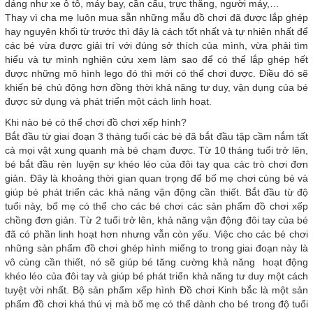
dáng như xe ô tô, máy bay, cần cẩu, trực thăng, người máy,…
Thay vì cha mẹ luôn mua sẵn những mẫu đồ chơi đã được lắp ghép
hay nguyên khối từ trước thì đây là cách tốt nhất và tự nhiên nhất để
các bé vừa được giải trí với đúng sở thích của mình, vừa phải tìm
hiểu và tự mình nghiên cứu xem làm sao để có thể lắp ghép hết
được những mô hình lego đó thì mới có thể chơi được. Điều đó sẽ
khiến bé chủ động hơn đồng thời khả năng tư duy, vận dụng của bé
được sử dụng và phát triển một cách linh hoạt.
Khi nào bé có thể chơi đồ chơi xếp hình?
Bắt đầu từ giai đoạn 3 tháng tuổi các bé đã bắt đầu tập cầm nắm tất
cả mọi vật xung quanh mà bé chạm được. Từ 10 tháng tuổi trở lên,
bé bắt đầu rèn luyện sự khéo léo của đôi tay qua các trò chơi đơn
giản. Đây là khoảng thời gian quan trọng để bố mẹ chơi cùng bé và
giúp bé phát triển các khả năng vận động cần thiết. Bắt đầu từ độ
tuổi này, bố mẹ có thể cho các bé chơi các sản phẩm đồ chơi xếp
chồng đơn giản. Từ 2 tuổi trở lên, khả năng vận động đôi tay của bé
đã có phần linh hoạt hơn nhưng vẫn còn yếu. Việc cho các bé chơi
những sản phẩm đồ chơi ghép hình miếng to trong giai đoạn này là
vô cùng cần thiết, nó sẽ giúp bé tăng cường khả năng hoạt động
khéo léo của đôi tay và giúp bé phát triển khả năng tư duy một cách
tuyệt vời nhất. Bộ sản phẩm xếp hình Đồ chơi Kinh bắc là một sản
phẩm đồ chơi khá thú vị mà bố mẹ có thể dành cho bé trong độ tuổi