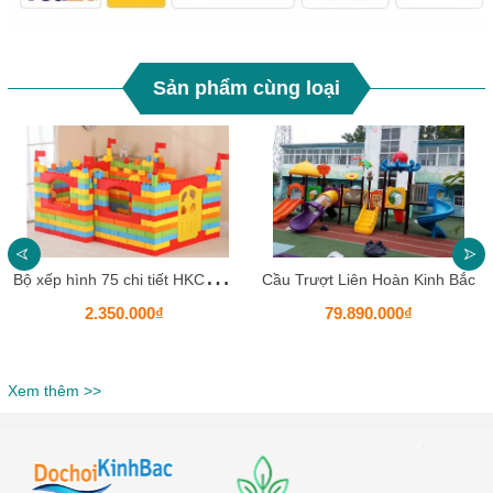
Sản phẩm cùng loại
B
ộ xếp hình 75 chi tiết HKCXH15
Cầu Trượt Liên Hoàn Kinh Bắc
2.350.000₫
79.890.000₫
Xem thêm >>