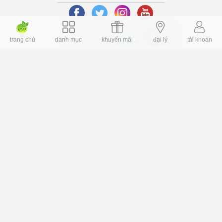
trang chủ
danh mục
khuyến mãi
đại lý
tài khoản
Copyright © 2006 Dochoiplaza.com Alright reversed. Designed
Dochoikinhbac.vn
.
cung cấp bởi sapo