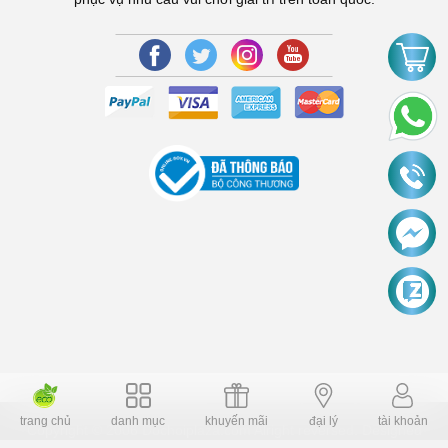
trang chủ
danh mục
khuyến mãi
đại lý
tài khoản
Copyright © 2006 Dochoiplaza.com Alright reversed. Designed