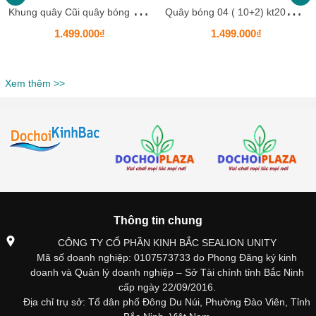
K
hung quây Cũi quây bóng mèo kitty KBKTK03 Cao cấp cho bé bằng nhựa HDPE
Q
uây bóng 04 ( 10+2) kt201 HKCQB9
1.499.000₫
1.499.000₫
Xem thêm >>
Thông tin chung
CÔNG TY CỔ PHẦN KINH BẮC SEALION UNITY
Mã số doanh nghiệp: 0107573733 do Phong Đăng ký kinh
doanh và Quản lý doanh nghiệp – Sở Tài chính tỉnh Bắc Ninh
cấp ngày 22/09/2016.
Địa chỉ trụ sở: Tổ dân phố Đông Du Núi, Phường Đào Viên, Tỉnh