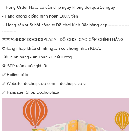
- Hàng Order Hoặc có sẵn ship ngay không đợi quá 15 ngày
- Hàng không giống hình hoàn 100% tiền
- Hàng sản xuất bởi công ty Đồ chơi Kinh Bắc hàng đẹp --------------
----------
🌸🌸🌸SHOP DOCHOIPLAZA - ĐỒ CHƠI CAO CẤP CHÍNH HÃNG
⛔Hàng nhập khẩu chính ngạch có chứng nhận KĐCL
🔰Chính hãng - An Toàn - Chất lượng
♻️ Sỉ/lẻ toàn quốc giá tốt
✅ Hotline sỉ lẻ:
✅ Website: dochoiplaza.com – dochoiplaza.vn
✅ Fanpage: Shop Dochoiplaza