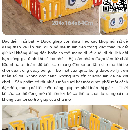
Đặc điểm nổi bật: – Được ghép với nhau theo các khớp nối rất dễ
dàng tháo và lắp đặt, giúp bố mẹ thuận tiện trong việc tháo ra cất
giữ khi không dùng đến hoặc có thể mang đi về quê, đi du lịch dài
hạn cùng gia đình khi có bé nhỏ – Bộ sản phẩm được làm từ chất
liệu nhựa an toàn, độ bền cao mang đến sự an tâm cho mẹ khi bé
chơi đùa trong quây bóng. – Bề mặt của quây bóng được xử lý trơn
nhẵn tối đa, không góc cạnh, không làm tổn thương lên da bé khi
chơi – Sản phẩm có rất nhiều màu tươi bắt mắt được phối một cách
độc đáo, mang nét lôi cuốn riêng, giúp bé phát triển thị giác. – Thiết
kế cửa có thể đóng mở rất tiện lợi, bé có thể tự chơi, tự ra ngoài mà
không cần tới sự trợ giúp của cha mẹ