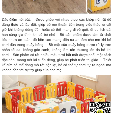
Đặc điểm nổi bật: – Được ghép với nhau theo các khớp nối rất dễ
dàng tháo và lắp đặt, giúp bố mẹ thuận tiện trong việc tháo ra cất
giữ khi không dùng đến hoặc có thể mang đi về quê, đi du lịch dài
hạn cùng gia đình khi có bé nhỏ – Bộ sản phẩm được làm từ chất
liệu nhựa an toàn, độ bền cao mang đến sự an tâm cho mẹ khi bé
chơi đùa trong quây bóng. – Bề mặt của quây bóng được xử lý trơn
nhẵn tối đa, không góc cạnh, không làm tổn thương lên da bé khi
chơi – Sản phẩm có rất nhiều màu tươi bắt mắt được phối một cách
độc đáo, mang nét lôi cuốn riêng, giúp bé phát triển thị giác. – Thiết
kế cửa có thể đóng mở rất tiện lợi, bé có thể tự chơi, tự ra ngoài mà
không cần tới sự trợ giúp của cha mẹ