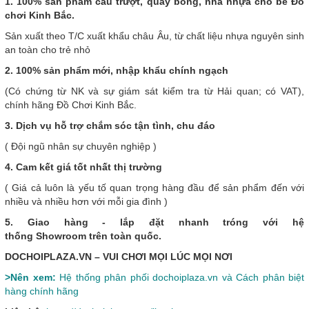
1. 100% sản phẩm cầu trượt, quây bóng, nhà nhựa cho bé Đồ
chơi Kinh Bắc.
Sản xuất theo T/C xuất khẩu châu Âu, từ chất liệu nhựa nguyên sinh
an toàn cho trẻ nhỏ
2. 100% sản phẩm mới, nhập khẩu chính ngạch
(Có chứng từ NK và sự giám sát kiểm tra từ Hải quan; có VAT),
chính hãng Đồ Chơi Kinh Bắc.
3. Dịch vụ hỗ trợ chắm sóc tận tình, chu đáo
( Đội ngũ nhân sự chuyên nghiệp )
4. Cam kết giá tốt nhất thị trường
( Giá cả luôn là yếu tố quan trọng hàng đầu để sản phẩm đến với
nhiều và nhiều hơn với mỗi gia đình )
5. Giao hàng - lắp đặt nhanh tróng với hệ
thống Showroom trên toàn quốc.
DOCHOIPLAZA.VN – VUI CHƠI MỌI LÚC MỌI NƠI
>Nên xem:
Hệ thống phân phối dochoiplaza.vn và Cách phân biệt
hàng chính hãng