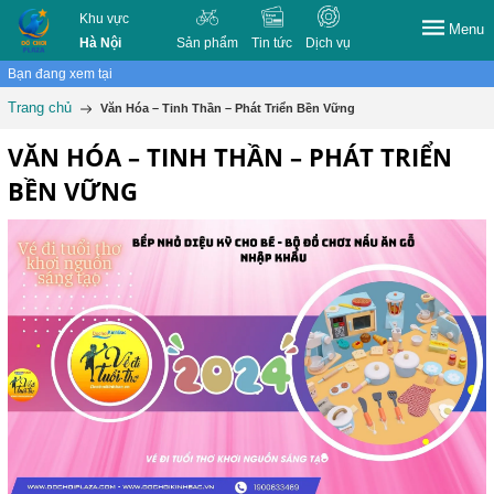
Khu vực
Menu
Hà Nội
Sản phẩm
Tin tức
Dịch vụ
Bạn đang xem tại
Trang chủ
Văn Hóa – Tinh Thần – Phát Triển Bền Vững
VĂN HÓA – TINH THẦN – PHÁT TRIỂN
BỀN VỮNG