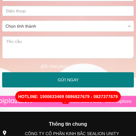
(Đồ chơi plaza Hỗ trợ Ngay )
GỬI NGAY
HOTLINE: 1900633469 0886827679 - 0827377679
Thông tin chung
CÔNG TY CỔ PHẦN KINH BẮC SEALION UNITY