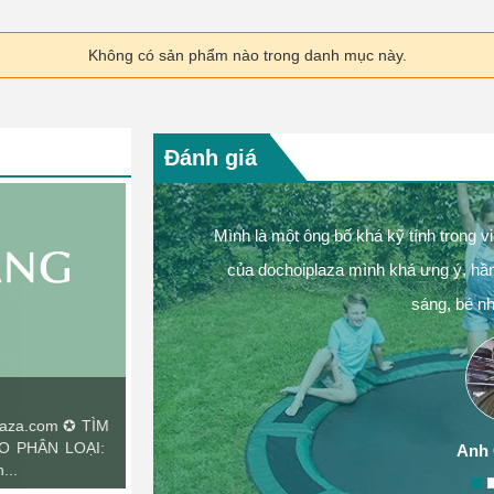
nhận được mức giá ưu đãi đặc biệt, tiết kiệm hơn rất nhiều so với mua vé lẻ
giá cả.
Không có sản phẩm nào trong danh mục này.
, kỳ nghỉ hè, hoặc những sự kiện lớn, chúng tôi luôn có các chương trình k
ư các chuyến đi chơi của trường học, công ty, chúng tôi có các gói vé th
Đánh giá
ề việc xếp hàng mua vé tại cổng công viên, Đồ Chơi Plaza cung cấp dịch vụ 
màu sắc đẹp,
Mình là một ông bố khá kỹ tính trong 
nh.
của dochoiplaza mình khá ưng ý, hầ
 cho phép bạn chọn loại công viên, ngày và giờ đi chơi, sau đó thanh toán m
tiện khi vào cửa mà không cần phải in vé ra giấy.
sáng, bé nh
ựa chọn công viên phù hợp, chúng tôi luôn sẵn sàng lắng nghe và hỗ trợ, gi
a mang đến chính sách đổi trả vé linh hoạt . Nếu có bất kỳ thay đổi nào về
ễn là bạn thông báo trước trong thời gian quy định. Điều này giúp bạn luôn
plaza.com ✪ TÌM
O PHÂN LOẠI:
Anh 
...