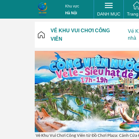
Khu vực
Hà Nội
DANH MỤC
Trang
VÉ KHU VUI CHƠI CÔNG
Vé K
nhà
VIÊN
Vé Khu Vui Chơi Công Viên từ Đồ Chơi Plaza: Cánh Cửa Đế