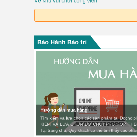
Vé khu vui chơi công viên
- Gói vé gia đình : Khi mua vé cho cả gia đình, bạn sẽ 
đình cùng nhau trải nghiệm mọi trò chơi mà không lo về 
- Khuyến mãi theo mùa : Vào các dịp đặc biệt như lễ Tết
không cần phải đắn đo về chi phí.
- Vé nhóm và đoàn : Đối với những nhóm đông người, nh
tận hưởng trọn vẹn niềm vui.
Bảo Hành Bảo trì
3. Dịch Vụ Đặt Vé Nhanh Chóng và Tiện Lợi
Để giúp bạn tiết kiệm thời gian và không phải lo lắng v
Mình đặt khung bóng sắc màu cho trường, khung bóng chắc chắn, 
xa chỉ với vài cú nhấp chuột trên điện thoại hoặc máy tí
êm an toàn cho trẻ
- Đặt vé online dễ dàng : Hệ thống đặt vé của chúng tôi
qua email của bạn, dưới dạng vé điện tử, giúp bạn thuận 
- Hỗ trợ tư vấn chuyên nghiệp : Nếu bạn cần tư vấn về l
4. Chính Sách Đổi Trả Linh Hoạt
Chị Yến
Hướng dẫn mua hàng
Hiểu rằng kế hoạch của bạn có thể thay đổi, Đồ Chơi Plaz
chỉnh hoặc đổi vé để phù hợp với lịch trình của mình, mi
Tìm kiếm và lựa chọn các sản phẩm tại Dochoi
mất mát.
KIẾM VÀ LỰA CHỌN ĐỒ CHƠI PHÙ HỢP THE
Tại trang chủ, Quý khách có thể tìm thấy các phân
5. An Toàn và Chất Lượng Dịch Vụ Hàng Đầu