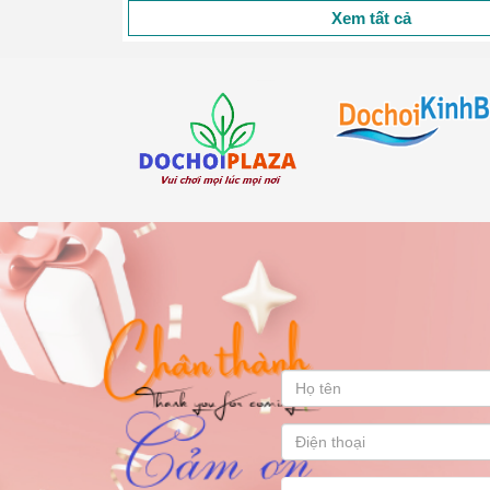
Chúng tôi chỉ hợp tác với những công viên uy tín, đảm 
Xem tất cả
trò chơi trong môi trường an toàn, vệ sinh và được bảo
Đồ Chơi Plaza không chỉ cung cấp những vé khu vui chơ
đãi vượt trội, giá vé cạnh tranh, chính sách linh hoạt v
Hãy để Đồ Chơi Plaza trở thành người bạn đồng hành tr