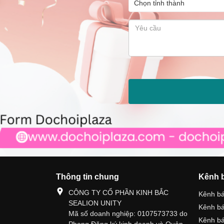
Thông tin chung
Kênh 
CÔNG TY CỔ PHẦN KINH BẮC
Kênh b
SEALION UNITY
Kênh b
Mã số doanh nghiệp: 0107573733 do
Kênh b