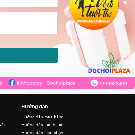
Hướng dẫn
Hướng dẫn mua hàng
yết
Hướng dẫn thanh toán
Hướng dẫn giao nhận