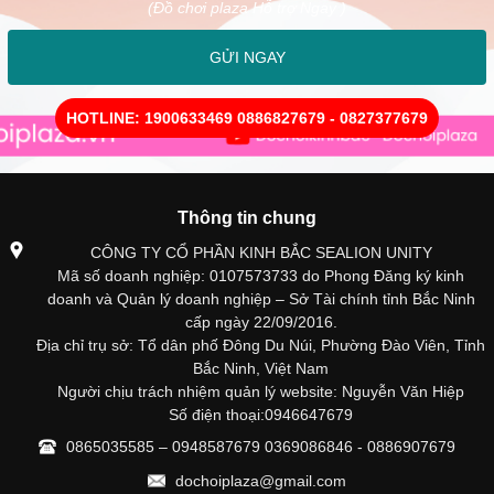
(Đồ chơi plaza Hỗ trợ Ngay )
GỬI NGAY
HOTLINE: 1900633469 0886827679 - 0827377679
Thông tin chung
CÔNG TY CỔ PHẦN KINH BẮC SEALION UNITY
Mã số doanh nghiệp: 0107573733 do Phong Đăng ký kinh
doanh và Quản lý doanh nghiệp – Sở Tài chính tỉnh Bắc Ninh
cấp ngày 22/09/2016.
Địa chỉ trụ sở: Tổ dân phố Đông Du Núi, Phường Đào Viên, Tỉnh
Bắc Ninh, Việt Nam
Người chịu trách nhiệm quản lý website: Nguyễn Văn Hiệp
Số điện thoại:0946647679
0865035585 – 0948587679 0369086846 - 0886907679
dochoiplaza@gmail.com