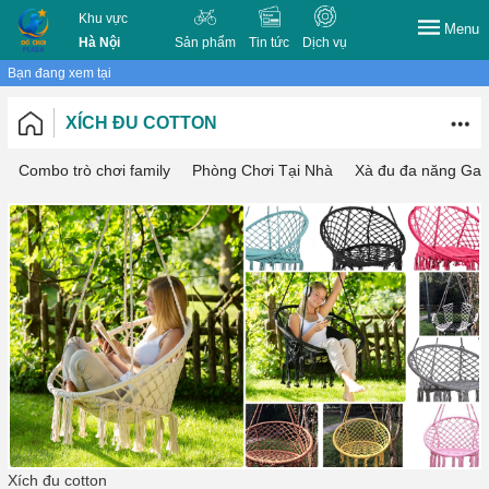
Khu vực
Menu
Hà Nội
Sản phẩm
Tin tức
Dịch vụ
Bạn đang xem tại
XÍCH ĐU COTTON
Combo trò chơi family
Phòng Chơi Tại Nhà
Xà đu đa năng Gal
Xích đu cotton