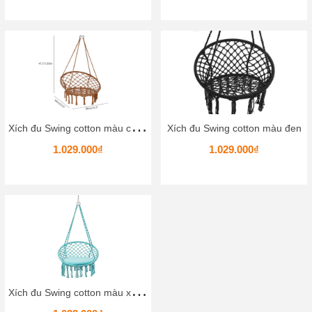
X
ích đu Swing cotton màu cà phê_Chất liệu an toàn thư giãn thoải mái
Xích đu Swing cotton màu đen
1.029.000₫
1.029.000₫
X
ích đu Swing cotton màu xanh ngọc_Chất liệu an toàn thư giãn thoải mái