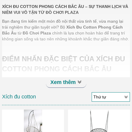
XÍCH ĐU COTTON PHONG CÁCH BẮC ÂU – SỰ THANH LỊCH VÀ
NIỀM VUI VÔ TẬN TỪ ĐỒ CHƠI PLAZA
Bạn đang tìm kiếm một món đồ nội thất vừa tinh tế, vừa mang lại
trải nghiệm thư giãn tuyệt vời? Bộ
Xích Đu Cotton Phong Cách
Bắc Âu
từ
Đồ Chơi Plaza
chính là lựa chọn hoàn hảo để trang trí
không gian sống và tạo nên những khoảnh khắc thư giãn đáng nhớ.
ĐIỂM NHẤN ĐẶC BIỆT CỦA XÍCH ĐU
COTTON PHONG CÁCH BẮC ÂU
Thiết kế thanh lịch, đậm chất Bắc Âu
Xem thêm
Với phong cách tối giản nhưng tinh tế, bộ xích đu cotton gây ấn
tượng bởi đường nét mềm mại và chất liệu cao cấp. Các chi tiết
Xích đu cotton
Thứ tự
được làm từ sợi cotton dệt tay, kết hợp khung treo chắc chắn,
mang đến vẻ đẹp tự nhiên, hài hòa với mọi không gian từ phòng
khách, phòng ngủ đến ban công hay sân vườn.
Chất liệu an toàn, thân thiện với môi trường
Sợi cotton cao cấp:
Mềm mại, thoáng mát và không gây kích