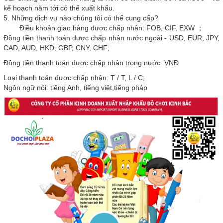
kế hoạch năm tới có thể xuất khẩu.
5. Những dịch vụ nào chúng tôi có thể cung cấp?
Điều khoản giao hàng được chấp nhận: FOB, CIF, EXW ；
Đồng tiền thanh toán được chấp nhận nước ngoài - USD, EUR, JPY,
CAD, AUD, HKD, GBP, CNY, CHF;
Đồng tiền thanh toán được chấp nhận trong nước VNĐ
Loại thanh toán được chấp nhận: T / T, L / C;
Ngôn ngữ nói: tiếng Anh, tiếng việt,tiếng pháp