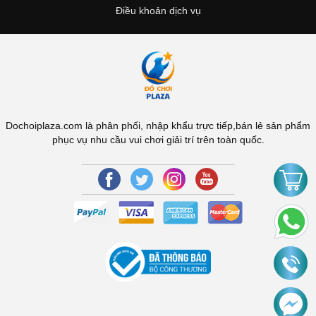
Điều khoản dịch vụ
Dochoiplaza.com là phân phối, nhập khẩu trực tiếp,bán lẻ sản phẩm
phục vụ nhu cầu vui chơi giải trí trên toàn quốc.