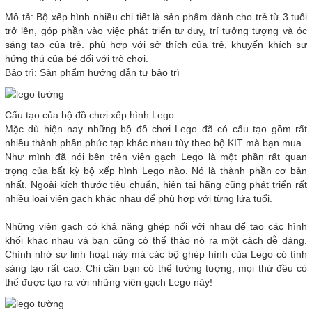
Mô tả: Bộ xếp hình nhiều chi tiết là sản phẩm dành cho trẻ từ 3 tuổi
trở lên, góp phần vào việc phát triển tư duy, trí tưởng tượng và óc
sáng tạo của trẻ. phù hợp với sở thích của trẻ, khuyến khích sự
hứng thú của bé đối với trò chơi.
Bảo trì: Sản phẩm hướng dẫn tự bảo trì
Cấu tạo của bộ đồ chơi xếp hình Lego
Mặc dù hiện nay những bộ đồ chơi Lego đã có cấu tạo gồm rất
nhiều thành phần phức tạp khác nhau tùy theo bộ KIT mà bạn mua.
Như mình đã nói bên trên viên gạch Lego là một phần rất quan
trọng của bất kỳ bộ xếp hình Lego nào. Nó là thành phần cơ bản
nhất. Ngoài kích thước tiêu chuẩn, hiện tại hãng cũng phát triển rất
nhiều loại viên gạch khác nhau để phù hợp với từng lứa tuổi.
Những viên gạch có khả năng ghép nối với nhau để tạo các hình
khối khác nhau và bạn cũng có thể tháo nó ra một cách dễ dàng.
Chính nhờ sự linh hoạt này mà các bộ ghép hình của Lego có tính
sáng tạo rất cao. Chỉ cần bạn có thể tưởng tượng, mọi thứ đều có
thể được tạo ra với những viên gạch Lego này!