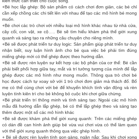
kiến thức cần thiết cho cuộc sống.
+Bé học lắp ghép: Bộ sản phẩm có cách chơi đơn giản, các bé chỉ
cần xếp chồng các chi tiết lên với nhau để tạo các mô hình bé mong
muốn.
+Bé chơi các trò chơi với nhiều loại mô hình khác nhau từ nhà cửa,
cây cối, con vật, xe cộ….. Bé sẽ tìm hiểu khám phá thế giới xung
quanh và sáng tạo ra những câu chuyện cho riêng mình.
+Bé sẽ được phát triển tư duy logic: Sản phẩm giúp phát triển tư duy
nhận biết, suy luận hình ảnh cho bé qua việc bé phải tìm đúng
miếng ghép mới có thể ghép được theo hướng dẫn.
+Bé sẽ được rèn luyện sự kết hợp các bộ phận của cơ thể: Bé cần
phải biết phối hợp giữa tay, mắt và trí tưởng tượng của mình để lắp
ghép được các mô hình như mong muốn. Thông qua trò chơi bé
học được cách tự xoay sở với 1 trò chơi đơn giản mà thách đố. Bố
mẹ có thể cùng chơi với bé để khuyến khích tính vận động và rèn
luyện tính kiên trì cho bé không bỏ cuộc khi chơi giữa chừng.
+Bé phát triển trí thông minh và tính sáng tạo: Ngoài các mô hình
mẫu đã hướng dẫn lắp ghép, bé có thể lắp ghép theo và sáng tạo
thêm được một số các mô hình khác
+Bé sẽ được khám phá thế giới xung quanh: Trên các miếng ghép
có dán đề can hình ảnh giúp bé vừa vui chơi vừa có thể làm quen
với thế giới xung quanh thông qua việc ghép hình.
+ Bé sẽ được rèn luyện tính gọn gàng, ngăn nắp: Sau khi chơi xong