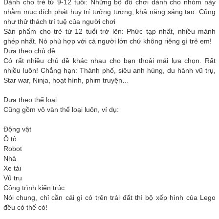
Dành cho trẻ từ 9-12 tuổi: Những bộ đồ chơi dành cho nhóm này
nhằm mục đích phát huy trí tưởng tượng, khả năng sáng tạo. Cũng
như thử thách trí tuệ của người chơi
Sản phẩm cho trẻ từ 12 tuổi trở lên: Phức tạp nhất, nhiều mảnh
ghép nhất. Nó phù hợp với cả người lớn chứ không riêng gì trẻ em!
Dựa theo chủ đề
Có rất nhiều chủ đề khác nhau cho bạn thoải mái lựa chọn. Rất
nhiều luôn! Chẳng hạn: Thành phố, siêu anh hùng, du hành vũ trụ,
Star war, Ninja, hoạt hình, phim truyện…
Dựa theo thể loại
Cũng gồm vô vàn thể loại luôn, ví dụ:
Động vật
Ô tô
Robot
Nhà
Xe tải
Vũ trụ
Công trình kiến trúc
Nói chung, chỉ cần cái gì có trên trái đất thì bộ xếp hình của Lego
đều có thể có!