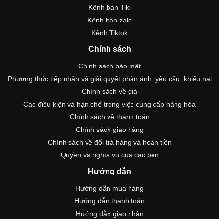
Kênh bán Tiki
Kênh bán zalo
Kênh Tiktok
Chính sách
Chính sách bảo mật
Phương thức tiếp nhận và giải quyết phản ánh, yêu cầu, khiếu nại
Chính sách về giá
Các điều kiện và hạn chế trong việc cung cấp hàng hóa
Chính sách về thanh toán
Chính sách giao hàng
Chính sách về đổi trả hàng và hoàn tiền
Quyền và nghĩa vụ của các bên
Hướng dẫn
Hướng dẫn mua hàng
Hướng dẫn thanh toán
Hướng dẫn giao nhận