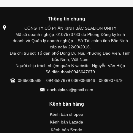
Thông tin chung
CÔNG TY CỔ PHẦN KINH BẮC SEALION UNITY
Mã số doanh nghiệp: 0107573733 do Phong Đăng ký kinh
doanh và Quản lý doanh nghiệp – Sở Tài chính tỉnh Bắc Ninh
cấp ngày 22/09/2016.
Địa chỉ trụ sở: Tổ dân phố Đông Du Núi, Phường Đào Viên, Tỉnh
Bắc Ninh, Việt Nam
Người chịu trách nhiệm quản lý website: Nguyễn Văn Hiệp
Số điện thoại:0946647679
0865035585 – 0948587679 0369086846 - 0886907679
dochoiplaza@gmail.com
Kênh bán hàng
Kênh bán shopee
Kênh bán Lazada
Kênh bán Sendo