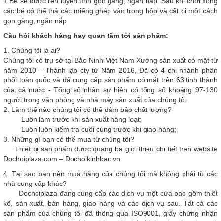
+ Bé sẽ được rèn luyện tính gọn gàng, ngăn nắp: Sau khi chơi xong
các bé có thể thả các miếng ghép vào trong hộp và cất đi một cách
gọn gàng, ngăn nắp
Câu hỏi khách hàng hay quan tâm tới sản phẩm:
1. Chúng tôi là ai?
Chúng tôi có trụ sở tại Bắc Ninh-Việt Nam Xưởng sản xuất có mặt từ
năm 2010 – Thành lập cty từ Năm 2016, Đã có 4 chi nhánh phân
phối toàn quốc và đã cung cấp sản phẩm có mặt trên 63 tỉnh thành
của cả nước - Tổng số nhân sự hiện có tổng số khoảng 97-130
người trong văn phòng và nhà máy sản xuất của chúng tôi.
2. Làm thế nào chúng tôi có thể đảm bảo chất lượng?
Luôn làm trước khi sản xuất hàng loạt;
Luôn luôn kiểm tra cuối cùng trước khi giao hàng;
3. Những gì bạn có thể mua từ chúng tôi?
Thiết bị sản phẩm được quảng bá giới thiệu chi tiết trên website
Dochoiplaza.com – Dochoikinhbac.vn
4. Tại sao bạn nên mua hàng của chúng tôi mà không phải từ các
nhà cung cấp khác?
Dochoiplaza đang cung cấp các dịch vụ một cửa bao gồm thiết
kế, sản xuất, bán hàng, giao hàng và các dịch vụ sau. Tất cả các
sản phẩm của chúng tôi đã thông qua ISO9001, giấy chứng nhận