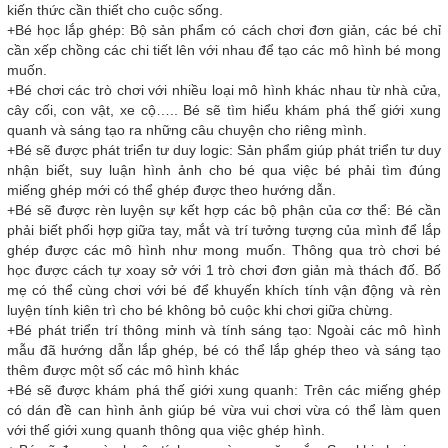
kiến thức cần thiết cho cuộc sống.
+Bé học lắp ghép: Bộ sản phẩm có cách chơi đơn giản, các bé chỉ
cần xếp chồng các chi tiết lên với nhau để tạo các mô hình bé mong
muốn.
+Bé chơi các trò chơi với nhiều loại mô hình khác nhau từ nhà cửa,
cây cối, con vật, xe cộ….. Bé sẽ tìm hiểu khám phá thế giới xung
quanh và sáng tạo ra những câu chuyện cho riêng mình.
+Bé sẽ được phát triển tư duy logic: Sản phẩm giúp phát triển tư duy
nhận biết, suy luận hình ảnh cho bé qua việc bé phải tìm đúng
miếng ghép mới có thể ghép được theo hướng dẫn.
+Bé sẽ được rèn luyện sự kết hợp các bộ phận của cơ thể: Bé cần
phải biết phối hợp giữa tay, mắt và trí tưởng tượng của mình để lắp
ghép được các mô hình như mong muốn. Thông qua trò chơi bé
học được cách tự xoay sở với 1 trò chơi đơn giản mà thách đố. Bố
mẹ có thể cùng chơi với bé để khuyến khích tính vận động và rèn
luyện tính kiên trì cho bé không bỏ cuộc khi chơi giữa chừng.
+Bé phát triển trí thông minh và tính sáng tạo: Ngoài các mô hình
mẫu đã hướng dẫn lắp ghép, bé có thể lắp ghép theo và sáng tạo
thêm được một số các mô hình khác
+Bé sẽ được khám phá thế giới xung quanh: Trên các miếng ghép
có dán đề can hình ảnh giúp bé vừa vui chơi vừa có thể làm quen
với thế giới xung quanh thông qua việc ghép hình.