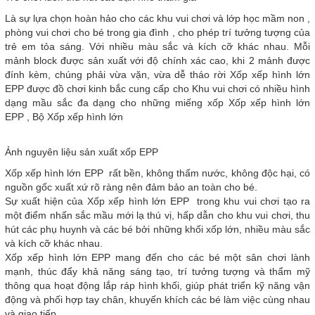
Là sự lựa chọn hoàn hảo cho các khu vui chơi và lớp học mầm non ,
phòng vui chơi cho bé trong gia đình , cho phép trí tưởng tượng của
trẻ em tỏa sáng. Với nhiều màu sắc và kích cỡ khác nhau. Mỗi
mảnh block được sản xuất với độ chính xác cao, khi 2 mảnh được
đính kèm, chúng phải vừa vặn, vừa dễ tháo rời Xốp xếp hình lớn
EPP được đồ chơi kinh bắc cung cấp cho Khu vui chơi có nhiều hình
dạng mầu sắc đa dạng cho những miếng xốp Xốp xếp hình lớn
EPP , Bộ Xốp xếp hình lớn
Ảnh nguyên liệu sản xuất xốp EPP
Xốp xếp hình lớn EPP rất bền, không thấm nước, không độc hại, có
nguồn gốc xuất xứ rõ ràng nên đảm bảo an toàn cho bé.
Sự xuất hiện của Xốp xếp hình lớn EPP trong khu vui chơi tạo ra
một điểm nhấn sắc mầu mới lạ thú vị, hấp dẫn cho khu vui chơi, thu
hút các phụ huynh và các bé bởi những khối xốp lớn, nhiều màu sắc
và kích cỡ khác nhau.
Xốp xếp hình lớn EPP mang đến cho các bé một sân chơi lành
mạnh, thúc đẩy khả năng sáng tạo, trí tưởng tượng và thẩm mỹ
thông qua hoạt động lắp ráp hình khối, giúp phát triển kỹ năng vận
động và phối hợp tay chân, khuyến khích các bé làm việc cùng nhau
và giao tiếp.