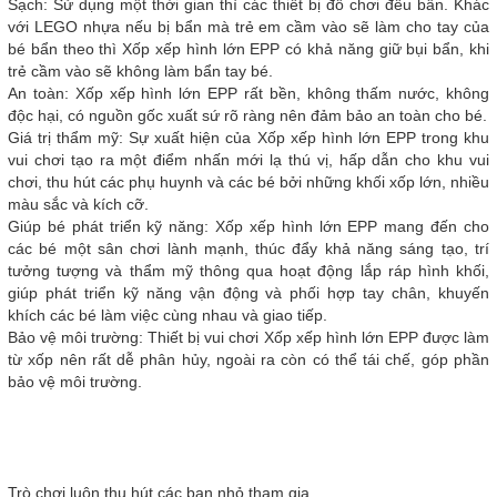
Sạch: Sử dụng một thời gian thì các thiết bị đồ chơi đều bẩn. Khác
với LEGO nhựa nếu bị bẩn mà trẻ em cầm vào sẽ làm cho tay của
bé bẩn theo thì Xốp xếp hình lớn EPP có khả năng giữ bụi bẩn, khi
trẻ cầm vào sẽ không làm bẩn tay bé.
An toàn: Xốp xếp hình lớn EPP rất bền, không thấm nước, không
độc hại, có nguồn gốc xuất sứ rõ ràng nên đảm bảo an toàn cho bé.
Giá trị thẩm mỹ: Sự xuất hiện của Xốp xếp hình lớn EPP trong khu
vui chơi tạo ra một điểm nhấn mới lạ thú vị, hấp dẫn cho khu vui
chơi, thu hút các phụ huynh và các bé bởi những khối xốp lớn, nhiều
màu sắc và kích cỡ.
Giúp bé phát triển kỹ năng: Xốp xếp hình lớn EPP mang đến cho
các bé một sân chơi lành mạnh, thúc đẩy khả năng sáng tạo, trí
tưởng tượng và thẩm mỹ thông qua hoạt động lắp ráp hình khối,
giúp phát triển kỹ năng vận động và phối hợp tay chân, khuyến
khích các bé làm việc cùng nhau và giao tiếp.
Bảo vệ môi trường: Thiết bị vui chơi Xốp xếp hình lớn EPP được làm
từ xốp nên rất dễ phân hủy, ngoài ra còn có thể tái chế, góp phần
bảo vệ môi trường.
Trò chơi luôn thu hút các bạn nhỏ tham gia