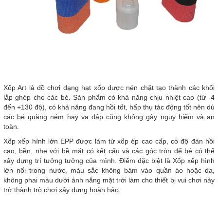
Xốp Art là đồ chơi dạng hạt xốp được nén chặt tạo thành các khối
lắp ghép cho các bé. Sản phẩm có khả năng chịu nhiệt cao (từ -4
đến +130 độ), có khả năng đang hồi tốt, hấp thụ tác động tốt nên dù
các bé quăng ném hay va đập cũng không gây nguy hiểm và an
toàn.
Xốp xếp hình lớn EPP được làm từ xốp ép cao cấp, có độ đàn hồi
cao, bền, nhẹ với bề mặt có kết cấu và các góc tròn để bé có thể
xây dựng trí tưởng tưởng của mình. Điểm đặc biệt là Xốp xếp hình
lớn nổi trong nước, màu sắc không bám vào quần áo hoặc da,
không phai màu dưới ánh nắng mặt trời làm cho thiết bị vui chơi này
trở thành trò chơi xây dựng hoàn hảo.