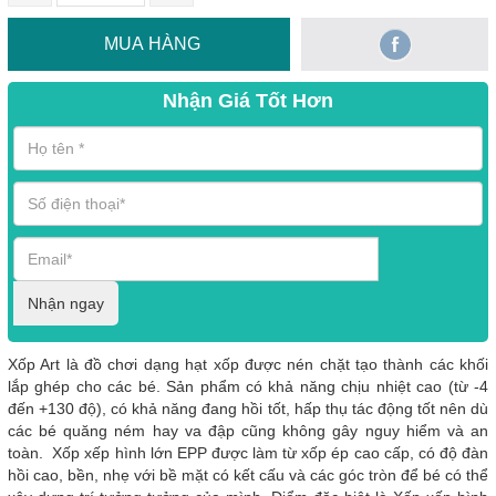
MUA HÀNG
Nhận Giá Tốt Hơn
Nhận ngay
Xốp Art là đồ chơi dạng hạt xốp được nén chặt tạo thành các khối
lắp ghép cho các bé. Sản phẩm có khả năng chịu nhiệt cao (từ -4
đến +130 độ), có khả năng đang hồi tốt, hấp thụ tác động tốt nên dù
các bé quăng ném hay va đập cũng không gây nguy hiểm và an
toàn. Xốp xếp hình lớn EPP được làm từ xốp ép cao cấp, có độ đàn
hồi cao, bền, nhẹ với bề mặt có kết cấu và các góc tròn để bé có thể