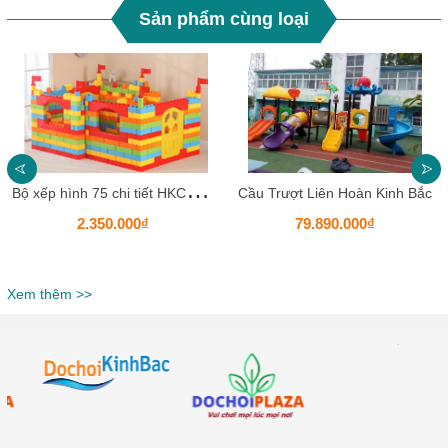
Sản phẩm cùng loại
B
ộ xếp hình 75 chi tiết HKCXH15
Cầu Trượt Liên Hoàn Kinh Bắc
2.350.000₫
79.890.000₫
Xem thêm >>