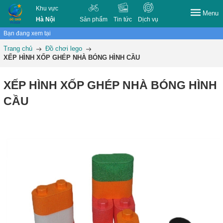
Khu vực
Menu
Hà Nội
Sản phẩm
Tin tức
Dịch vụ
Bạn đang xem tại
Trang chủ
Đồ chơi lego
XẾP HÌNH XỐP GHÉP NHÀ BÓNG HÌNH CẦU
XẾP HÌNH XỐP GHÉP NHÀ BÓNG HÌNH
CẦU