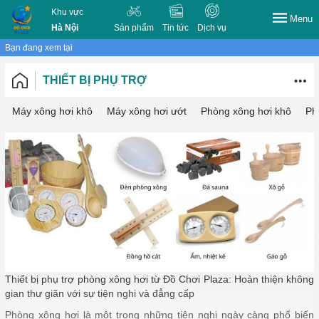
Khu vực
Menu
Hà Nội
Sản phẩm
Tin tức
Dịch vụ
Bạn đang xem tại
THIẾT BỊ PHỤ TRỢ
Máy xông hơi khô
Máy xông hơi ướt
Phòng xông hơi khô
Ph
Thiết bị phụ trợ phòng xông hơi từ Đồ Chơi Plaza: Hoàn thiện không
gian thư giãn với sự tiện nghi và đẳng cấp
Phòng xông hơi là một trong những tiện nghi ngày càng phổ biến