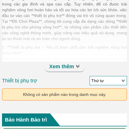
trong các gia đình và spa cao cấp. Tuy nhiên, để có được trải
nghiệm xông hơi hoàn hảo và tối ưu hóa các lợi ích sức khỏe, việc
đầu tư vào các **thiết bị phụ trợ** đóng vai trò vô cùng quan trọng.
Tại **Đồ Chơi Plaza**, chúng tôi cung cấp đa dạng các dòng **thiết
bị phụ trợ cho phòng xông hơi**, từ những sản phẩm cần thiết đến
các công nghệ thông minh, giúp nâng cao hiệu quả sử dụng, mang
lại sự thoải mái và an toàn cho người dùng.
1. **Thiết bị phụ trợ – Yếu tố then chốt cho trải nghiệm xông hơi
hoàn hảo**
Mặc dù phòng xông hơi là phần cốt lõi trong việc thư giãn và chăm
sóc sức khỏe, nhưng để tối ưu hóa trải nghiệm này, các **thiết bị
Xem thêm
phụ trợ** là yếu tố không thể thiếu. Đồ Chơi Plaza hiểu rõ rằng, một
phòng xông hơi chất lượng không chỉ dừng lại ở việc tạo hơi nóng,
Thiết bị phụ trợ
Thứ tự
mà còn phải mang lại sự **tiện nghi, an toàn và thoải mái** cho
người dùng.
Không có sản phẩm nào trong danh mục này.
Chính vì thế, chúng tôi cung cấp các thiết bị như **máy xông hơi**,
**bộ điều khiển nhiệt độ**, **đèn chiếu sáng**, **hệ thống âm
thanh**, **thiết bị tạo mùi thơm**, và **hệ thống an toàn** nhằm
hoàn thiện trải nghiệm của người dùng. Những thiết bị này không
chỉ giúp tăng cường hiệu quả xông hơi, mà còn đảm bảo quá trình
Bảo Hành Bảo trì
thư giãn diễn ra một cách dễ chịu và an toàn nhất.