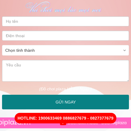
5. **Thiết bị tạo mùi thơm và tinh dầu – Tăng cường hiệu quả trị
liệu**
Xông hơi không chỉ là cách thư giãn mà còn là liệu pháp giúp cải
thiện sức khỏe thể chất và tinh thần. **Thiết bị tạo mùi thơm** và
**tinh dầu** từ Đồ Chơi Plaza giúp tăng cường hiệu quả của quá
trình xông hơi bằng cách tạo ra hương thơm tự nhiên từ các loại tinh
dầu như **bạc hà, sả, oải hương** và nhiều loại hương liệu khác.
Tinh dầu không chỉ mang lại mùi hương dễ chịu mà còn có tác dụng
**thanh lọc không khí**, **tăng cường tuần hoàn máu** và **giảm
căng thẳng**, giúp người dùng cảm nhận được sự sảng khoái và thư
thái ngay từ những giây phút đầu tiên. Bạn có thể lựa chọn nhiều
loại tinh dầu khác nhau để phù hợp với từng mục đích sử dụng như
giảm stress, hỗ trợ hô hấp, hay cải thiện giấc ngủ.
6. **Phụ kiện và thiết bị bổ trợ khác – Hoàn thiện mọi chi tiết**
Ngoài các thiết bị chính yếu, Đồ Chơi Plaza còn cung cấp hàng loạt
(Đồ chơi plaza Hỗ trợ Ngay )
**phụ kiện bổ trợ** như **ghế ngồi xông hơi**, **đá nóng**, **gối
tựa**, và **khăn xông hơi** giúp tối ưu hóa sự thoải mái cho người
GỬI NGAY
dùng. Các phụ kiện này không chỉ tạo ra trải nghiệm xông hơi cao
cấp mà còn giúp phòng xông hơi của bạn trở nên hoàn thiện và tiện
nghi hơn.
HOTLINE: 1900633469 0886827679 - 0827377679
Bên cạnh đó, các **thiết bị làm sạch và bảo trì** phòng xông hơi