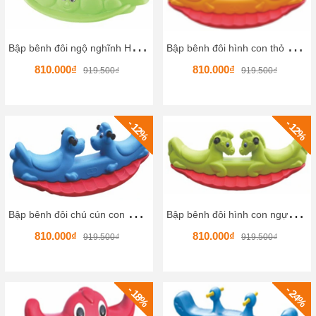
B
ập bênh đôi ngộ nghĩnh HKCBB2-3
B
ập bênh đôi hình con thỏ HKCBB2-2
810.000₫
810.000₫
919.500₫
919.500₫
- 12%
- 12%
B
ập bênh đôi chú cún con HKCBB2-1
B
ập bênh đôi hình con ngựa HKCBB01
810.000₫
810.000₫
919.500₫
919.500₫
- 18%
- 24%