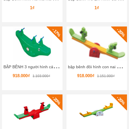
1₫
1₫
- 17%
- 20%
B
ẬP BÊNH 3 người hình cá sấu 02 HKCBB1-4
b
ập bênh đôi hình con nai HKCBB1-8
918.000₫
918.000₫
1.103.000₫
1.151.000₫
- 20%
- 20%