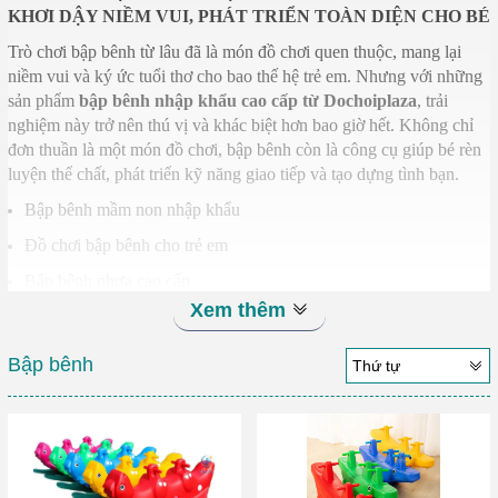
KHƠI DẬY NIỀM VUI, PHÁT TRIỂN TOÀN DIỆN CHO BÉ
Trò chơi bập bênh từ lâu đã là món đồ chơi quen thuộc, mang lại
niềm vui và ký ức tuổi thơ cho bao thế hệ trẻ em. Nhưng với những
sản phẩm
bập bênh nhập khẩu cao cấp từ Dochoiplaza
, trải
nghiệm này trở nên thú vị và khác biệt hơn bao giờ hết. Không chỉ
đơn thuần là một món đồ chơi, bập bênh còn là công cụ giúp bé rèn
luyện thể chất, phát triển kỹ năng giao tiếp và tạo dựng tình bạn.
Bập bênh mầm non nhập khẩu
Đồ chơi bập bênh cho trẻ em
Bập bênh nhựa cao cấp
Xem thêm
Bập bênh đôi dành cho bé
Trò chơi bập bênh ngoài trời
Bập bênh
Thứ tự
Bập bênh trẻ em an toàn
Bập bênh mầm non giá tốt
Đồ chơi vận động bập bênh
Bập bênh đa năng nhập khẩu