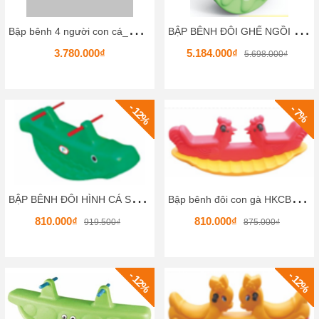
B
ập bênh 4 người con cá_YQ343607 HKCBB1-3
B
ẬP BÊNH ĐÔI GHẾ NGỒI 01- HKCBB1-2
3.780.000₫
5.184.000₫
5.698.000₫
- 12%
- 7%
B
ẬP BÊNH ĐÔI HÌNH CÁ SẤU 01- HKCBB2-5
B
ập bênh đôi con gà HKCBB2-4
810.000₫
810.000₫
919.500₫
875.000₫
- 12%
- 12%