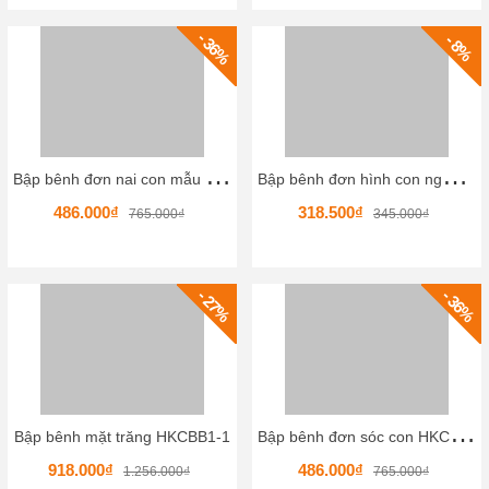
- 36%
- 8%
B
ập bênh đơn nai con mẫu mới HKCBB4-7
B
ập bênh đơn hình con ngựa 02 mẫu mới TKCBB3-32
486.000₫
318.500₫
765.000₫
345.000₫
- 27%
- 36%
B
ập bênh đơn sóc con HKCBB4-6
Bập bênh mặt trăng HKCBB1-1
918.000₫
486.000₫
1.256.000₫
765.000₫