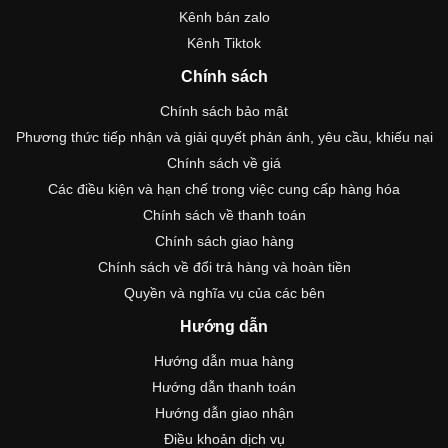
CÔNG TY CỔ PHẦN KINH BẮC SEALION UNITY
Mã số doanh nghiệp: 0107573733 do Phong Đăng ký kinh
doanh và Quản lý doanh nghiệp – Sở Tài chính tỉnh Bắc Ninh
cấp ngày 22/09/2016.
Địa chỉ trụ sở: Tổ dân phố Đông Du Núi, Phường Đào Viên, Tỉnh
Bắc Ninh, Việt Nam
Người chịu trách nhiệm quản lý website: Nguyễn Văn Hiệp
Số điện thoại:0946647679
0865035585 – 0948587679 0369086846 - 0886907679
dochoiplaza@gmail.com
Kênh bán hàng
Kênh bán shopee
Kênh bán Lazada
Kênh bán Sendo
Kênh bán Tiki
Kênh bán zalo
Kênh Tiktok