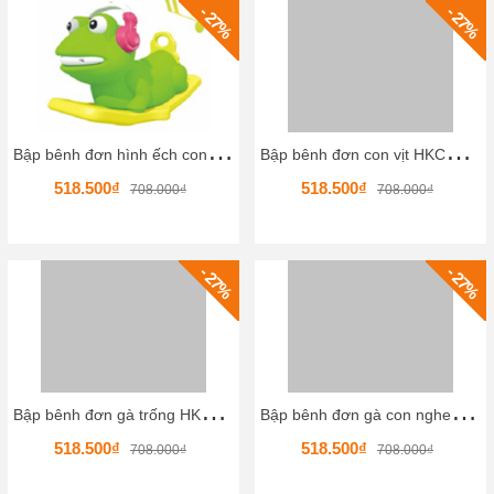
- 27%
- 27%
B
ập bênh đơn hình ếch con nghe nhạc HKCBB4-17
B
ập bênh đơn con vịt HKCBB4-19
518.500₫
518.500₫
708.000₫
708.000₫
- 27%
- 27%
B
ập bênh đơn gà trống HKCBB4-18
B
ập bênh đơn gà con nghe nhạc HKCBB4-15
518.500₫
518.500₫
708.000₫
708.000₫