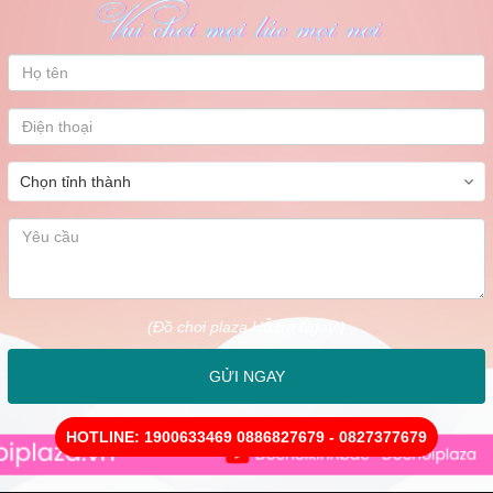
sâu nhựa chắc chắn màu sắc tươi sáng, bé nhà mình rất thích
Anh Chu Tien