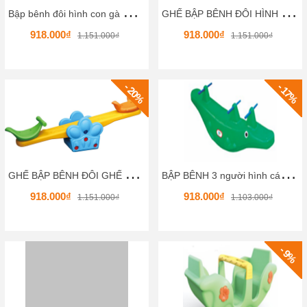
B
ập bênh đôi hình con gà HKCBB1-7
G
HẾ BẬP BÊNH ĐÔI HÌNH ĐÔI GIÀY HKCBB1-6
918.000₫
918.000₫
1.151.000₫
1.151.000₫
- 20%
- 17%
G
HẾ BẬP BÊNH ĐÔI GHẾ NGỒI 02- HKCBB1-5
B
ẬP BÊNH 3 người hình cá sấu 02 HKCBB1-4
918.000₫
918.000₫
1.151.000₫
1.103.000₫
- 9%