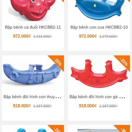
Bập bênh cá đuối HKCBB2-11
Bập bênh con cua HKCBB2-10
972.000₫
972.000₫
1.191.000₫
1.279.000₫
- 21%
- 21%
B
ập bênh đôi hình con thuyền HKCBB2-9
B
ập bênh đôi hình con gà HKCBB2-8
918.000₫
918.000₫
1.167.000₫
1.167.000₫
- 21%
- 8%