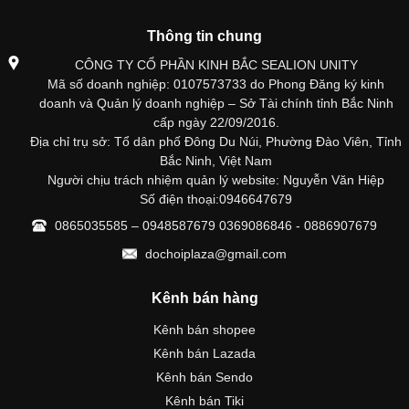
(Đồ chơi plaza Hỗ trợ Ngay )
GỬI NGAY
HOTLINE: 1900633469 0886827679 - 0827377679
Thông tin chung