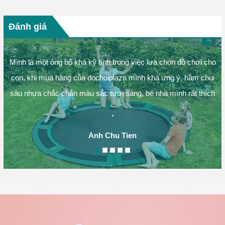
Hướng dẫn mua hàng
Tìm kiếm và lựa chọn các sản phẩm tại Dochoiplaza.com
✪ TÌM KIẾM VÀ LỰA CHỌN ĐỒ CHƠI PHÙ HỢP THEO
PHÂN LOẠI: Tại trang chủ, Quý khách có thể tìm thấy các
phân...
Xem tất cả
Đánh giá
Mình là một ông bố khá kỹ tính trong việc lựa chọn đồ chơi cho
con, khi mua hàng của dochoiplaza mình khá ưng ý, hầm chui