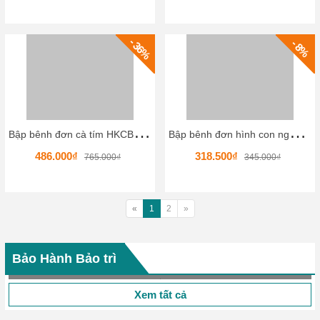
- 36%
- 8%
B
ập bênh đơn cà tím HKCBB4-5
B
ập bênh đơn hình con ngựa 01 HKCBB6-4
486.000₫
318.500₫
765.000₫
345.000₫
«
1
2
»
Bảo Hành Bảo trì