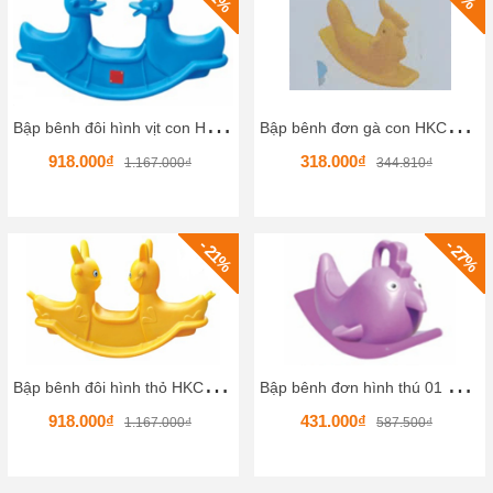
B
ập bênh đôi hình vịt con HKCBB2-7
B
ập bênh đơn gà con HKCBB6-1
918.000₫
318.000₫
1.167.000₫
344.810₫
- 21%
- 27%
B
ập bênh đôi hình thỏ HKCBB2-6
B
ập bênh đơn hình thú 01 HKCBB4-2
918.000₫
431.000₫
1.167.000₫
587.500₫