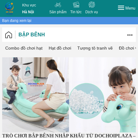
Khu vực
Menu
Hà Nội
Sản phẩm
Tin tức
Dịch vụ
Bạn đang xem tại
BẬP BÊNH
Combo đồ chơi hạt
Hạt đồ chơi
Tượng tô tranh vẽ
Đồ chơi vớ
TRÒ CHƠI BẬP BÊNH NHẬP KHẨU TỪ DOCHOIPLAZA –