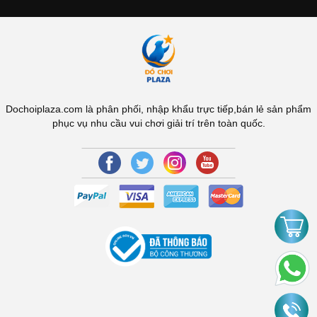
Chính sách
Chính sách bảo mật
Phương thức tiếp nhận và giải quyết phản ánh, yêu cầu, khiếu nại
Chính sách về giá
Các điều kiện và hạn chế trong việc cung cấp hàng hóa
Chính sách về thanh toán
Chính sách giao hàng
Chính sách về đổi trả hàng và hoàn tiền
Quyền và nghĩa vụ của các bên
Hướng dẫn
Hướng dẫn mua hàng
Hướng dẫn thanh toán
Hướng dẫn giao nhận
Điều khoản dịch vụ