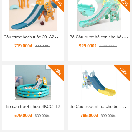
- 20%
- 22%
C
ầu trượt bạch tuộc 20_A20016
B
ộ Cầu trượt hổ con cho bé KBCCD05 Nhập khẩu Nhựa HDPE Chất lượng công nghệ châu âu
719.000₫
929.000₫
899.000₫
1.189.000₫
- 12%
- 9%
B
ộ Cầu trượt nhựa cho bé KBCCD03 Nhập khẩu Nhựa HDPE Chất lượng công nghệ châu âu
Bộ cầu trượt nhựa HKCCT12
579.000₫
795.000₫
639.000₫
899.000₫