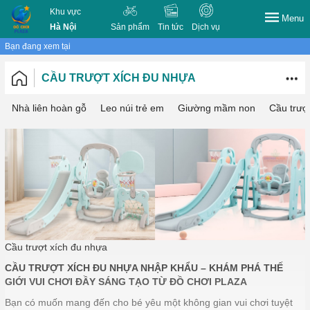
Khu vực
Menu
Hà Nội
Sản phẩm
Tin tức
Dịch vụ
Bạn đang xem tại
CẦU TRƯỢT XÍCH ĐU NHỰA
Nhà liên hoàn gỗ
Leo núi trẻ em
Giường mầm non
Cầu trượ
Cầu trượt xích đu nhựa
CẦU TRƯỢT XÍCH ĐU NHỰA NHẬP KHẨU – KHÁM PHÁ THẾ
GIỚI VUI CHƠI ĐẦY SÁNG TẠO TỪ ĐỒ CHƠI PLAZA
Bạn có muốn mang đến cho bé yêu một không gian vui chơi tuyệt