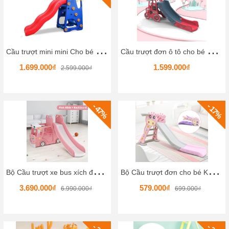
C
ầu trượt mini mini Cho bé vui chơi hấp dẫn
C
ầu trượt đơn ô tô cho bé KBCCD08 Nhập khẩu Nhựa HDPE Chất lượng công nghệ châu âu
1.699.000₫
1.599.000₫
2.599.000₫
- 47%
- 17%
B
ộ Cầu trượt xe bus xích đu đa năng HKCCT8
B
ộ Cầu trượt đơn cho bé KBCCD07 Nhập khẩu Nhựa HDPE Chất lượng công nghệ châu âu
3.690.000₫
579.000₫
6.990.000₫
699.000₫