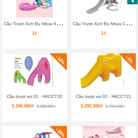
C
ầu Trượt Xích Đu Nhựa Kết Hợp Hồ Bơi Bóng Rổ – Combo Giải Trí Tại Nhà Cho Bé
C
ầu Trượt Xích Đu Nhựa Cho Bé CTXĐKB – Tạo Không Gian Vận Động Ngay Tại Nhà
1₫
1₫
- 14%
- 8%
Cầu trượt voi 01 - HKCCT20
Cầu trượt voi 02 - HKCCT21
5.346.000₫
5.292.000₫
6.208.000₫
5.759.000₫
- 35%