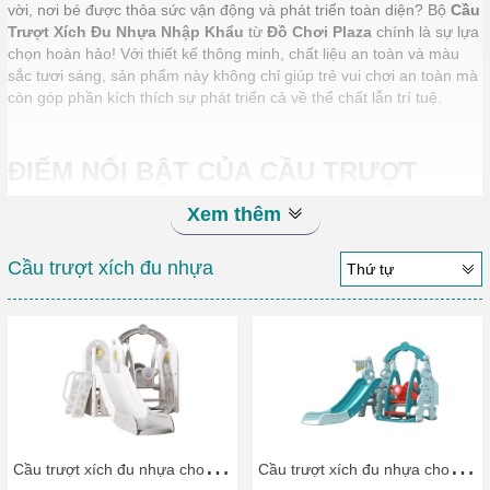
vời, nơi bé được thỏa sức vận động và phát triển toàn diện? Bộ
Cầu
Trượt Xích Đu Nhựa Nhập Khẩu
từ
Đồ Chơi Plaza
chính là sự lựa
chọn hoàn hảo! Với thiết kế thông minh, chất liệu an toàn và màu
sắc tươi sáng, sản phẩm này không chỉ giúp trẻ vui chơi an toàn mà
còn góp phần kích thích sự phát triển cả về thể chất lẫn trí tuệ.
ĐIỂM NỔI BẬT CỦA CẦU TRƯỢT
XÍCH ĐU NHỰA NHẬP KHẨU
Xem thêm
Thiết kế đa năng và hiện đại
Cầu trượt xích đu nhựa
Thứ tự
Kết hợp hài hòa giữa cầu trượt, xích đu và khung leo trèo,
mang đến trải nghiệm chơi đa dạng và thú vị cho bé.
Kích thước tối ưu, phù hợp với trẻ nhỏ từ 1-8 tuổi, giúp trẻ tận
hưởng từng phút giây vận động.
Họa tiết đáng yêu, màu sắc rực rỡ, kích thích trí tưởng tượng
và hứng khởi khi chơi.
Chất liệu nhựa cao cấp, an toàn tuyệt đối
Sản phẩm được làm từ nhựa nguyên sinh nhập khẩu, không
C
ầu trượt xích đu nhựa cho bé CTXDN15_ Dochoikinhbac
C
ầu trượt xích đu nhựa cho bé CTXDN14_ Dochoikinhbac
chứa BPA hay các chất độc hại, đảm bảo an toàn cho bé.