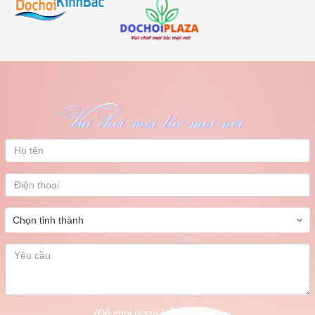
(Đồ chơi plaza Hỗ trợ Ngay )