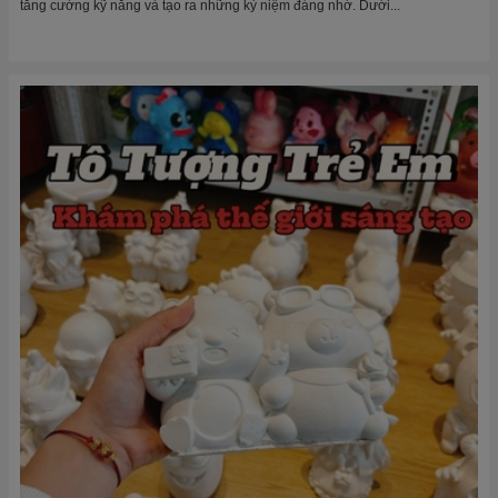
tăng cường kỹ năng và tạo ra những kỷ niệm đáng nhớ. Dưới...