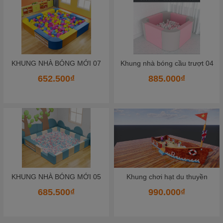
 MỚI 07
Khung nhà bóng cầu trượt 04
KHUNG NHÀ BÓNG 
₫
885.000₫
8.690.000
 MỚI 05
Khung chơi hạt du thuyền
KHUNG NHÀ BÓNG 
₫
990.000₫
700.000₫