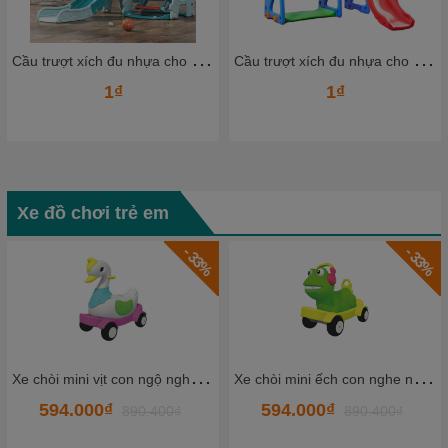
C
ầu trượt xích đu nhựa cho bé CTXDN12_ Dochoikinhbac
C
ầu trượt xích đu nhựa cho bé CTXDN10_ Dochoikinhbac
1₫
1₫
Xe đồ chơi trẻ em
- 33%
- 33%
X
e chòi mini vịt con ngộ nghĩnh HKCXC02-8
X
e chòi mini ếch con nghe nhạc HKCXC02-6
594.000₫
524.880₫
.400₫
890.400₫