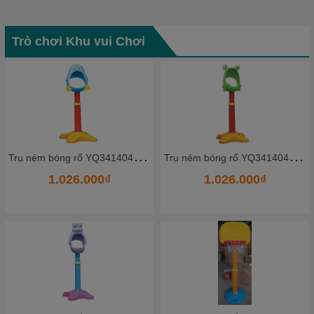
Trò chơi Khu vui Chơi
T
rụ ném bóng rổ YQ341404_7 - HKCBR13
T
rụ ném bóng rổ YQ341404_5 - HKCBR11
0₫
1.026.000₫
1.026.000