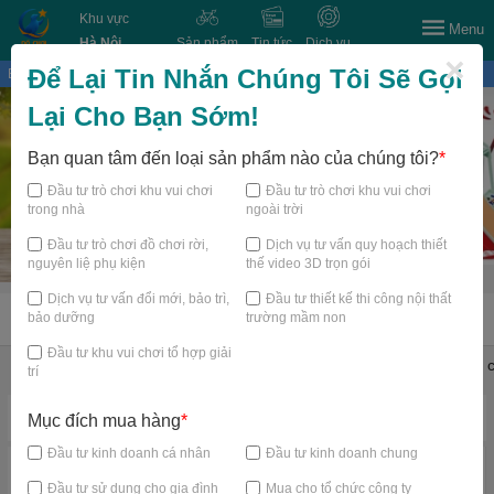
Khu vực
Menu
Hà Nội
Sản phẩm
Tin tức
Dịch vụ
×
Để Lại Tin Nhắn Chúng Tôi Sẽ Gọi
Bạn đang xem tại
Lại Cho Bạn Sớm!
Bạn quan tâm đến loại sản phẩm nào của chúng tôi?
*
Đầu tư trò chơi khu vui chơi
Đầu tư trò chơi khu vui chơi
trong nhà
ngoài trời
Đầu tư trò chơi đồ chơi rời,
Dịch vụ tư vấn quy hoạch thiết
nguyên liệ phụ kiện
thế video 3D trọn gói
Dịch vụ tư vấn đổi mới, bảo trì,
Đầu tư thiết kế thi công nội thất
bảo dưỡng
trường mầm non
TRANG CHỦ
Đầu tư khu vui chơi tổ hợp giải
Đồ chơi shop mầm non
Thiết bị mầm non
Thiết bị bể bơi
Đồ c
trí
Danh mục nổi bật
Mục đích mua hàng
*
Đầu tư kinh doanh cá nhân
Đầu tư kinh doanh chung
Đầu tư sử dụng cho gia đình
Mua cho tổ chức công ty