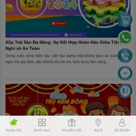
Xốp Trải Sàn Đa Năng: Sự Kết Hợp Hoàn Hảo Giữa Tiện
Nghi và An Toàn
Trong cuộc sống hiện đại, việc tạo dựng một không gian an toàn và tiện
nghi cho gia đình, đặc biệt là cho trẻ em, luôn là ưu tiên hàng...
trang chủ
danh mục
khuyến mãi
đại lý
tài khoản