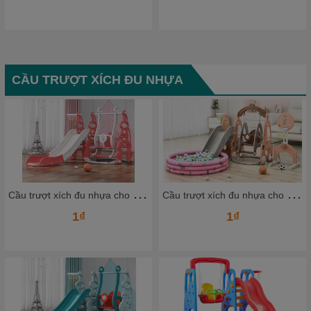
CẦU TRƯỢT XÍCH ĐU NHỰA
C
ầu trượt xích đu nhựa cho bé CTXDN13_ Dochoikinhbac
C
ầu trượt xích đu nhựa cho bé CTXDN11_ Dochoikinhbac
1₫
1₫