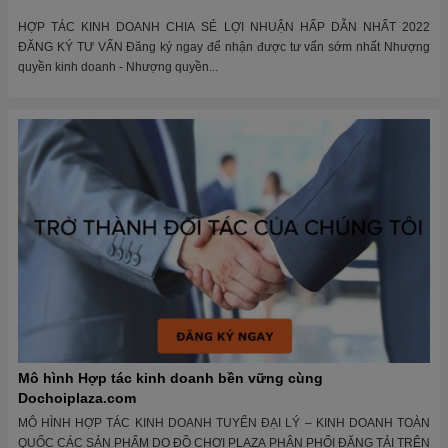
HỢP TÁC KINH DOANH CHIA SẺ LỢI NHUẬN HẤP DẪN NHẤT 2022
ĐĂNG KÝ TƯ VẤN Đăng ký ngay để nhận được tư vấn sớm nhất Nhượng
quyền kinh doanh - Nhượng quyền...
Mô hình Hợp tác kinh doanh bền vững cùng
Dochoiplaza.com
MÔ HÌNH HỢP TÁC KINH DOANH TUYỂN ĐẠI LÝ – KINH DOANH TOÀN
QUỐC CÁC SẢN PHẨM DO ĐỒ CHƠI PLAZA PHÂN PHỐI ĐĂNG TẢI TRÊN