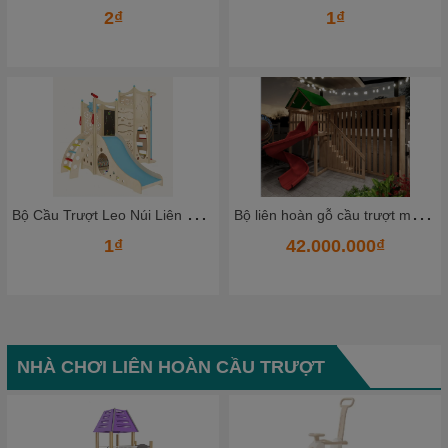
2₫
1₫
B
ộ Cầu Trượt Leo Núi Liên Hoàn Bằng Gỗ Cao Cấp – Không Gian Vận Động Mini Cho Bé Ngay Tại Nhà
B
ộ liên hoàn gỗ cầu trượt mẫu mới
1₫
42.000.000₫
NHÀ CHƠI LIÊN HOÀN CẦU TRƯỢT