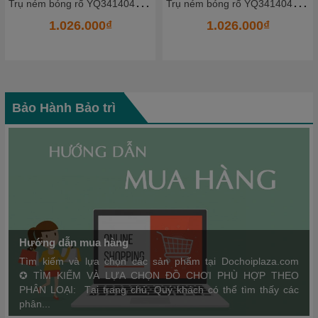
T
rụ ném bóng rổ YQ341404_6 - HKCBR12
T
rụ ném bóng rổ YQ341404_4 - HKCBR10
0₫
1.026.000₫
1.026.000₫
1.12
Bảo Hành Bảo trì
Hướng dẫn mua hàng
Tìm kiếm và lựa chọn các sản phẩm tại Dochoiplaza.com
✪ TÌM KIẾM VÀ LỰA CHỌN ĐỒ CHƠI PHÙ HỢP THEO
PHÂN LOẠI: Tại trang chủ, Quý khách có thể tìm thấy các
phân...