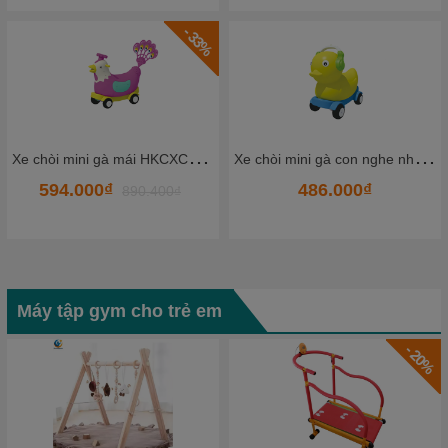
- 33%
X
e chòi mini gà mái HKCXC02-7
X
e chòi mini gà con nghe nhạc HKCXC01-1
486.000₫
2.376.000₫
.400₫
3.15
Máy tập gym cho trẻ em
- 20%