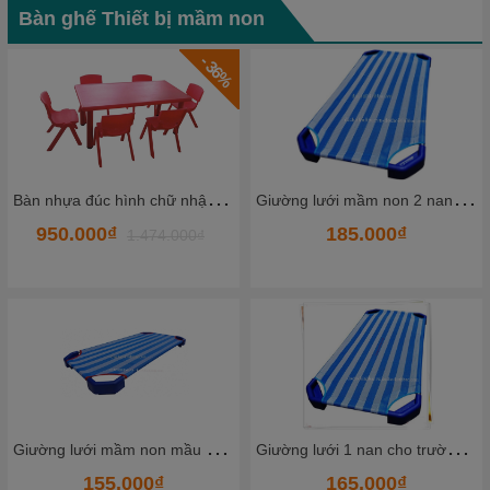
Bàn ghế Thiết bị mầm non
- 36%
B
àn nhựa đúc hình chữ nhật 60*120cm
G
iường lưới mầm non 2 nan sơn tĩnh điện
185.000₫
1.050.000₫
4.000₫
1.36
G
iường lưới mầm non mầu sọc xanh trắng - không nan
G
iường lưới 1 nan cho trường mầm non
Bàn nhựa đúc hình 
₫
165.000₫
1.050.000