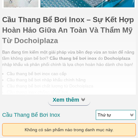
Cầu Thang Bể Bơi Inox – Sự Kết Hợp
Hoàn Hảo Giữa An Toàn Và Thẩm Mỹ
Từ Dochoiplaza
Bạn đang tìm kiếm một giải pháp vừa bền đẹp vừa an toàn để nâng
tầm không gian bể bơi?
Cầu thang bể bơi inox
do
Dochoiplaza
nhập khẩu và phân phối chính là lựa chọn hoàn hảo dành cho bạn!
Cầu thang bể bơi inox cao cấp
Cầu thang bể bơi nhập khẩu chính hãng
Cầu thang bể bơi chất lượng từ Dochoiplaza
Cầu thang inox chống gỉ bể bơi
Thiết bị bể bơi inox bền đẹp
Xem thêm
Cầu thang bể bơi gia đình
Cầu thang bể bơi khách sạn
Cầu Thang Bể Bơi Inox
Thứ tự
Cầu thang bể bơi an toàn tiện lợi
Giá cầu thang bể bơi inox tại Dochoiplaza
Mua cầu thang bể bơi inox chính hãng
Không có sản phẩm nào trong danh mục này.