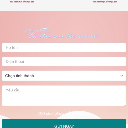
#CầuThangBểBơiCaoCấp #BểBơiGiaĐình
#CầuThangBểBơiNhậpKhẩu #InoxChốngGỉ #BểBơiKháchSạn
#ĐẹpBềnTiệnLợi
#CầuThangBểBơiInox
#ThiếtBịBểBơiInox
#CầuThangBểBơiCaoCấp
#Dochoiplaza
#CầuThangBểBơiNhậpKhẩu
#BểBơiGiaĐình
#CầuThangBểBơiKháchSạn
#ChốngGỉAnToàn
#ThiếtBịBểBơiChấtLượng
#CầuThangInoxBềnĐẹp
#ThiếtBịBểBơiDochoiplaza
#GiáCầuThangBểBơi
#MuaCầuThangBểBơiInox
#CầuThangBểBơiHiệnĐại
#InoxChốngGỉ
(Đồ chơi plaza Hỗ trợ Ngay )
GỬI NGAY