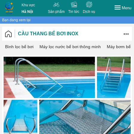
Khu vực
Menu
Hà Nội
Sản phẩm
Tin tức
Dịch vụ
Bạn đang xem tại
CẦU THANG BỂ BƠI INOX
Bình lọc bể bơi
Máy lọc nước bể bơi thông minh
Máy bơm bể b