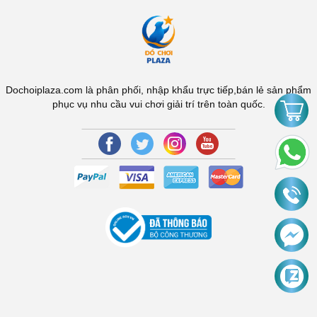
Dochoiplaza.com là phân phối, nhập khẩu trực tiếp,bán lẻ sản phẩm
phục vụ nhu cầu vui chơi giải trí trên toàn quốc.