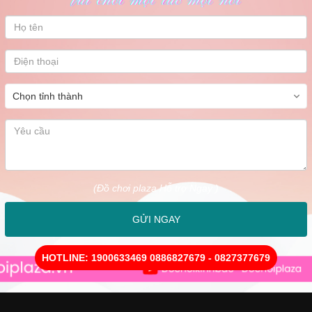
được những ưu đãi hấp dẫn mà còn trải nghiệm dịch vụ chăm sóc khách
hàng chuyên nghiệp. Chúng tôi luôn sẵn sàng hỗ trợ tư vấn giúp bạn
chọn được khu vui chơi phù hợp với nhu cầu của gia đình và đảm bảo
mọi thắc mắc của bạn đều được giải đáp nhanh chóng.
Bên cạnh đó, việc mua vé từ Đồ Chơi Plaza còn giúp bạn tiết kiệm thời
gian khi không phải chờ đợi xếp hàng mua vé tại cổng khu vui chơi. Bạn
có thể trực tiếp vào cổng với vé đã mua sẵn và tận hưởng chuyến đi mà
không phải lo lắng về việc mua vé vào ngày đi.
6. Tạo nên trải nghiệm giải trí độc đáo cho gia đình
Không gì quý giá hơn những khoảnh khắc sum họp và vui chơi cùng gia
đình. Với vé vào các khu vui chơi từ Đồ Chơi Plaza, bạn không chỉ mua
(Đồ chơi plaza Hỗ trợ Ngay )
được một tấm vé đơn thuần mà còn mang về một trải nghiệm trọn vẹn.
Những nụ cười của trẻ nhỏ khi chinh phục trò chơi mới, niềm vui của cả
nhà khi cùng tham gia các hoạt động giải trí, tất cả đều là những kỷ niệm
GỬI NGAY
không thể nào quên.
---
HOTLINE: 1900633469 0886827679 - 0827377679
Hãy để Đồ Chơi Plaza là người đồng hành đáng tin cậy trong mỗi chuyến
đi của gia đình bạn. Với sự đa dạng về các khu vui chơi, giá vé hợp lý,
dịch vụ đặt vé tiện lợi và hỗ trợ khách hàng tận tâm, chúng tôi tin chắc