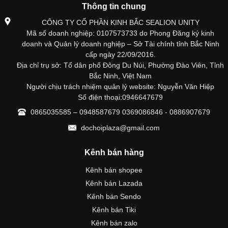
rằng bạn sẽ có những trải nghiệm tuyệt vời và đầy niềm vui. Chọn vé vào
Thông tin chung
các khu vui chơi từ Đồ Chơi Plaza, chọn sự đảm bảo cho một kỳ nghỉ
CÔNG TY CỔ PHẦN KINH BẮC SEALION UNITY
hoàn hảo và những khoảnh khắc đáng nhớ!
Mã số doanh nghiệp: 0107573733 do Phong Đăng ký kinh
doanh và Quản lý doanh nghiệp – Sở Tài chính tỉnh Bắc Ninh
cấp ngày 22/09/2016.
Địa chỉ trụ sở: Tổ dân phố Đông Du Núi, Phường Đào Viên, Tỉnh
Bắc Ninh, Việt Nam
Người chịu trách nhiệm quản lý website: Nguyễn Văn Hiệp
Số điện thoại:0946647679
0865035585 – 0948587679 0369086846 - 0886907679
dochoiplaza@gmail.com
Kênh bán hàng
Kênh bán shopee
Kênh bán Lazada
Kênh bán Sendo
Kênh bán Tiki
Kênh bán zalo