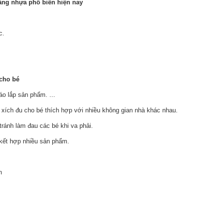
ằng nhựa phổ biến hiện nay
c.
cho bé
o lắp sản phẩm. ...
xích đu cho bé thích hợp với nhiều không gian nhà khác nhau.
ránh làm đau các bé khi va phải.
 kết hợp nhiều sản phẩm.
n