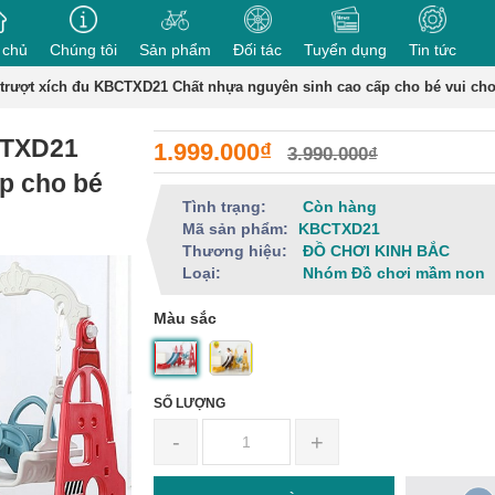
 chủ
Chúng tôi
Sản phẩm
Đối tác
Tuyển dụng
Tin tức
 trượt xích đu KBCTXD21 Chất nhựa nguyên sinh cao cấp cho bé vui chơ
CTXD21
1.999.000₫
3.990.000₫
p cho bé
Tình trạng:
Còn hàng
Mã sản phẩm:
KBCTXD21
Thương hiệu:
ĐỒ CHƠI KINH BẮC
Loại:
Nhóm Đồ chơi mầm non
Màu sắc
SỐ LƯỢNG
-
+