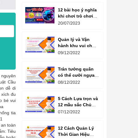
12 bài học ý nghĩa
khi chơi trò chơi
máy game đua xe
20/07/2023
moto đôi
Quản lý và Vận
hành khu vui chơi
giải trí -
09/12/2022
Management and
Operation of
Trán tướng quân
amusement parks
có thể cưỡi ngựa,
a nguyên
Bụng tể tướng có
huật Cầu
08/12/2022
thể chèo thuyền
ọn dễ di
Cổ ngữ 1000 Năm.
xích đu
5 Cách Lựa trọn và
 bé vui
12 mầu sắc Chủ
 China
đạo Tương sinh
07/12/2022
hống tia
Kiến tạo không
CTXD21
gian khởi sinh
 an toàn
12 Cách Quản Lý
năng lượng
m: Tiêu
Thời Gian Hiệu
ẫn hoặc