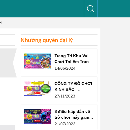
i
Nhường quyền đại lý
Trang Trí Khu Vui
Chơi Trẻ Em Trong
Nhà Như Thế Nào
14/06/2024
Để Thu Hút Trẻ?
CÔNG TY ĐỒ CHƠI
KINH BẮC –
CHỨNG CHỈ ISO
27/11/2023
9001:2015
8 điều hấp dẫn về
trò chơi máy game
bắn súng
21/07/2023