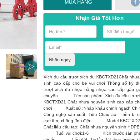
MUA HÀNG
Nhận Giá Tốt Hơn
Nhận ngay
Xích đu cầu trượt xích đu KBCTXD21Chất nhự
sinh cao cấp cho bé vui chơi Thông số kỹ t
trượt xích đu nhựa bằng nhựa cao cấp gấp g
chuyển Tên sản phẩm: Xích đu cầu trượt 
KBCTXD21 Chất nhựa nguyên sinh cao cấp cho
chơi Xuất sứ :Nhập khẩu chính ngạch
Công nghệ sản xuất: Tiêu Châu âu – bền bỉ c
cực tím, chống tĩnh điện Model:KB
Chất liệu cấu tạo: Chất nhựa nguyên sinh HDPE
Tuổi vui chơi:1-6 Kích thước sản phẩ
chuẩn Lắp đặt: Tự lắp đặt theo hướng d