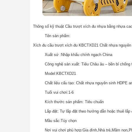
Thông số kỹ thuật Cầu trượt xích đu nhựa bằng nhựa cao
Tên sản phẩm:
Xích đu cầu trượt xích đu KBCTXD21 Chất nhựa nguyên s
Xuất sứ :Nhập khẩu chính ngạch China
Công nghệ sản xuất: Tiêu Châu âu – bền bỉ chống tia
Model:KBCTXD21
Chất liệu cấu tạo: Chất nhựa nguyên sinh HDPE an
Tuổi vui chơi:1-6
Kích thước sản phẩm: Tiêu chuẩn
Lắp đặt: Tự lắp đặt theo hướng dẫn hoặc thuê lắp đ
Mầu sắc:Tùy chọn
Nơi vui chơi phù hợp:Gia đình,Nhà trẻ,Mầm non,Phò