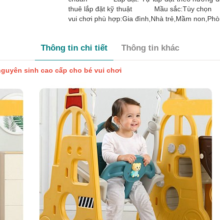
thuê lắp đặt kỹ thuật Mầu sắc:Tùy ch
vui chơi phù hợp:Gia đình,Nhà trẻ,Mầm non,Phò
Thông tin chi tiết
Thông tin khác
guyên sinh cao cấp cho bé vui chơi