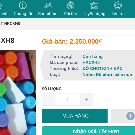
 chủ
Chúng tôi
Sản phẩm
Đối tác
Tuyển dụng
Tin tức
IẾT HKCXH8
CXH8
Giá bán: 2.350.000₫
Tình trạng:
Còn hàng
Mã sản phẩm:
HKCXH8
Thương hiệu:
ĐỒ CHƠI KINH BẮC
Loại:
Nhóm Đồ chơi mầm non
SỐ LƯỢNG
-
+
MUA HÀNG
Nhận Giá Tốt Hơn