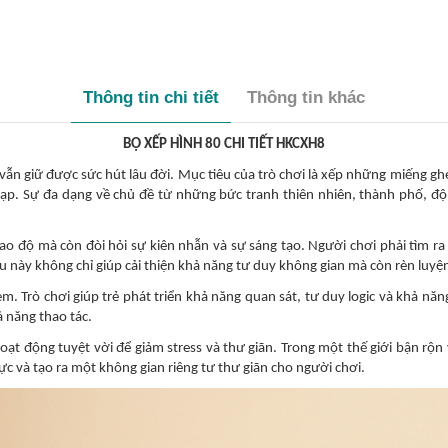
Thông tin chi tiết
Thông tin khác
BỘ XẾP HÌNH 80 CHI TIẾT HKCXH8
g vẫn giữ được sức hút lâu đời. Mục tiêu của trò chơi là xếp những miếng 
p. Sự đa dạng về chủ đề từ những bức tranh thiên nhiên, thành phố, độn
ng cao độ mà còn đòi hỏi sự kiên nhẫn và sự sáng tạo. Người chơi phải t
u này không chỉ giúp cải thiện khả năng tư duy không gian mà còn rèn luyện
 em. Trò chơi giúp trẻ phát triển khả năng quan sát, tư duy logic và khả n
ả năng thao tác.
 hoạt động tuyệt vời để giảm stress và thư giãn. Trong một thế giới bận rộn
ực và tạo ra một không gian riêng tư thư giãn cho người chơi.