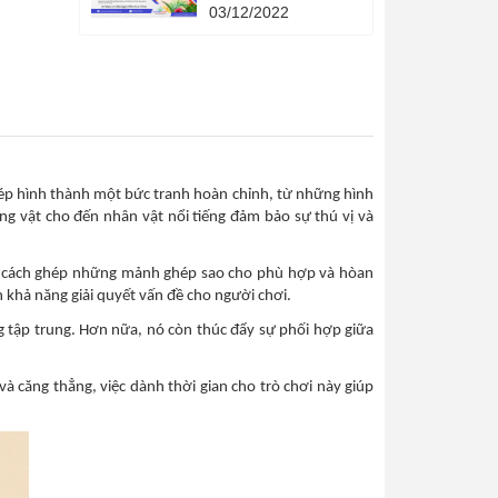
Quả - 4 phương
03/12/2022
pháp khoa học - 4
cuốn sách quản lý
hạn mức tín dụng
thời gian.
ghép hình thành một bức tranh hoàn chỉnh, từ những hình
g vật cho đến nhân vật nổi tiếng đảm bảo sự thú vị và
ìm ra cách ghép những mảnh ghép sao cho phù hợp và hòan
 khả năng giải quyết vấn đề cho người chơi.
ăng tập trung. Hơn nữa, nó còn thúc đẩy sự phối hợp giữa
 và căng thẳng, việc dành thời gian cho trò chơi này giúp