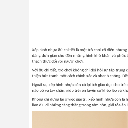
Xếp hình nhựa 80 chi tiết là một trò chơi cổ điển nhưn
dáng đơn giản cho đến những hình khó khăn và phức tạ
thách thức đối với người chơi.
Với 80 chi tiết, trò chơi không chỉ đòi hỏi sự tập tru
thiện bức tranh một cách chính xác và nhanh chóng. Điề
Ngoài ra, xếp hình nhựa còn có lợi ích giáo dục cho trẻ
não bộ và tay chân, giúp trẻ rèn luyện sự khéo léo và kh
Không chỉ dừng lại ở việc giải trí, xếp hình nhựa còn là
làm dịu đi những căng thẳng trong tâm hồn, giải tỏa áp l