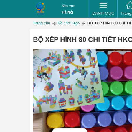
Khu vực
Hà Nội
DANH MỤC
Trang
Trang chủ
Đồ chơi lego
BỘ XẾP HÌNH 80 CHI T
BỘ XẾP HÌNH 80 CHI TIẾT HK