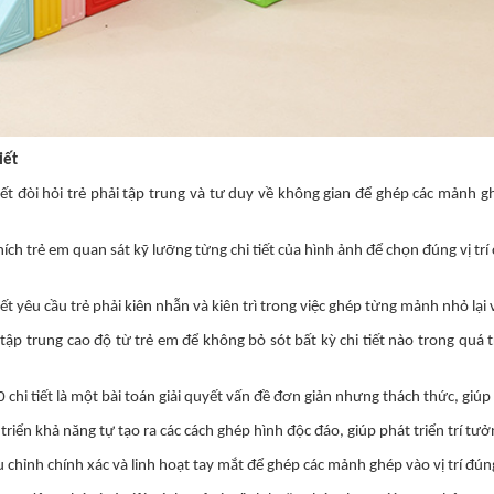
iết
iết đòi hỏi trẻ phải tập trung và tư duy về không gian để ghép các mảnh g
ch trẻ em quan sát kỹ lưỡng từng chi tiết của hình ảnh để chọn đúng vị trí
t yêu cầu trẻ phải kiên nhẫn và kiên trì trong việc ghép từng mảnh nhỏ lại 
tập trung cao độ từ trẻ em để không bỏ sót bất kỳ chi tiết nào trong quá 
chi tiết là một bài toán giải quyết vấn đề đơn giản nhưng thách thức, giúp t
riển khả năng tự tạo ra các cách ghép hình độc đáo, giúp phát triển trí tưở
 chỉnh chính xác và linh hoạt tay mắt để ghép các mảnh ghép vào vị trí đún