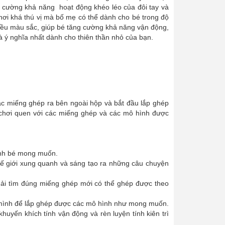
ng cường khả năng hoạt động khéo léo của đôi tay và
hơi khá thú vị mà bố mẹ có thể dành cho bé trong độ
hiều màu sắc, giúp bé tăng cường khả năng vận động,
à ý nghĩa nhất dành cho thiên thần nhỏ của bạn.
ác miếng ghép ra bên ngoài hộp và bắt đầu lắp ghép
 chơi quen với các miếng ghép và các mô hình được
hình bé mong muốn.
thế giới xung quanh và sáng tạo ra những câu chuyện
 phải tìm đúng miếng ghép mới có thể ghép được theo
ủa mình để lắp ghép được các mô hình như mong muốn.
huyến khích tính vận động và rèn luyện tính kiên trì