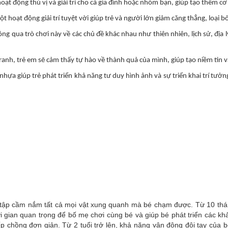
hoạt động thú vị và giải trí cho cả gia đình hoặc nhóm bạn, giúp tạo thêm cơ
ột hoạt động giải trí tuyệt vời giúp trẻ và người lớn giảm căng thẳng, loại b
ng qua trò chơi này về các chủ đề khác nhau như thiên nhiên, lịch sử, địa 
ranh, trẻ em sẽ cảm thấy tự hào về thành quả của mình, giúp tạo niềm tin 
nhựa giúp trẻ phát triển khả năng tư duy hình ảnh và sự triển khai trí tưở
u tập cầm nắm tất cả mọi vật xung quanh mà bé chạm được. Từ 10 tháng
ời gian quan trọng để bố mẹ chơi cùng bé và giúp bé phát triển các khả
 chồng đơn giản. Từ 2 tuổi trở lên, khả năng vận động đôi tay của 