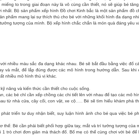
iếng to trong giai đoạn này là vô cùng cần thiết, nó sẽ giúp bé tă
vời nhất. Bộ sản phẩm xếp hình Đồ chơi Kinh bắc là một sản phẩm đồ c
sản phẩm mang lại sự thích thú cho bé với những khối hình đa dạng n
trí tưởng tượng của mình. Bộ xếp hình chắc chắn là món quà đáng yêu v
với nhiều màu sắc đa dạng khác nhau. Bé sẽ bắt đầu bằng việc đổ c
ay và mắt, để lắp đúng được các mô hình trong hướng dẫn. Sau khi
t nhiều mô hình thú vị khác.
 kỹ năng và kiến thức cần thiết cho cuộc sống.
n, các bé chỉ cần xếp chồng các chi tiết lên với nhau để tạo các mô 
nhau từ nhà cửa, cây cối, con vật, xe cộ….. Bé sẽ tìm hiểu khám phá 
 phát triển tư duy nhận biết, suy luận hình ảnh cho bé qua việc bé
ơ thể: Bé cần phải biết phối hợp giữa tay, mắt và trí tưởng tượng c
1 trò chơi đơn giản mà thách đố. Bố mẹ có thể cùng chơi với bé để k