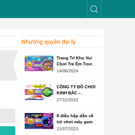
Nhường quyền đại lý
Trang Trí Khu Vui
Chơi Trẻ Em Trong
Nhà Như Thế Nào
14/06/2024
Để Thu Hút Trẻ?
CÔNG TY ĐỒ CHƠI
KINH BẮC –
CHỨNG CHỈ ISO
27/11/2023
9001:2015
8 điều hấp dẫn về
trò chơi máy game
bắn súng
21/07/2023