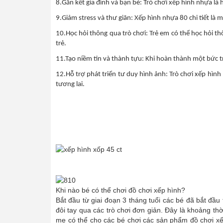
8.Gắn kết gia đình và bạn bè: Trò chơi xếp hình nhựa là 
9.Giảm stress và thư giãn: Xếp hình nhựa 80 chi tiết là m
10.Học hỏi thông qua trò chơi: Trẻ em có thể học hỏi thô
trẻ.
11.Tạo niềm tin và thành tựu: Khi hoàn thành một bức t
12.Hỗ trợ phát triển tư duy hình ảnh: Trò chơi xếp hình 
tương lai.
Khi nào bé có thể chơi đồ chơi xếp hình?
Bắt đầu từ giai đoạn 3 tháng tuổi các bé đã bắt đầ
đôi tay qua các trò chơi đơn giản. Đây là khoảng th
mẹ có thể cho các bé chơi các sản phẩm đồ chơi xếp