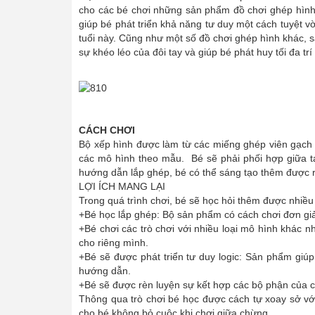
cho các bé chơi những sản phẩm đồ chơi ghép hình m
giúp bé phát triển khả năng tư duy một cách tuyệt 
tuổi này. Cũng như một số đồ chơi ghép hình khác, 
sự khéo léo của đôi tay và giúp bé phát huy tối đa 
CÁCH CHƠI
Bộ xếp hình được làm từ các miếng ghép viên gạch 
các mô hình theo mẫu. Bé sẽ phải phối hợp giữa t
hướng dẫn lắp ghép, bé có thể sáng tạo thêm được rấ
LỢI ÍCH MANG LẠI
Trong quá trình chơi, bé sẽ học hỏi thêm được nhiều
+Bé học lắp ghép: Bộ sản phẩm có cách chơi đơn giả
+Bé chơi các trò chơi với nhiều loại mô hình khác 
cho riêng mình.
+Bé sẽ được phát triển tư duy logic: Sản phẩm giúp
hướng dẫn.
+Bé sẽ được rèn luyện sự kết hợp các bộ phận của c
Thông qua trò chơi bé học được cách tự xoay sở với 
cho bé không bỏ cuộc khi chơi giữa chừng.