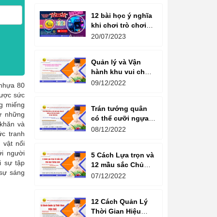
12 bài học ý nghĩa
khi chơi trò chơi
máy game đua xe
20/07/2023
moto đôi
Quản lý và Vận
hành khu vui chơi
giải trí -
09/12/2022
nhựa 80
Management and
được sức
Operation of
ng miếng
Trán tướng quân
amusement parks
từ những
có thể cưỡi ngựa,
khăn và
Bụng tể tướng có
08/12/2022
c tranh
thể chèo thuyền
 vật nổi
Cổ ngữ 1000 Năm.
ới người
5 Cách Lựa trọn và
i sự tập
12 mầu sắc Chủ
 sự sáng
đạo Tương sinh
07/12/2022
Kiến tạo không
gian khởi sinh
12 Cách Quản Lý
năng lượng
Thời Gian Hiệu