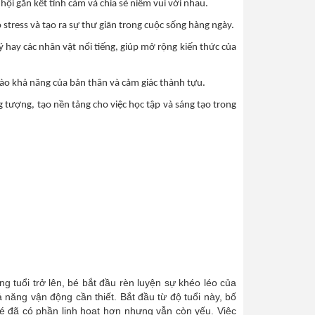
 hội gắn kết tình cảm và chia sẻ niềm vui với nhau.
ỏ stress và tạo ra sự thư giãn trong cuộc sống hàng ngày.
lý hay các nhân vật nổi tiếng, giúp mở rộng kiến thức của
vào khả năng của bản thân và cảm giác thành tựu.
ng tượng, tạo nền tảng cho việc học tập và sáng tạo trong
 tuổi trở lên, bé bắt đầu rèn luyện sự khéo léo của
 năng vận động cần thiết. Bắt đầu từ độ tuổi này, bố
bé đã có phần linh hoạt hơn nhưng vẫn còn yếu. Việc