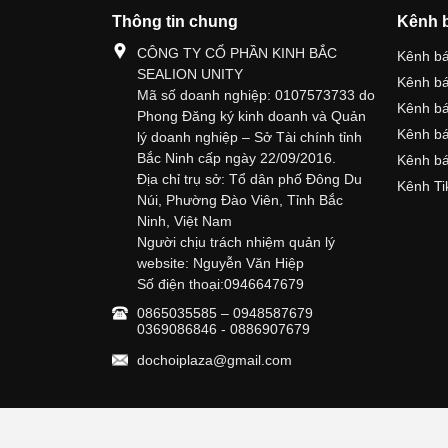
Thông tin chung
Kênh 
CÔNG TY CỔ PHẦN KINH BẮC
Kênh b
SEALION UNITY
Kênh b
Mã số doanh nghiệp: 0107573733 do
Kênh b
Phong Đăng ký kinh doanh và Quản
Kênh bá
lý doanh nghiệp – Sở Tài chính tỉnh
Bắc Ninh cấp ngày 22/09/2016.
Kênh bá
Địa chỉ trụ sở: Tổ dân phố Đông Du
Kênh Ti
Núi, Phường Đào Viên, Tỉnh Bắc
Ninh, Việt Nam
Người chịu trách nhiệm quản lý
website: Nguyễn Văn Hiệp
Số điện thoại:0946647679
0865035585 – 0948587679
0369086846 - 0886907679
dochoiplaza@gmail.com