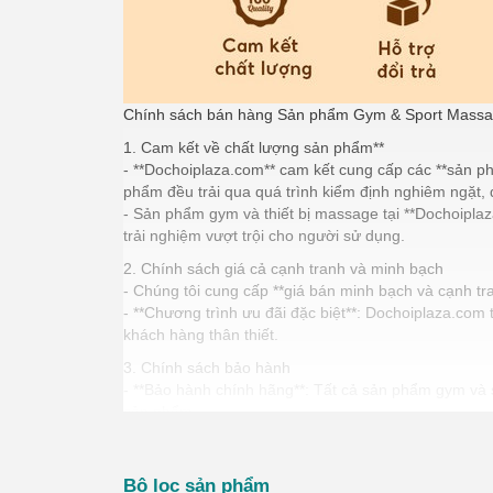
Chính sách bán hàng Sản phẩm Gym & Sport Massag
1. Cam kết về chất lượng sản phẩm**
- **Dochoiplaza.com** cam kết cung cấp các **sản ph
phẩm đều trải qua quá trình kiểm định nghiêm ngặt,
- Sản phẩm gym và thiết bị massage tại **Dochoiplaza
trải nghiệm vượt trội cho người sử dụng.
2. Chính sách giá cả cạnh tranh và minh bạch
- Chúng tôi cung cấp **giá bán minh bạch và cạnh tra
- **Chương trình ưu đãi đặc biệt**: Dochoiplaza.co
khách hàng thân thiết.
3. Chính sách bảo hành
- **Bảo hành chính hãng**: Tất cả sản phẩm gym và 
sản phẩm.
- **Đổi mới trong vòng 7 ngày** nếu phát hiện lỗi 
- **Dịch vụ sửa chữa miễn phí** hoặc thay thế linh 
Bộ lọc sản phẩm
4. Chính sách giao hàng