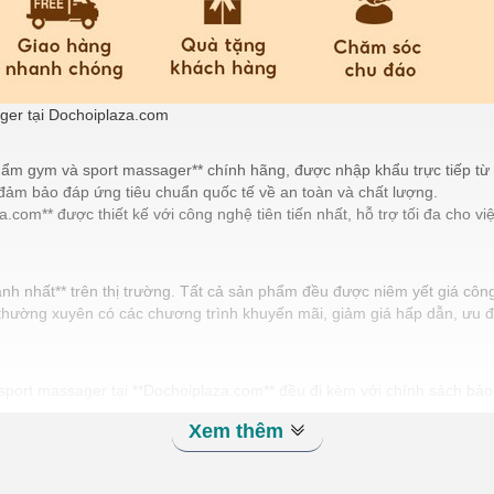
er tại Dochoiplaza.com
ẩm gym và sport massager** chính hãng, được nhập khẩu trực tiếp từ cá
 đảm bảo đáp ứng tiêu chuẩn quốc tế về an toàn và chất lượng.
.com** được thiết kế với công nghệ tiên tiến nhất, hỗ trợ tối đa cho v
nh nhất** trên thị trường. Tất cả sản phẩm đều được niêm yết giá công
m thường xuyên có các chương trình khuyến mãi, giảm giá hấp dẫn, ưu
sport massager tại **Dochoiplaza.com** đều đi kèm với chính sách bảo
Xem thêm
do nhà sản xuất, đảm bảo khách hàng nhận được sản phẩm hoàn hảo nhấ
kiện trong thời gian bảo hành, đảm bảo sản phẩm luôn vận hành ổn định