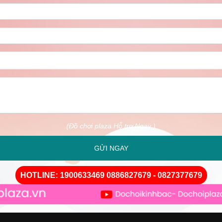
(Đồ chơi plaza Hỗ trợ Ngay )
GỬI NGAY
HOTLINE: 1900633469 0886827679 - 0827377679