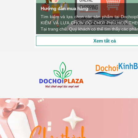
- **Hỗ trợ kỹ thuật và lắp đặt**: Chúng tôi cung cấp
Chị Yến
Hướng dẫn mua hàng
- **Hợp tác lâu dài**: Dochoiplaza.com luôn sẵn sàng 
Tìm kiếm và lựa chọn các sản phẩm tại Dochoi
---
KIẾM VÀ LỰA CHỌN ĐỒ CHƠI PHÙ HỢP THE
Với cam kết chất lượng và dịch vụ chuyên nghiệp, 
Tại trang chủ, Quý khách có thể tìm thấy các phân
nhất, đáp ứng nhu cầu tập luyện và chăm sóc sức kh
được mục tiêu thể chất và sức khỏe tốt nhất!
Xem tất cả