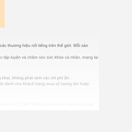
c thương hiệu nổi tiếng trên thế giới. Mỗi sản
iệc tập luyện và chăm sóc sức khỏe cá nhân, mang lại
 khai, không phát sinh các chi phí ẩn.
 đãi dành cho khách hàng mua số lượng lớn hoặc
 hành từ 12 đến 36 tháng tùy thuộc vào từng dòng
t.
 và hiệu quả.