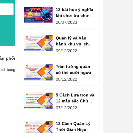
12 bài học ý nghĩa
khi chơi trò chơi
máy game đua xe
20/07/2023
moto đôi
Quản lý và Vận
hành khu vui chơi
giải trí -
09/12/2022
Management and
ân phối
Operation of
Trán tướng quân
amusement parks
 50 bóng
có thể cưỡi ngựa,
Bụng tể tướng có
08/12/2022
thể chèo thuyền
Cổ ngữ 1000 Năm.
5 Cách Lựa trọn và
12 mầu sắc Chủ
đạo Tương sinh
07/12/2022
Kiến tạo không
gian khởi sinh
12 Cách Quản Lý
năng lượng
Thời Gian Hiệu