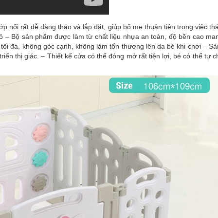
p nối rất dễ dàng tháo và lắp đặt, giúp bố mẹ thuận tiện trong việc th
 nhỏ – Bộ sản phẩm được làm từ chất liệu nhựa an toàn, độ bền cao m
tối đa, không góc cạnh, không làm tổn thương lên da bé khi chơi – S
riển thị giác. – Thiết kế cửa có thể đóng mở rất tiện lợi, bé có thể tự 