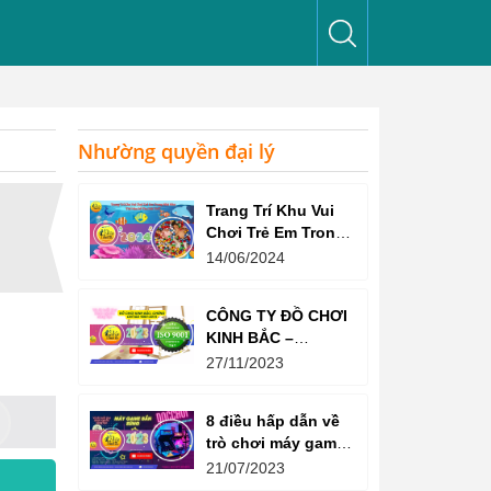
Nhường quyền đại lý
Trang Trí Khu Vui
Chơi Trẻ Em Trong
Nhà Như Thế Nào
14/06/2024
Để Thu Hút Trẻ?
CÔNG TY ĐỒ CHƠI
KINH BẮC –
CHỨNG CHỈ ISO
27/11/2023
9001:2015
8 điều hấp dẫn về
trò chơi máy game
bắn súng
21/07/2023