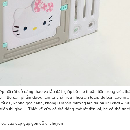
p nối rất dễ dàng tháo và lắp đặt, giúp bố mẹ thuận tiện trong việc th
 nhỏ – Bộ sản phẩm được làm từ chất liệu nhựa an toàn, độ bền cao m
tối đa, không góc cạnh, không làm tổn thương lên da bé khi chơi – S
riển thị giác. – Thiết kế cửa có thể đóng mở rất tiện lợi, bé có thể tự 
hựa cao cấp gấp gọn dễ di chuyển