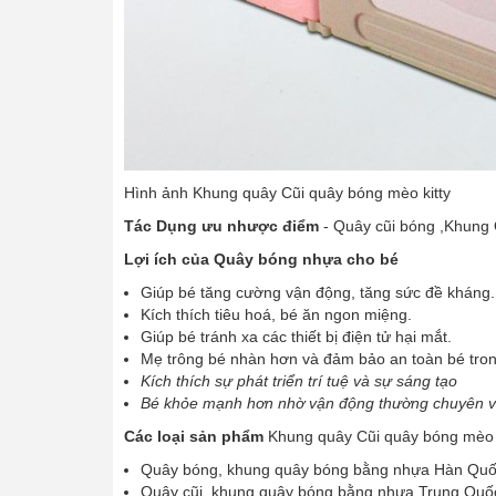
Hình ảnh Khung quây Cũi quây bóng mèo kitty
Tác Dụng ưu nhược điểm
- Quây cũi bóng ,Khung 
Lợi ích của Quây bóng nhựa cho bé
Giúp bé tăng cường vận động, tăng sức đề kháng.
Kích thích tiêu hoá, bé ăn ngon miệng.
Giúp bé tránh xa các thiết bị điện tử hại mắt.
Mẹ trông bé nhàn hơn và đảm bảo an toàn bé tron
Kích thích sự phát triển trí tuệ và sự sáng tạo
Bé khỏe mạnh hơn nhờ vận động thường chuyên với
Các loại sản phẩm
Khung quây Cũi quây bóng mèo k
Quây bóng, khung quây bóng bằng nhựa Hàn Quố
Quây cũi, khung quây bóng bằng nhựa Trung Quố