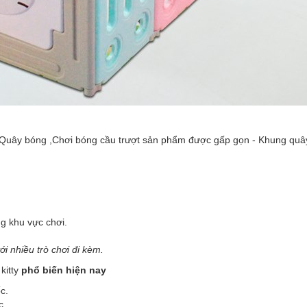
Quây bóng ,Chơi bóng cầu trượt sản phẩm được gấp gọn - Khung quây
g khu vực chơi.
 nhiều trò chơi đi kèm.
itty
phổ biến hiện nay
c.
c.