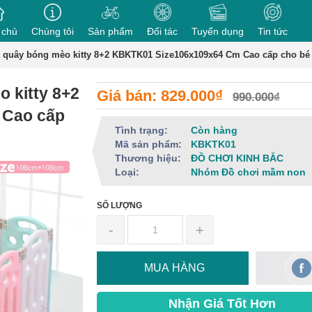
 chủ
Chúng tôi
Sản phẩm
Đối tác
Tuyển dụng
Tin tức
 quây bóng mèo kitty 8+2 KBKTK01 Size106x109x64 Cm Cao cấp cho bé
 kitty 8+2
Giá bán: 829.000₫
990.000₫
 Cao cấp
Tình trạng:
Còn hàng
Mã sản phẩm:
KBKTK01
Thương hiệu:
ĐỒ CHƠI KINH BẮC
Loại:
Nhóm Đồ chơi mầm non
SỐ LƯỢNG
-
+
MUA HÀNG
Nhận Giá Tốt Hơn