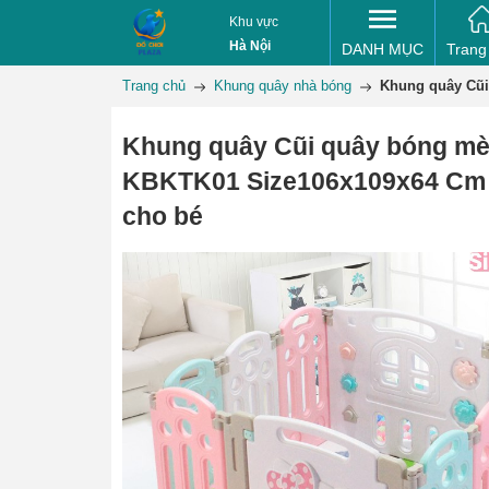
Khu vực
Hà Nội
DANH MỤC
Trang
Trang chủ
Khung quây nhà bóng
Khung quây Cũi
Khung quây Cũi quây bóng mèo
KBKTK01 Size106x109x64 Cm
cho bé