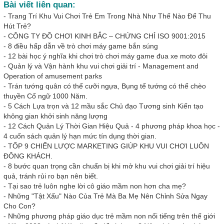
Bài viết liên quan:
-
Trang Trí Khu Vui Chơi Trẻ Em Trong Nhà Như Thế Nào Để Thu
Hút Trẻ?
-
CÔNG TY ĐỒ CHƠI KINH BẮC – CHỨNG CHỈ ISO 9001:2015
-
8 điều hấp dẫn về trò chơi máy game bắn súng
-
12 bài học ý nghĩa khi chơi trò chơi máy game đua xe moto đôi
-
Quản lý và Vận hành khu vui chơi giải trí - Management and
Operation of amusement parks
-
Trán tướng quân có thể cưỡi ngựa, Bụng tể tướng có thể chèo
thuyền Cổ ngữ 1000 Năm.
-
5 Cách Lựa trọn và 12 mầu sắc Chủ đạo Tương sinh Kiến tạo
không gian khởi sinh năng lượng
-
12 Cách Quản Lý Thời Gian Hiệu Quả - 4 phương pháp khoa học -
4 cuốn sách quản lý hạn mức tín dụng thời gian.
-
TỐP 9 CHIẾN LƯỢC MARKETING GIÚP KHU VUI CHƠI LUÔN
ĐÔNG KHÁCH.
-
8 bước quan trọng cần chuẩn bị khi mở khu vui chơi giải trí hiệu
quả, tránh rủi ro bạn nên biết.
-
Tại sao trẻ luôn nghe lời cô giáo mầm non hơn cha mẹ?
-
Những "Tật Xấu" Nào Của Trẻ Mà Ba Mẹ Nên Chỉnh Sửa Ngay
Cho Con?
-
Những phương pháp giáo dục trẻ mầm non nổi tiếng trên thế giới