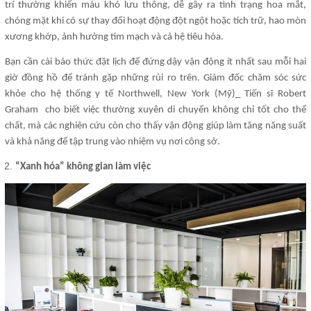
trí thường khiến máu khó lưu thông, dễ gây ra tình trạng hoa mắt,
chóng mặt khi có sự thay đổi hoạt động đột ngột hoặc tích trữ, hao mòn
xương khớp, ảnh hưởng tim mạch và cả hệ tiêu hóa.
Bạn cần cài báo thức đặt lịch để đứng dậy vận động ít nhất sau mỗi hai
giờ đồng hồ để tránh gặp những rủi ro trên. Giám đốc chăm sóc sức
khỏe cho hệ thống y tế Northwell, New York (Mỹ)_ Tiến sĩ Robert
Graham cho biết việc thường xuyên di chuyển không chỉ tốt cho thể
chất, mà các nghiên cứu còn cho thấy vận động giúp làm tăng năng suất
và khả năng để tập trung vào nhiệm vụ nơi công sở.
“Xanh hóa” không gian làm việc