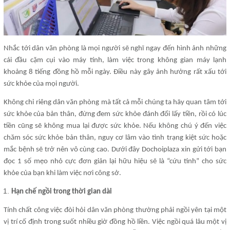
Nhắc tới dân văn phòng là mọi người sẽ nghĩ ngay đến hình ảnh những
cái đầu cặm cụi vào máy tính, làm việc trong không gian máy lạnh
khoảng 8 tiếng đồng hồ mỗi ngày. Điều này gây ảnh hưởng rất xấu tới
sức khỏe của mọi người.
Không chỉ riêng dân văn phòng mà tất cả mỗi chúng ta hãy quan tâm tới
sức khỏe của bản thân, đừng đem sức khỏe đánh đổi lấy tiền, rồi có lúc
tiền cũng sẽ không mua lại được sức khỏe. Nếu không chú ý đến việc
chăm sóc sức khỏe bản thân, nguy cơ lâm vào tình trạng kiệt sức hoặc
mắc bệnh sẽ trở nên vô cùng cao. Dưới đây Dochoiplaza xin gửi tới bạn
đọc 1 số mẹo nhỏ cực đơn giản lại hữu hiệu sẽ là “cứu tinh” cho sức
khỏe của bạn khi làm việc nơi công sở.
Hạn chế ngồi trong thời gian dài
Tính chất công việc đòi hỏi dân văn phòng thường phải ngồi yên tại một
vị trí cố định trong suốt nhiều giờ đồng hồ liền. Việc ngồi quá lâu một vị