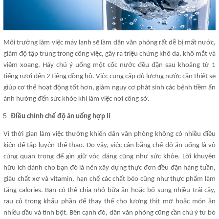
Môi trường làm việc máy lạnh sẽ làm dân văn phòng rất dễ bị mất nước,
giảm độ tập trung trong công việc, gây ra triệu chứng khô da, khô mắt và
viêm xoang. Hãy chú ý uống một cốc nước đều đặn sau khoảng từ 1
tiếng rưỡi đến 2 tiếng đồng hồ. Việc cung cấp đủ lượng nước cần thiết sẽ
giúp cơ thể hoạt động tốt hơn, giảm nguy cơ phát sinh các bệnh tiềm ẩn
ảnh hưởng đến sức khỏe khi làm việc nơi công sở.
Điều chỉnh chế độ ăn uống hợp lí
Vì thời gian làm việc thường khiến dân văn phòng không có nhiều điều
kiện để tập luyện thể thao. Do vậy, việc cân bằng chế độ ăn uống là vô
cùng quan trọng để gìn giữ vóc dáng cũng như sức khỏe. Lời khuyên
hữu ích dành cho bạn đó là nên xây dựng thực đơn đều đặn hàng tuần,
giàu chất xơ và vitamin, hạn chế các chất béo cũng như thực phẩm làm
tăng calories. Bạn có thể chia nhỏ bữa ăn hoặc bổ sung nhiều trái cây,
rau củ trong khẩu phần để thay thế cho lượng thịt mỡ hoặc món ăn
nhiều dầu và tinh bột. Bên cạnh đó, dân văn phòng cũng cần chú ý từ bỏ