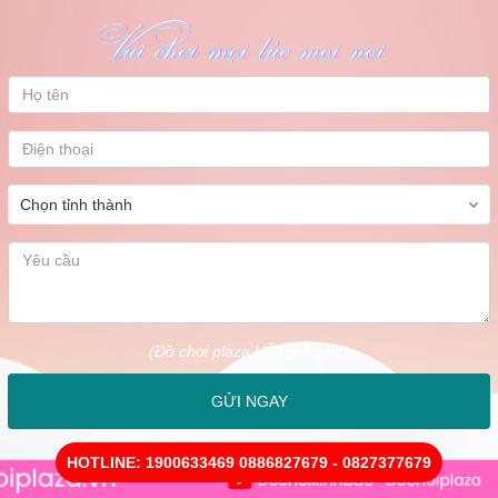
(Đồ chơi plaza Hỗ trợ Ngay )
GỬI NGAY
HOTLINE: 1900633469 0886827679 - 0827377679