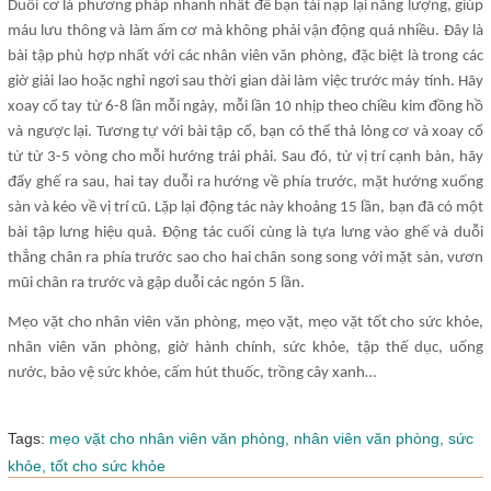
Duỗi cơ là phương pháp nhanh nhất để bạn tái nạp lại năng lượng, giúp
máu lưu thông và làm ấm cơ mà không phải vận động quá nhiều. Đây là
bài tập phù hợp nhất với các nhân viên văn phòng, đặc biệt là trong các
giờ giải lao hoặc nghỉ ngơi sau thời gian dài làm việc trước máy tính. Hãy
xoay cổ tay từ 6-8 lần mỗi ngày, mỗi lần 10 nhịp theo chiều kim đồng hồ
và ngược lại. Tương tự với bài tập cổ, bạn có thể thả lỏng cơ và xoay cổ
từ từ 3-5 vòng cho mỗi hướng trái phải. Sau đó, từ vị trí cạnh bàn, hãy
đẩy ghế ra sau, hai tay duỗi ra hướng về phía trước, mặt hướng xuống
sàn và kéo về vị trí cũ. Lặp lại động tác này khoảng 15 lần, bạn đã có một
bài tập lưng hiệu quả. Động tác cuối cùng là tựa lưng vào ghế và duỗi
thẳng chân ra phía trước sao cho hai chân song song với mặt sàn, vươn
mũi chân ra trước và gập duỗi các ngón 5 lần.
Mẹo vặt cho nhân viên văn phòng, mẹo vặt, mẹo vặt tốt cho sức khỏe,
nhân viên văn phòng, giờ hành chính, sức khỏe, tập thế dục, uống
nước, bảo vệ sức khỏe, cấm hút thuốc, trồng cây xanh…
Tags:
mẹo vặt cho nhân viên văn phòng,
nhân viên văn phòng,
sức
khỏe,
tốt cho sức khỏe