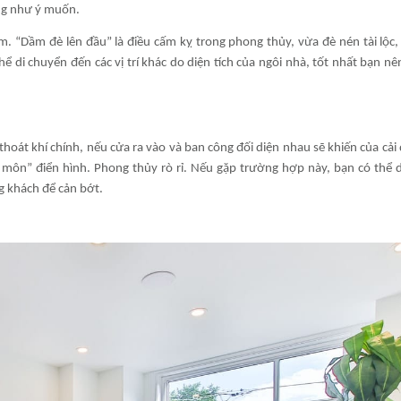
ông như ý muốn.
 “Dầm đè lên đầu” là điều cấm kỵ trong phong thủy, vừa đè nén tài lộc,
 di chuyển đến các vị trí khác do diện tích của ngôi nhà, tốt nhất bạn nê
hoát khí chính, nếu cửa ra vào và ban công đối diện nhau sẽ khiến của cải 
 môn” điển hình. Phong thủy rò rỉ. Nếu gặp trường hợp này, bạn có thể 
g khách để cản bớt.