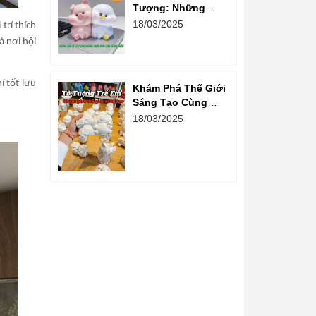
Tượng: Những
Bước Đơn Giản Và
18/03/2025
trí thích
Vui Nhộn
à nơi hội
í tốt lưu
Khám Phá Thế Giới
Sáng Tạo Cùng
Hoạt Động Tô
18/03/2025
Tượng Cho Trẻ Em