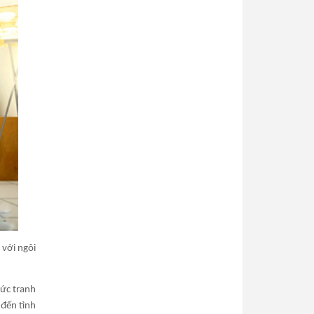
 với ngôi
bức tranh
 đến tình