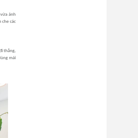
 vừa ảnh
n che các
đi thẳng,
dùng mái