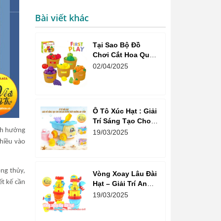
Bài viết khác
Tại Sao Bộ Đồ
Chơi Cắt Hoa Quả
Market Là Sự Lựa
02/04/2025
Chọn Tuyệt Vời
Cho Bé?
Ô Tô Xúc Hạt : Giải
Trí Sáng Tạo Cho
Trẻ Em Trong Môi
nh hưởng
19/03/2025
Trường An Toàn
nhiều vào
ong thủy,
Vòng Xoay Lâu Đài
ết kế cần
Hạt – Giải Trí An
Toàn Và Vui Vẻ Cho
19/03/2025
Trẻ