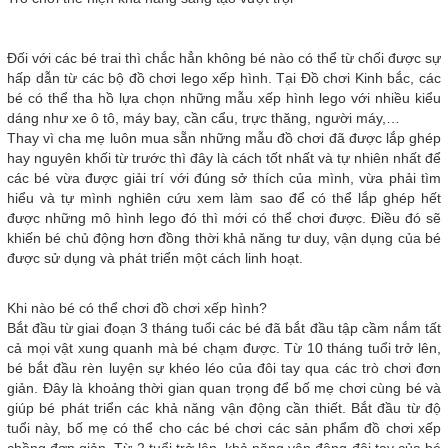
Đối với các bé trai thì chắc hẳn không bé nào có thể từ chối được sự
hấp dẫn từ các bộ đồ chơi lego xếp hình. Tại Đồ chơi Kinh bắc, các
bé có thể tha hồ lựa chọn những mẫu xếp hình lego với nhiều kiểu
dáng như xe ô tô, máy bay, cần cẩu, trực thăng, người máy,…
Thay vì cha mẹ luôn mua sẵn những mẫu đồ chơi đã được lắp ghép
hay nguyên khối từ trước thì đây là cách tốt nhất và tự nhiên nhất để
các bé vừa được giải trí với đúng sở thích của mình, vừa phải tìm
hiểu và tự mình nghiên cứu xem làm sao để có thể lắp ghép hết
được những mô hình lego đó thì mới có thể chơi được. Điều đó sẽ
khiến bé chủ động hơn đồng thời khả năng tư duy, vận dụng của bé
được sử dụng và phát triển một cách linh hoạt.
Khi nào bé có thể chơi đồ chơi xếp hình?
Bắt đầu từ giai đoạn 3 tháng tuổi các bé đã bắt đầu tập cầm nắm tất
cả mọi vật xung quanh mà bé chạm được. Từ 10 tháng tuổi trở lên,
bé bắt đầu rèn luyện sự khéo léo của đôi tay qua các trò chơi đơn
giản. Đây là khoảng thời gian quan trọng để bố mẹ chơi cùng bé và
giúp bé phát triển các khả năng vận động cần thiết. Bắt đầu từ độ
tuổi này, bố mẹ có thể cho các bé chơi các sản phẩm đồ chơi xếp