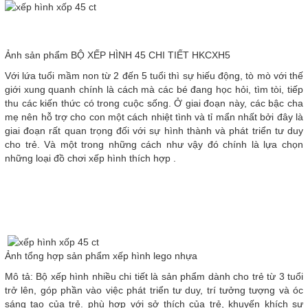
Ảnh sản phẩm BỘ XẾP HÌNH 45 CHI TIẾT HKCXH5
Với lứa tuổi mầm non từ 2 đến 5 tuổi thì sự hiếu động, tò mò với thế
giới xung quanh chính là cách mà các bé đang học hỏi, tìm tòi, tiếp
thu các kiến thức có trong cuộc sống. Ở giai đoạn này, các bậc cha
mẹ nên hỗ trợ cho con một cách nhiệt tình và tỉ mẩn nhất bởi đây là
giai đoạn rất quan trọng đối với sự hình thành và phát triển tư duy
cho trẻ. Và một trong những cách như vậy đó chính là lựa chọn
những loại đồ chơi xếp hình thích hợp .
Ảnh tổng hợp sản phẩm xếp hình lego nhựa
Mô tả: Bộ xếp hình nhiều chi tiết là sản phẩm dành cho trẻ từ 3 tuổi
trở lên, góp phần vào việc phát triển tư duy, trí tưởng tượng và óc
sáng tạo của trẻ. phù hợp với sở thích của trẻ, khuyến khích sự