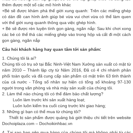
thêm được một số các mô hình khác
+Bé sẽ được khám phá thế giới xung quanh: Trên các miếng ghép
có dán đề can hình ảnh giúp bé vừa vui chơi vừa có thể làm quen
với thế giới xung quanh thông qua việc ghép hình.
+ Bé sẽ được rèn luyện tính gọn gàng, ngăn nắp: Sau khi chơi xong
các bé có thể thả các miếng ghép vào trong hộp và cất đi một cách
gọn gàng, ngăn nắp
Câu hỏi khách hàng hay quan tâm tới sản phẩm:
1. Chúng tôi là ai?
Chúng tôi có trụ sở tại Bắc Ninh-Việt Nam Xưởng sản xuất có mặt từ
năm 2010 – Thành lập cty từ Năm 2016, Đã có 4 chi nhánh phân
phối toàn quốc và đã cung cấp sản phẩm có mặt trên 63 tỉnh thành
của cả nước - Tổng số nhân sự hiện có tổng số khoảng 97-130
người trong văn phòng và nhà máy sản xuất của chúng tôi.
2. Làm thế nào chúng tôi có thể đảm bảo chất lượng?
Luôn làm trước khi sản xuất hàng loạt;
Luôn luôn kiểm tra cuối cùng trước khi giao hàng;
3. Những gì bạn có thể mua từ chúng tôi?
Thiết bị sản phẩm được quảng bá giới thiệu chi tiết trên website
Dochoiplaza.com – Dochoikinhbac.vn
4. Tại sao bạn nên mua hàng của chúng tôi mà không phải từ các