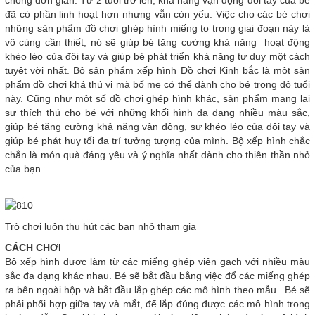
chồng đơn giản. Từ 2 tuổi trở lên, khả năng vận động đôi tay của bé
đã có phần linh hoạt hơn nhưng vẫn còn yếu. Việc cho các bé chơi
những sản phẩm đồ chơi ghép hình miếng to trong giai đoạn này là
vô cùng cần thiết, nó sẽ giúp bé tăng cường khả năng hoạt động
khéo léo của đôi tay và giúp bé phát triển khả năng tư duy một cách
tuyệt vời nhất. Bộ sản phẩm xếp hình Đồ chơi Kinh bắc là một sản
phẩm đồ chơi khá thú vị mà bố mẹ có thể dành cho bé trong độ tuổi
này. Cũng như một số đồ chơi ghép hình khác, sản phẩm mang lại
sự thích thú cho bé với những khối hình đa dạng nhiều màu sắc,
giúp bé tăng cường khả năng vận động, sự khéo léo của đôi tay và
giúp bé phát huy tối đa trí tưởng tượng của mình. Bộ xếp hình chắc
chắn là món quà đáng yêu và ý nghĩa nhất dành cho thiên thần nhỏ
của bạn.
Trò chơi luôn thu hút các bạn nhỏ tham gia
CÁCH CHƠI
Bộ xếp hình được làm từ các miếng ghép viên gạch với nhiều màu
sắc đa dạng khác nhau. Bé sẽ bắt đầu bằng việc đổ các miếng ghép
ra bên ngoài hộp và bắt đầu lắp ghép các mô hình theo mẫu. Bé sẽ
phải phối hợp giữa tay và mắt, để lắp đúng được các mô hình trong