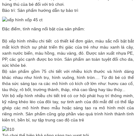
hứng thú của bé đối với trò chơi.
Bảo trì: Sản phẩm hướng dẫn tự bảo trì
Đặc điểm, tính năng nổi bật của sản phẩm:
Bộ xếp hình nhiều chi tiết có thiết kế đơn giản, màu sắc nổi bật bắt
mắt kích thích sự phát triển thị giác của trẻ như màu xanh lá cây,
xanh nước biển, màu hồng, màu vàng, đỏ. Được sản xuất nhựa PE,
PP, các góc cạnh được bo tròn. Sản phẩm an toàn tuyệt đối cho da,
sức khỏe bé.
Bộ sản phẩm gồm 75 chi tiết với nhiều kích thước và hình dáng
khác nhau như hình trụ, hình vuông, hình tròn.... Từ đó bé có thể
thỏa sức sáng tạo ra các mô hình có kích cỡ lớn như: hươu cao cổ,
tàu thủy, rô bốt, trường thành, tháp, nhà cao tầng hay tàu thủy...
Với bộ xếp hình nhiều chi tiết trẻ có cơ hội phát huy trí thông minh,
kỹ năng khéo léo của đôi tay, sự tinh anh của đôi mắt để có thể lắp
ghép các mô hình theo mẫu hoặc sáng tạo ra mô hình mới của
riêng mình. Sản phẩm cũng góp phần vào quá trình hình thành tính
kiên trì, bền bỉ, sự tập trung cao độ của trẻ
Trò chơi thể hiện khả năng sáng tạo vượt trội