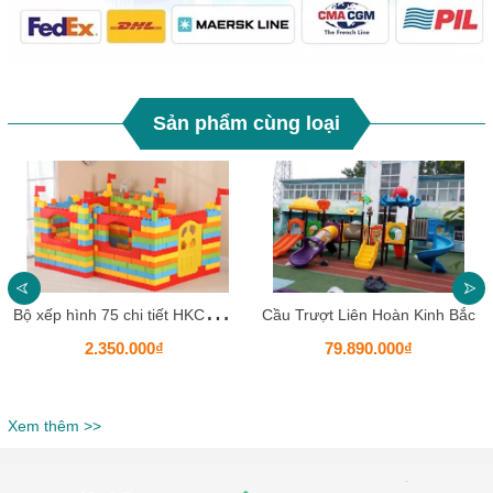
Sản phẩm cùng loại
B
ộ xếp hình 75 chi tiết HKCXH15
Cầu Trượt Liên Hoàn Kinh Bắc
2.350.000₫
79.890.000₫
Xem thêm >>