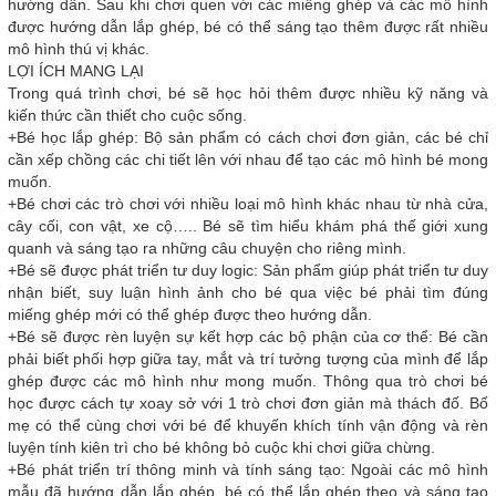
hướng dẫn. Sau khi chơi quen với các miếng ghép và các mô hình
được hướng dẫn lắp ghép, bé có thể sáng tạo thêm được rất nhiều
mô hình thú vị khác.
LỢI ÍCH MANG LẠI
Trong quá trình chơi, bé sẽ học hỏi thêm được nhiều kỹ năng và
kiến thức cần thiết cho cuộc sống.
+Bé học lắp ghép: Bộ sản phẩm có cách chơi đơn giản, các bé chỉ
cần xếp chồng các chi tiết lên với nhau để tạo các mô hình bé mong
muốn.
+Bé chơi các trò chơi với nhiều loại mô hình khác nhau từ nhà cửa,
cây cối, con vật, xe cộ….. Bé sẽ tìm hiểu khám phá thế giới xung
quanh và sáng tạo ra những câu chuyện cho riêng mình.
+Bé sẽ được phát triển tư duy logic: Sản phẩm giúp phát triển tư duy
nhận biết, suy luận hình ảnh cho bé qua việc bé phải tìm đúng
miếng ghép mới có thể ghép được theo hướng dẫn.
+Bé sẽ được rèn luyện sự kết hợp các bộ phận của cơ thể: Bé cần
phải biết phối hợp giữa tay, mắt và trí tưởng tượng của mình để lắp
ghép được các mô hình như mong muốn. Thông qua trò chơi bé
học được cách tự xoay sở với 1 trò chơi đơn giản mà thách đố. Bố
mẹ có thể cùng chơi với bé để khuyến khích tính vận động và rèn
luyện tính kiên trì cho bé không bỏ cuộc khi chơi giữa chừng.
+Bé phát triển trí thông minh và tính sáng tạo: Ngoài các mô hình
mẫu đã hướng dẫn lắp ghép, bé có thể lắp ghép theo và sáng tạo