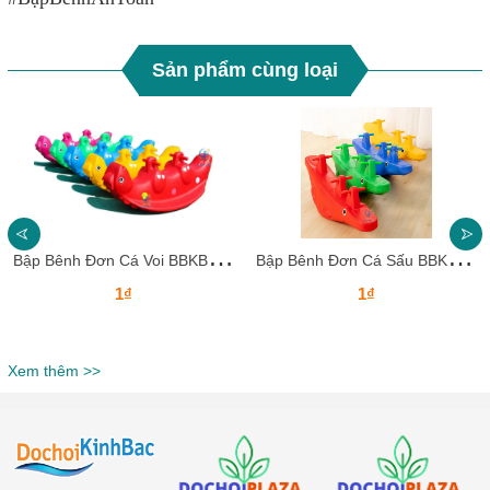
Sản phẩm cùng loại
B
ập Bênh Đơn Cá Voi BBKB28 Dochoikinhbac – Thiết Kế Ngộ Nghĩnh Cho Bé
B
ập Bênh Đơn Cá Sấu BBKB27 Dochoikinhbac – Thiết Kế Ngộ Nghĩnh Cho Bé
1₫
1₫
Xem thêm >>