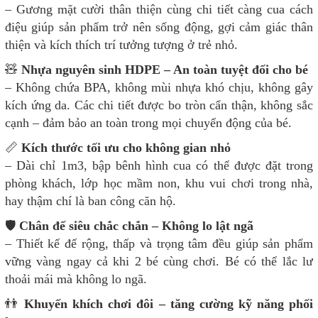
– Gương mặt cười thân thiện cùng chi tiết càng cua cách
điệu giúp sản phẩm trở nên sống động, gợi cảm giác thân
thiện và kích thích trí tưởng tượng ở trẻ nhỏ.
🧸
Nhựa nguyên sinh HDPE – An toàn tuyệt đối cho bé
– Không chứa BPA, không mùi nhựa khó chịu, không gây
kích ứng da. Các chi tiết được bo tròn cẩn thận, không sắc
cạnh – đảm bảo an toàn trong mọi chuyển động của bé.
📏
Kích thước tối ưu cho không gian nhỏ
– Dài chỉ 1m3, bập bênh hình cua có thể được đặt trong
phòng khách, lớp học mầm non, khu vui chơi trong nhà,
hay thậm chí là ban công căn hộ.
🛡
Chân đế siêu chắc chắn – Không lo lật ngã
– Thiết kế đế rộng, thấp và trọng tâm đều giúp sản phẩm
vững vàng ngay cả khi 2 bé cùng chơi. Bé có thể lắc lư
thoải mái mà không lo ngã.
👬
Khuyến khích chơi đôi – tăng cường kỹ năng phối