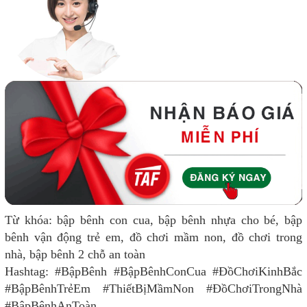
Từ khóa: bập bênh con cua, bập bênh nhựa cho bé, bập
bênh vận động trẻ em, đồ chơi mầm non, đồ chơi trong
nhà, bập bênh 2 chỗ an toàn
Hashtag: #BậpBênh #BậpBênhConCua #ĐồChơiKinhBắc
#BậpBênhTrẻEm #ThiếtBịMầmNon #ĐồChơiTrongNhà
#BậpBênhAnToàn