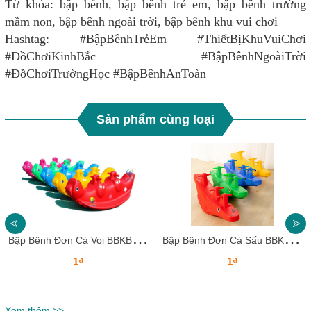
Từ khóa: bập bênh, bập bênh trẻ em, bập bênh trường
mầm non, bập bênh ngoài trời, bập bênh khu vui chơi
Hashtag: #BậpBênhTrẻEm #ThiếtBịKhuVuiChơi
#ĐồChơiKinhBắc #BậpBênhNgoàiTrời
#ĐồChơiTrườngHọc #BậpBênhAnToàn
Sản phẩm cùng loại
B
ập Bênh Đơn Cá Voi BBKB28 Dochoikinhbac – Thiết Kế Ngộ Nghĩnh Cho Bé
B
ập Bênh Đơn Cá Sấu BBKB27 Dochoikinhbac – Thiết Kế Ngộ Nghĩnh Cho Bé
1₫
1₫
Xem thêm >>