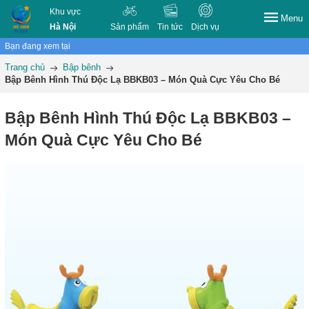
Khu vực
Menu
Hà Nội
Sản phẩm
Tin tức
Dịch vụ
Bạn đang xem tại
Trang chủ
Bập bênh
Bập Bênh Hình Thú Độc Lạ BBKB03 – Món Quà Cực Yêu Cho Bé
Bập Bênh Hình Thú Độc Lạ BBKB03 –
Món Quà Cực Yêu Cho Bé