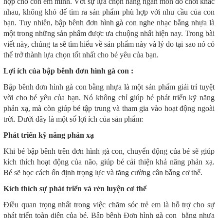
hợp cho con em mình. Với sự lựa chọn hàng ngàn món đồ chơi khác
nhau, không khó để tìm ra sản phẩm phù hợp với nhu cầu của con
bạn. Tuy nhiên, bập bênh đơn hình gà con nghe nhạc bằng nhựa là
một trong những sản phẩm được ưa chuộng nhất hiện nay. Trong bài
viết này, chúng ta sẽ tìm hiểu về sản phẩm này và lý do tại sao nó có
thể trở thành lựa chọn tốt nhất cho bé yêu của bạn.
Lợi ích của bập bênh đơn hình gà con :
Bập bênh đơn hình gà con bằng nhựa là một sản phẩm giải trí tuyệt
vời cho bé yêu của bạn. Nó không chỉ giúp bé phát triển kỹ năng
phản xạ, mà còn giúp bé tập trung và tham gia vào hoạt động ngoài
trời. Dưới đây là một số lợi ích của sản phẩm:
Phát triển kỹ năng phản xạ
Khi bé bập bênh trên đơn hình gà con, chuyển động của bé sẽ giúp
kích thích hoạt động của não, giúp bé cải thiện khả năng phản xạ.
Bé sẽ học cách ổn định trọng lực và tăng cường cân bằng cơ thể.
Kích thích sự phát triển và rèn luyện cơ thể
Điều quan trọng nhất trong việc chăm sóc trẻ em là hỗ trợ cho sự
phát triển toàn diện của bé. Bập bênh Đơn hình gà con bằng nhựa