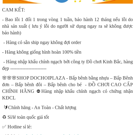
CAM KẾT:
- Bao lỗi 1 đổi 1 trong vòng 1 tuần, bảo hành 12 tháng nếu lỗi do
nhà sản xuất ( lưu ý lỗi do người sử dụng ngay ra sẽ không được
bảo hành)
- Hàng có sẵn ship ngay không đợi order
- Hàng không giống hình hoàn 100% tiền
- Hàng nhập khẩu chính ngạch bởi công ty Đồ chơi Kinh Bắc, hàng
đẹp ------------------------
🌸🌸🌸SHOP DOCHOIPLAZA - Bấp bênh bằng nhựa – Bấp Bênh
đơn – Bấp bênh đôi – Bấp bênh cho bé - ĐỒ CHƠI CAO CẤP
CHÍNH HÃNG ⛔Hàng nhập khẩu chính ngạch có chứng nhận
KĐCL
🔰Chính hãng - An Toàn - Chất lượng
♻️ Sỉ/lẻ toàn quốc giá tốt
✅ Hotline sỉ lẻ: