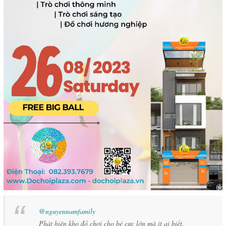
@nguyennamfamily
Phát hiện kho đồ chơi cho bé cực lớn mà ít ai biết.