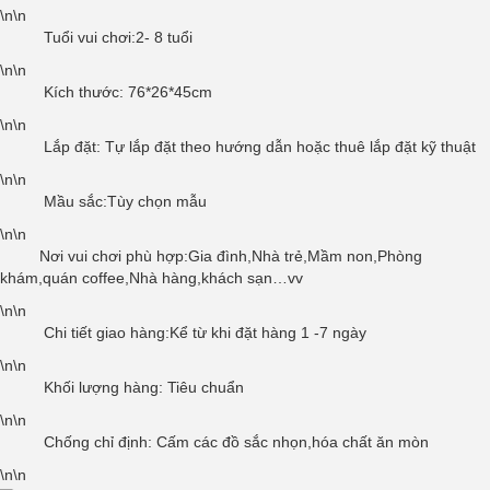
\n\n
Tuổi vui chơi:2- 8 tuổi
\n\n
Kích thước: 76*26*45cm
\n\n
Lắp đặt: Tự lắp đặt theo hướng dẫn hoặc thuê lắp đặt kỹ thuật
\n\n
Mầu sắc:Tùy chọn mẫu
\n\n
Nơi vui chơi phù hợp:Gia đình,Nhà trẻ,Mầm non,Phòng
khám,quán coffee,Nhà hàng,khách sạn…vv
\n\n
Chi tiết giao hàng:Kể từ khi đặt hàng 1 -7 ngày
\n\n
Khối lượng hàng: Tiêu chuẩn
\n\n
Chống chỉ định: Cấm các đồ sắc nhọn,hóa chất ăn mòn
\n\n