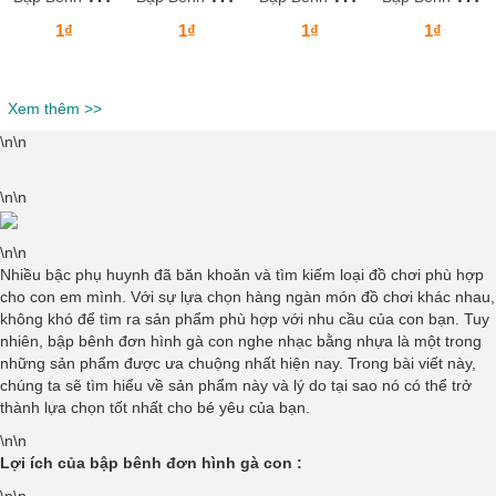
1₫
1₫
1₫
1₫
Xem thêm >>
\n\n
\n\n
\n\n
Nhiều bậc phụ huynh đã băn khoăn và tìm kiếm loại đồ chơi phù hợp
cho con em mình. Với sự lựa chọn hàng ngàn món đồ chơi khác nhau,
không khó để tìm ra sản phẩm phù hợp với nhu cầu của con bạn. Tuy
nhiên, bập bênh đơn hình gà con nghe nhạc bằng nhựa là một trong
những sản phẩm được ưa chuộng nhất hiện nay. Trong bài viết này,
chúng ta sẽ tìm hiểu về sản phẩm này và lý do tại sao nó có thể trở
thành lựa chọn tốt nhất cho bé yêu của bạn.
\n\n
Lợi ích của bập bênh đơn hình gà con :
\n\n