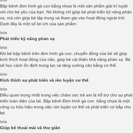
Bập bênh đơn hình gà con bằng nhựa là một sản phẩm giải trí tuyệt
vời cho bé yêu của bạn. Nó không chỉ giúp bé phát triển kỹ năng phản
xạ, mà còn giúp bé tập trung và tham gia vào hoạt động ngoài trời.
Dưới đây là một số lợi ích của sản phẩm:
\n\n
Phát triển kỹ năng phản xạ
\n\n
Khi bé bập bênh trên đơn hình gà con, chuyển động của bé sẽ giúp
kích thích hoạt động của não, giúp bé cải thiện khả năng phản xạ. Bé
sẽ học cách ổn định trọng lực và tăng cường cân bằng cơ thể.
\n\n
Kích thích sự phát triển và rèn luyện cơ thể
\n\n
Điều quan trọng nhất trong việc chăm sóc trẻ em là hỗ trợ cho sự phát
triển toàn diện của bé. Bập bênh Đơn hình gà con bằng nhựa là một
công cụ hữu hiệu trong việc rèn luyện cơ thể và phát triển cơ bắp cho
bé.
\n\n
Giúp bé thoải mái và thư giãn