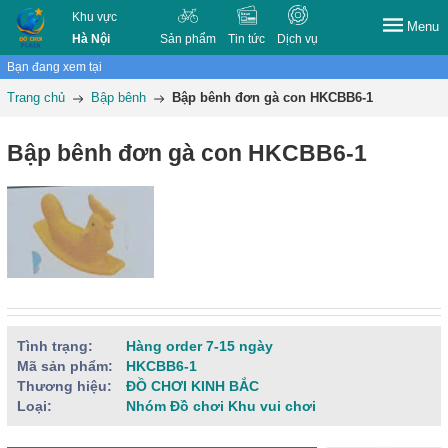
Khu vực
Menu
Hà Nội
Sản phẩm
Tin tức
Dịch vụ
Bạn đang xem tại
Trang chủ
Bập bênh
Bập bênh đơn gà con HKCBB6-1
Bập bênh đơn gà con HKCBB6-1
Tình trạng:
Hàng order 7-15 ngày
Mã sản phẩm:
HKCBB6-1
Thương hiệu:
ĐỒ CHƠI KINH BẮC
Loại:
Nhóm Đồ chơi Khu vui chơi