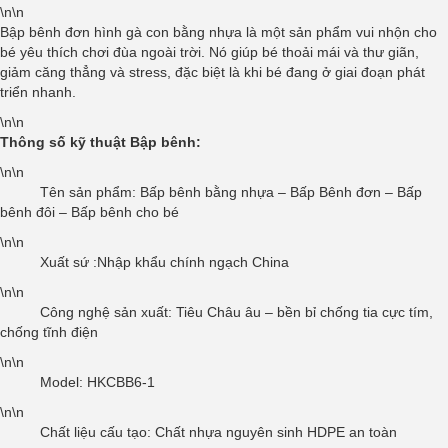
\n\n
Bập bênh đơn hình gà con bằng nhựa là một sản phẩm vui nhộn cho
bé yêu thích chơi đùa ngoài trời. Nó giúp bé thoải mái và thư giãn,
giảm căng thẳng và stress, đặc biệt là khi bé đang ở giai đoạn phát
triển nhanh.
\n\n
Thông số kỹ thuật Bập bênh:
\n\n
Tên sản phẩm: Bấp bênh bằng nhựa – Bấp Bênh đơn – Bấp
bênh đôi – Bấp bênh cho bé
\n\n
Xuất sứ :Nhập khẩu chính ngạch China
\n\n
Công nghệ sản xuất: Tiêu Châu âu – bền bỉ chống tia cực tím,
chống tĩnh điện
\n\n
Model: HKCBB6-1
\n\n
Chất liệu cấu tạo: Chất nhựa nguyên sinh HDPE an toàn