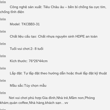
\n\n
Công nghệ sản xuất: Tiêu Châu âu – bền bỉ chống tia cực tím,
chống tĩnh điện
\n\n
Model: TKCBB3-31
\n\n
Chất liệu cấu tạo: Chất nhựa nguyên sinh HDPE an toàn
\n\n
Tuổi vui chơi:2- 8 tuổi
\n\n
Kích thước: 76*26*44cm
\n\n
Lắp đặt: Tự lắp đặt theo hướng dẫn hoặc thuê lắp đặt kỹ thuật
\n\n
Mầu sắc:Tùy chọn mẫu
\n\n
Nơi vui chơi phù hợp:Gia đình,Nhà trẻ,Mầm non,Phòng
khám,quán coffee,Nhà hàng,khách sạn…vv
\n\n