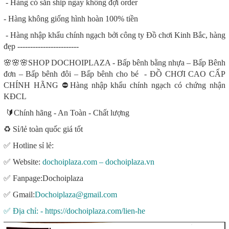
- Hàng có sẵn ship ngay không đợi order
- Hàng không giống hình hoàn 100% tiền
- Hàng nhập khẩu chính ngạch bởi công ty Đồ chơi Kinh Bắc, hàng
đẹp ------------------------
🌸🌸🌸SHOP DOCHOIPLAZA - Bấp bênh bằng nhựa – Bấp Bênh
đơn – Bấp bênh đôi – Bấp bênh cho bé - ĐỒ CHƠI CAO CẤP
CHÍNH HÃNG ⛔Hàng nhập khẩu chính ngạch có chứng nhận
KĐCL
🔰Chính hãng - An Toàn - Chất lượng
♻️ Sỉ/lẻ toàn quốc giá tốt
✅ Hotline sỉ lẻ:
✅ Website:
dochoiplaza.com – dochoiplaza.vn
✅ Fanpage:Dochoiplaza
✅ Gmail:
Dochoiplaza@gmail.com
✅ Địa chỉ: - https://dochoiplaza.com/lien-he