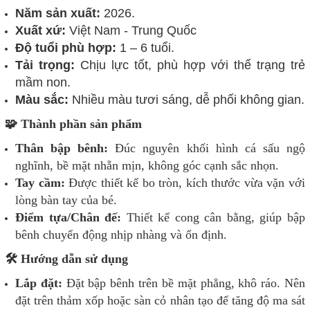
Năm sản xuất:
2026.
Xuất xứ:
Việt Nam - Trung Quốc
Độ tuổi phù hợp:
1 – 6 tuổi.
Tải trọng:
Chịu lực tốt, phù hợp với thể trạng trẻ
mầm non.
Màu sắc:
Nhiều màu tươi sáng, dễ phối không gian.
🧩 Thành phần sản phẩm
Thân bập bênh:
Đúc nguyên khối hình cá sấu ngộ
nghĩnh, bề mặt nhẵn mịn, không góc cạnh sắc nhọn.
Tay cầm:
Được thiết kế bo tròn, kích thước vừa vặn với
lòng bàn tay của bé.
Điểm tựa/Chân đế:
Thiết kế cong cân bằng, giúp bập
bênh chuyển động nhịp nhàng và ổn định.
🛠️ Hướng dẫn sử dụng
Lắp đặt:
Đặt bập bênh trên bề mặt phẳng, khô ráo. Nên
đặt trên thảm xốp hoặc sàn cỏ nhân tạo để tăng độ ma sát