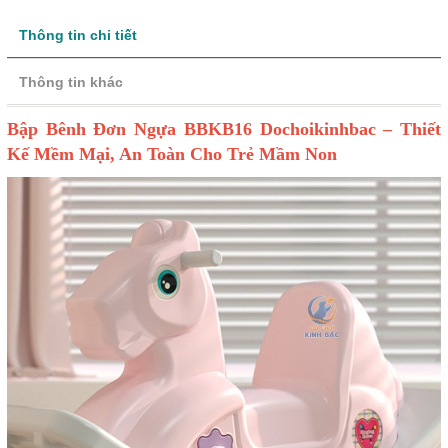
Thông tin chi tiết
Thông tin khác
Bập Bênh Đơn Ngựa BBKB16 Dochoikinhbac – Thiết
Kế Mềm Mại, An Toàn Cho Trẻ Mầm Non