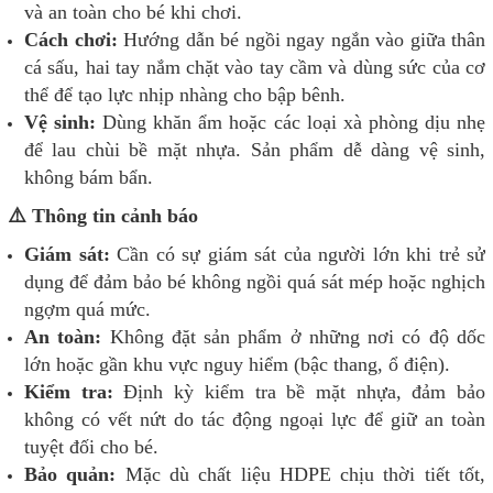
và an toàn cho bé khi chơi.
Cách chơi:
Hướng dẫn bé ngồi ngay ngắn vào giữa thân
cá sấu, hai tay nắm chặt vào tay cầm và dùng sức của cơ
thể để tạo lực nhịp nhàng cho bập bênh.
Vệ sinh:
Dùng khăn ẩm hoặc các loại xà phòng dịu nhẹ
để lau chùi bề mặt nhựa. Sản phẩm dễ dàng vệ sinh,
không bám bẩn.
⚠️ Thông tin cảnh báo
Giám sát:
Cần có sự giám sát của người lớn khi trẻ sử
dụng để đảm bảo bé không ngồi quá sát mép hoặc nghịch
ngợm quá mức.
An toàn:
Không đặt sản phẩm ở những nơi có độ dốc
lớn hoặc gần khu vực nguy hiểm (bậc thang, ổ điện).
Kiểm tra:
Định kỳ kiểm tra bề mặt nhựa, đảm bảo
không có vết nứt do tác động ngoại lực để giữ an toàn
tuyệt đối cho bé.
Bảo quản:
Mặc dù chất liệu HDPE chịu thời tiết tốt,