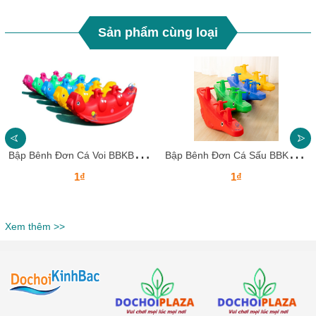
Sản phẩm cùng loại
B
ập Bênh Đơn Cá Voi BBKB28 Dochoikinhbac – Thiết Kế Ngộ Nghĩnh Cho Bé
B
ập Bênh Đơn Cá Sấu BBKB27 Dochoikinhbac – Thiết Kế Ngộ Nghĩnh Cho Bé
1₫
1₫
Xem thêm >>