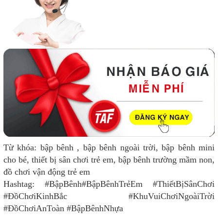
Từ khóa: bập bênh , bập bênh ngoài trời, bập bênh mini
cho bé, thiết bị sân chơi trẻ em, bập bênh trường mầm non,
đồ chơi vận động trẻ em
Hashtag: #BậpBênh#BậpBênhTrẻEm #ThiếtBịSânChơi
#ĐồChơiKinhBắc #KhuVuiChơiNgoàiTrời
#ĐồChơiAnToàn #BậpBênhNhựa