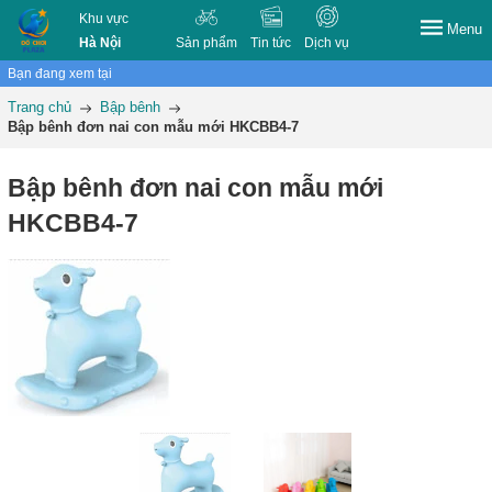
Khu vực
Menu
Hà Nội
Sản phẩm
Tin tức
Dịch vụ
Bạn đang xem tại
Trang chủ
Bập bênh
Bập bênh đơn nai con mẫu mới HKCBB4-7
Bập bênh đơn nai con mẫu mới
HKCBB4-7