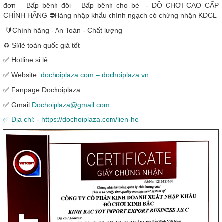
đơn – Bấp bênh đôi – Bấp bênh cho bé - ĐỒ CHƠI CAO CẤP
CHÍNH HÃNG ⛔Hàng nhập khẩu chính ngạch có chứng nhận KĐCL
🔰Chính hãng - An Toàn - Chất lượng
♻️ Sỉ/lẻ toàn quốc giá tốt
✅ Hotline sỉ lẻ:
✅ Website:
dochoiplaza.com – dochoiplaza.vn
✅ Fanpage:Dochoiplaza
✅ Gmail:
Dochoiplaza@gmail.com
✅ Địa chỉ: - https://dochoiplaza.com/lien-he