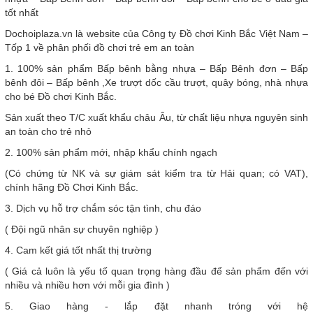
tốt nhất
Dochoiplaza.vn là website của Công ty Đồ chơi Kinh Bắc Việt Nam –
Tốp 1 về phân phối đồ chơi trẻ em an toàn
1. 100% sản phẩm Bấp bênh bằng nhựa – Bấp Bênh đơn – Bấp
bênh đôi – Bấp bênh ,Xe trượt dốc cầu trượt, quây bóng, nhà nhựa
cho bé Đồ chơi Kinh Bắc.
Sản xuất theo T/C xuất khẩu châu Âu, từ chất liệu nhựa nguyên sinh
an toàn cho trẻ nhỏ
2. 100% sản phẩm mới, nhập khẩu chính ngạch
(Có chứng từ NK và sự giám sát kiểm tra từ Hải quan; có VAT),
chính hãng Đồ Chơi Kinh Bắc.
3. Dịch vụ hỗ trợ chắm sóc tận tình, chu đáo
( Đội ngũ nhân sự chuyên nghiệp )
4. Cam kết giá tốt nhất thị trường
( Giá cả luôn là yếu tố quan trọng hàng đầu để sản phẩm đến với
nhiều và nhiều hơn với mỗi gia đình )
5. Giao hàng - lắp đặt nhanh tróng với hệ