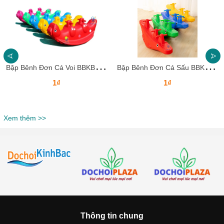
B
ập Bênh Đơn Cá Voi BBKB28 Dochoikinhbac – Thiết Kế Ngộ Nghĩnh Cho Bé
B
ập Bênh Đơn Cá Sấu BBKB27 Dochoikinhbac – Thiết Kế Ngộ Nghĩnh Cho Bé
1₫
1₫
Xem thêm >>
Thông tin chung