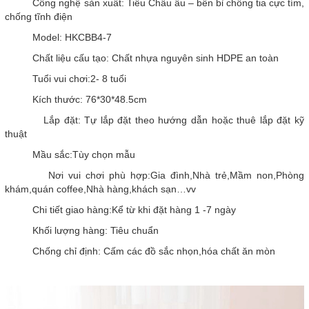
Công nghệ sản xuất: Tiêu Châu âu – bền bỉ chống tia cực tím,
chống tĩnh điện
Model: HKCBB4-7
Chất liệu cấu tạo: Chất nhựa nguyên sinh HDPE an toàn
Tuổi vui chơi:2- 8 tuổi
Kích thước: 76*30*48.5cm
Lắp đặt: Tự lắp đặt theo hướng dẫn hoặc thuê lắp đặt kỹ
thuật
Mầu sắc:Tùy chọn mẫu
Nơi vui chơi phù hợp:Gia đình,Nhà trẻ,Mầm non,Phòng
khám,quán coffee,Nhà hàng,khách sạn…vv
Chi tiết giao hàng:Kể từ khi đặt hàng 1 -7 ngày
Khối lượng hàng: Tiêu chuẩn
Chống chỉ định: Cấm các đồ sắc nhọn,hóa chất ăn mòn