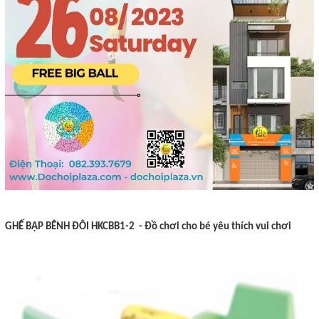
GHẾ BẬP BÊNH ĐÔI HKCBB1-2 - Đồ chơi cho bé yêu thích vui chơi