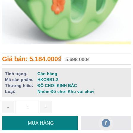
Giá bán: 5.184.000₫
5.698.000₫
Tình trạng:
Còn hàng
Mã sản phẩm:
HKCBB1-2
Thương hiệu:
ĐỒ CHƠI KINH BẮC
Loại:
Nhóm Đồ chơi Khu vui chơi
-
+
MUA HÀNG