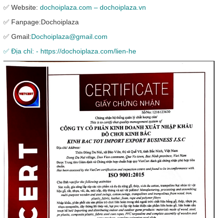
✅ Website:
dochoiplaza.com – dochoiplaza.vn
✅ Fanpage:Dochoiplaza
✅ Gmail:
Dochoiplaza@gmail.com
✅ Địa chỉ: - https://dochoiplaza.com/lien-he