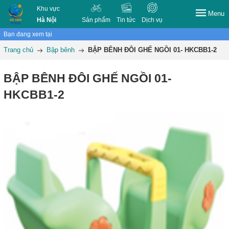
Khu vực
Menu
Hà Nội
Sản phẩm
Tin tức
Dịch vụ
Bạn đang xem tại
Trang chủ
Bập bênh
BẬP BÊNH ĐÔI GHẾ NGỒI 01- HKCBB1-2
BẬP BÊNH ĐÔI GHẾ NGỒI 01-
HKCBB1-2