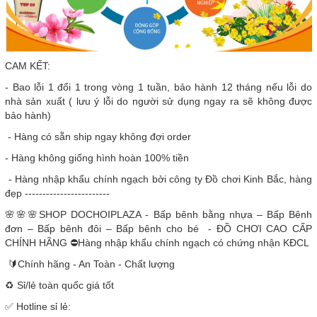
CAM KẾT:
- Bao lỗi 1 đổi 1 trong vòng 1 tuần, bảo hành 12 tháng nếu lỗi do
nhà sản xuất ( lưu ý lỗi do người sử dụng ngay ra sẽ không được
bảo hành)
- Hàng có sẵn ship ngay không đợi order
- Hàng không giống hình hoàn 100% tiền
- Hàng nhập khẩu chính ngạch bởi công ty Đồ chơi Kinh Bắc, hàng
đẹp ------------------------
🌸🌸🌸SHOP DOCHOIPLAZA - Bấp bênh bằng nhựa – Bấp Bênh
đơn – Bấp bênh đôi – Bấp bênh cho bé - ĐỒ CHƠI CAO CẤP
CHÍNH HÃNG ⛔Hàng nhập khẩu chính ngạch có chứng nhận KĐCL
🔰Chính hãng - An Toàn - Chất lượng
♻️ Sỉ/lẻ toàn quốc giá tốt
✅ Hotline sỉ lẻ: