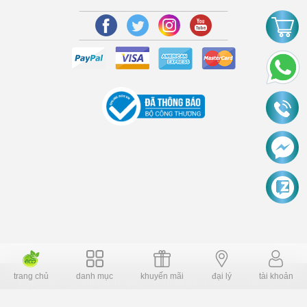
trang chủ
danh mục
khuyến mãi
đại lý
tài khoản
Copyright © 2006 Dochoiplaza.com Alright reversed. Designed
Dochoikinhbac.vn
.
cung cấp bởi sapo