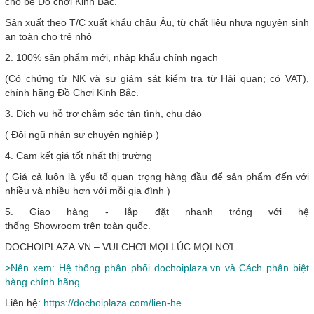
cho bé Đồ chơi Kinh Bắc.
Sản xuất theo T/C xuất khẩu châu Âu, từ chất liệu nhựa nguyên sinh
an toàn cho trẻ nhỏ
2. 100% sản phẩm mới, nhập khẩu chính ngạch
(Có chứng từ NK và sự giám sát kiểm tra từ Hải quan; có VAT),
chính hãng Đồ Chơi Kinh Bắc.
3. Dịch vụ hỗ trợ chắm sóc tận tình, chu đáo
( Đội ngũ nhân sự chuyên nghiệp )
4. Cam kết giá tốt nhất thị trường
( Giá cả luôn là yếu tố quan trọng hàng đầu để sản phẩm đến với
nhiều và nhiều hơn với mỗi gia đình )
5. Giao hàng - lắp đặt nhanh tróng với hệ
thống Showroom trên toàn quốc.
DOCHOIPLAZA.VN – VUI CHƠI MỌI LÚC MỌI NƠI
>Nên xem: Hệ thống phân phối dochoiplaza.vn và Cách phân biệt
hàng chính hãng
Liên hệ:
https://dochoiplaza.com/lien-he