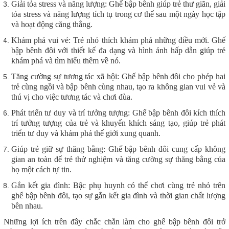
Giải tỏa stress và năng lượng: Ghế bập bênh giúp trẻ thư giãn, giải
tỏa stress và năng lượng tích tụ trong cơ thể sau một ngày học tập
và hoạt động căng thẳng.
Khám phá vui vẻ: Trẻ nhỏ thích khám phá những điều mới. Ghế
bập bênh đôi với thiết kế đa dạng và hình ảnh hấp dẫn giúp trẻ
khám phá và tìm hiểu thêm về nó.
Tăng cường sự tương tác xã hội: Ghế bập bênh đôi cho phép hai
trẻ cùng ngồi và bập bênh cùng nhau, tạo ra không gian vui vẻ và
thú vị cho việc tương tác và chơi đùa.
Phát triển tư duy và trí tưởng tượng: Ghế bập bênh đôi kích thích
trí tưởng tượng của trẻ và khuyến khích sáng tạo, giúp trẻ phát
triển tư duy và khám phá thế giới xung quanh.
Giúp trẻ giữ sự thăng bằng: Ghế bập bênh đôi cung cấp không
gian an toàn để trẻ thử nghiệm và tăng cường sự thăng bằng của
họ một cách tự tin.
Gắn kết gia đình: Bậc phụ huynh có thể chơi cùng trẻ nhỏ trên
ghế bập bênh đôi, tạo sự gắn kết gia đình và thời gian chất lượng
bên nhau.
Những lợi ích trên đây chắc chắn làm cho ghế bập bênh đôi trở