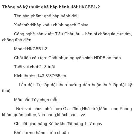
Thông số kỹ thuật ghế bập bênh đôi:HKCBB1-2
Tên sản phẩm: ghế bập bênh đôi
Xuất sứ :Nhập khẩu chính ngạch China
Công nghệ sản xuất: Tiêu Châu âu – bền bỉ chống tia cực tím,
chống tĩnh điện
Model:HKCBB1-2
Chất liệu cấu tạo: Chất nhựa nguyên sinh HDPE an toàn
Tuổi vui chơi:2- 8 tuổi
Kích thước: 143.5*87*55cm
Lắp đặt: Tự lắp đặt theo hướng dẫn hoặc thuê lắp đặt kỹ
thuật
Mầu sắc:Tùy chọn mẫu
Nơi vui chơi phù hợp:Gia đình,Nhà trẻ,Mầm non,Phòng
khám,quán coffee,Nhà hàng,khách sạn…vv
Chi tiết giao hàng:Kể từ khi đặt hàng 1 -7 ngày
Khối lượng hàng: Tiêu chuẩn