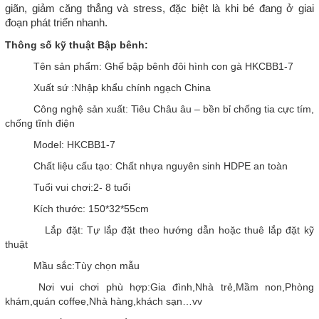
giãn, giảm căng thẳng và stress, đặc biệt là khi bé đang ở giai
đoạn phát triển nhanh.
Thông số kỹ thuật Bập bênh:
Tên sản phẩm: Ghế bập bênh đôi hình con gà HKCBB1-7
Xuất sứ :Nhập khẩu chính ngạch China
Công nghệ sản xuất: Tiêu Châu âu – bền bỉ chống tia cực tím,
chống tĩnh điện
Model: HKCBB1-7
Chất liệu cấu tạo: Chất nhựa nguyên sinh HDPE an toàn
Tuổi vui chơi:2- 8 tuổi
Kích thước: 150*32*55cm
Lắp đặt: Tự lắp đặt theo hướng dẫn hoặc thuê lắp đặt kỹ
thuật
Mầu sắc:Tùy chọn mẫu
Nơi vui chơi phù hợp:Gia đình,Nhà trẻ,Mầm non,Phòng
khám,quán coffee,Nhà hàng,khách sạn…vv