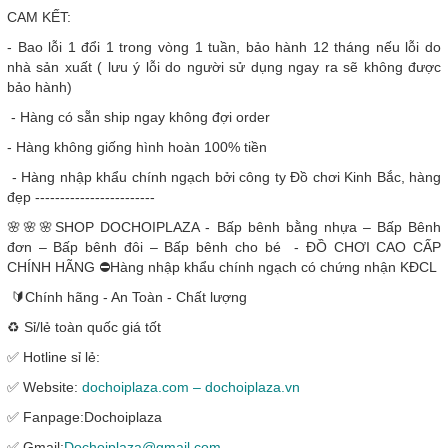
CAM KẾT:
- Bao lỗi 1 đổi 1 trong vòng 1 tuần, bảo hành 12 tháng nếu lỗi do
nhà sản xuất ( lưu ý lỗi do người sử dụng ngay ra sẽ không được
bảo hành)
- Hàng có sẵn ship ngay không đợi order
- Hàng không giống hình hoàn 100% tiền
- Hàng nhập khẩu chính ngạch bởi công ty Đồ chơi Kinh Bắc, hàng
đẹp ------------------------
🌸🌸🌸SHOP DOCHOIPLAZA - Bấp bênh bằng nhựa – Bấp Bênh
đơn – Bấp bênh đôi – Bấp bênh cho bé - ĐỒ CHƠI CAO CẤP
CHÍNH HÃNG ⛔Hàng nhập khẩu chính ngạch có chứng nhận KĐCL
🔰Chính hãng - An Toàn - Chất lượng
♻️ Sỉ/lẻ toàn quốc giá tốt
✅ Hotline sỉ lẻ:
✅ Website:
dochoiplaza.com – dochoiplaza.vn
✅ Fanpage:Dochoiplaza
✅ Gmail:
Dochoiplaza@gmail.com