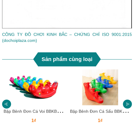
CÔNG TY ĐỒ CHƠI KINH BẮC – CHỨNG CHỈ ISO 9001:2015
(dochoiplaza.com)
Sản phẩm cùng loại
B
ập Bênh Đơn Cá Voi BBKB28 Dochoikinhbac – Thiết Kế Ngộ Nghĩnh Cho Bé
B
ập Bênh Đơn Cá Sấu BBKB27 Dochoikinhbac – Thiết Kế Ngộ Nghĩnh Cho Bé
1₫
1₫