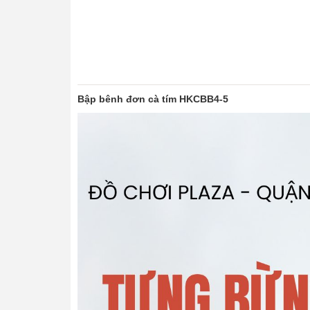
Bập bênh đơn cà tím HKCBB4-5