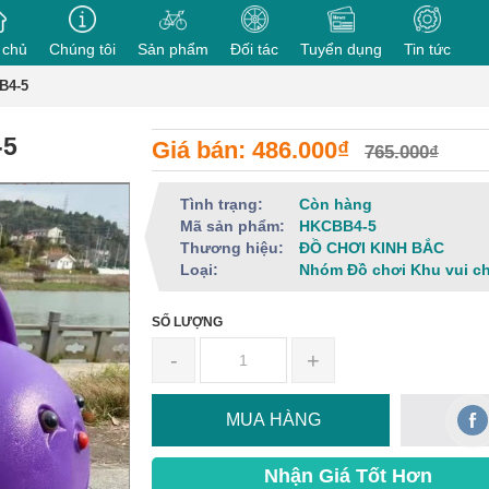
 chủ
Chúng tôi
Sản phẩm
Đối tác
Tuyển dụng
Tin tức
B4-5
-5
Giá bán: 486.000₫
765.000₫
Tình trạng:
Còn hàng
Mã sản phẩm:
HKCBB4-5
Thương hiệu:
ĐỒ CHƠI KINH BẮC
Loại:
Nhóm Đồ chơi Khu vui c
SỐ LƯỢNG
-
+
MUA HÀNG
Nhận Giá Tốt Hơn