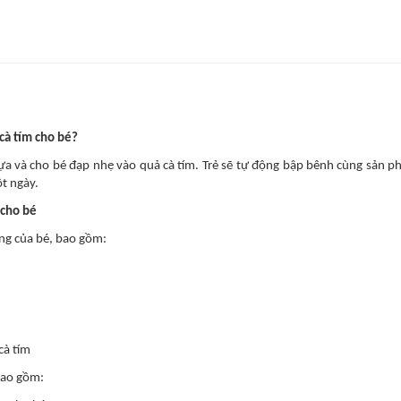
cà tím cho bé?
hựa và cho bé đạp nhẹ vào quả cà tím. Trẻ sẽ tự động bập bênh cùng sản 
ột ngày.
 cho bé
ộng của bé, bao gồm:
.
cà tím
bao gồm: