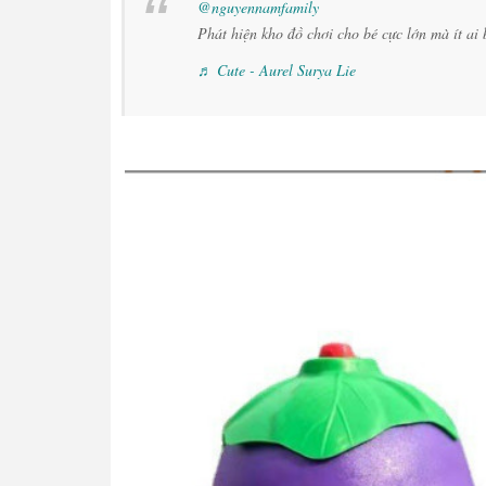
@nguyennamfamily
Phát hiện kho đồ chơi cho bé cực lớn mà ít ai b
♬ Cute - Aurel Surya Lie