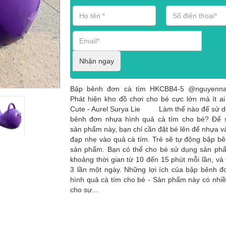
Nhận ngay
Bập bênh đơn cà tím HKCBB4-5 @nguyenna
Phát hiện kho đồ chơi cho bé cực lớn mà ít ai
Cute - Aurel Surya Lie Làm thế nào để sử d
bênh đơn nhựa hình quả cà tím cho bé? Để 
sản phẩm này, bạn chỉ cần đặt bé lên đế nhựa v
đạp nhẹ vào quả cà tím. Trẻ sẽ tự động bập b
sản phẩm. Bạn có thể cho bé sử dụng sản ph
khoảng thời gian từ 10 đến 15 phút mỗi lần, và t
3 lần một ngày. Những lợi ích của bập bênh 
hình quả cà tím cho bé - Sản phẩm này có nhiều
cho sự...