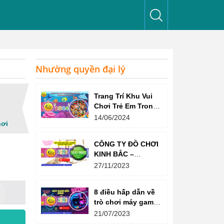
Nhường quyền đại lý
Trang Trí Khu Vui
Chơi Trẻ Em Trong
Nhà Như Thế Nào
14/06/2024
hơi
Để Thu Hút Trẻ?
CÔNG TY ĐỒ CHƠI
KINH BẮC –
CHỨNG CHỈ ISO
27/11/2023
9001:2015
8 điều hấp dẫn về
trò chơi máy game
bắn súng
21/07/2023