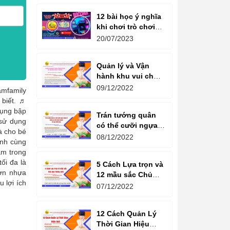
12 bài học ý nghĩa
khi chơi trò chơi
máy game đua xe
20/07/2023
moto đôi
Quản lý và Vận
hành khu vui chơi
giải trí -
09/12/2022
mfamily
Management and
 biết. ♬
Operation of
ụng bập
Trán tướng quân
amusement parks
sử dụng
có thể cưỡi ngựa,
à cho bé
Bụng tể tướng có
08/12/2022
ênh cùng
thể chèo thuyền
ẩm trong
Cổ ngữ 1000 Năm.
ối đa là
5 Cách Lựa trọn và
đơn nhựa
12 mầu sắc Chủ
 lợi ích
đạo Tương sinh
07/12/2022
Kiến tạo không
gian khởi sinh
12 Cách Quản Lý
năng lượng
Thời Gian Hiệu