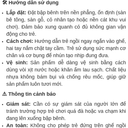
🛠️ Hướng dẫn sử dụng
Lắp đặt:
Đặt bập bênh trên nền phẳng, ổn định (sàn
bê tông, sàn gỗ, cỏ nhân tạo hoặc nền cát khu vui
chơi). Đảm bảo xung quanh có đủ không gian vận
động cho trẻ.
Cách chơi:
Hướng dẫn trẻ ngồi ngay ngắn vào ghế,
hai tay nắm chặt tay cầm. Trẻ sử dụng sức mạnh cơ
chân và cơ bụng để nhún tạo nhịp đung đưa.
Vệ sinh:
Sản phẩm dễ dàng vệ sinh bằng cách
dùng vòi xịt nước hoặc khăn ẩm lau sạch. Chất liệu
nhựa không bám bụi và chống rêu mốc, giúp giữ
sản phẩm luôn tươi mới.
⚠️ Thông tin cảnh báo
Giám sát:
Cần có sự giám sát của người lớn để
tránh trường hợp trẻ chơi quá đà hoặc va chạm khi
đang lên xuống bập bênh.
An toàn:
Không cho phép trẻ đứng trên ghế ngồi