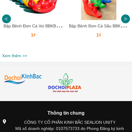
B
ập Bênh Đơn Cá Voi BBKB28 Dochoikinhbac – Thiết Kế Ngộ Nghĩnh Cho Bé
B
ập Bênh Đơn Cá Sấu BBKB27 Dochoikinhbac – Thiết Kế Ngộ Nghĩnh Cho Bé
1₫
1₫
Xem thêm >>
Thông tin chung
CÔNG TY CỔ PHẦN KINH BẮC SEALION UNITY
Mã số doanh nghiệp: 0107573733 do Phong Đăng ký kinh