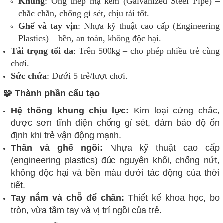
Khung
: Ống thép mạ kẽm (Galvanized Steel Pipe) –
chắc chắn, chống gỉ sét, chịu tải tốt.
Ghế và tay vịn
: Nhựa kỹ thuật cao cấp (Engineering
Plastics) – bền, an toàn, không độc hại.
Tải trọng tối đa
: Trên 500kg – cho phép nhiều trẻ cùng
chơi.
Sức chứa
: Dưới 5 trẻ/lượt chơi.
🧩 Thành phần cấu tạo
Hệ thống khung chịu lực:
Kim loại cứng chắc,
được sơn tĩnh điện chống gỉ sét, đảm bảo độ ổn
định khi trẻ vận động mạnh.
Thân và ghế ngồi:
Nhựa kỹ thuật cao cấp
(engineering plastics) đúc nguyên khối, chống nứt,
không độc hại và bền màu dưới tác động của thời
tiết.
Tay nắm và chỗ để chân:
Thiết kế khoa học, bo
tròn, vừa tầm tay và vị trí ngồi của trẻ.