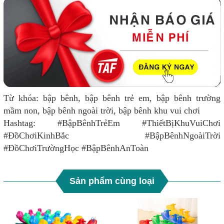
Từ khóa: bập bênh, bập bênh trẻ em, bập bênh trường
mầm non, bập bênh ngoài trời, bập bênh khu vui chơi
Hashtag: #BậpBênhTrẻEm #ThiếtBịKhuVuiChơi
#ĐồChơiKinhBắc #BậpBênhNgoàiTrời
#ĐồChơiTrườngHọc #BậpBênhAnToàn
Sản phẩm cùng loại