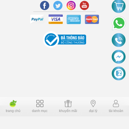
trang chủ
danh mục
khuyến mãi
đại lý
tài khoản
Copyright © 2006 Dochoiplaza.com Alright reversed. Designed
Dochoikinhbac.vn
.
cung cấp bởi sapo