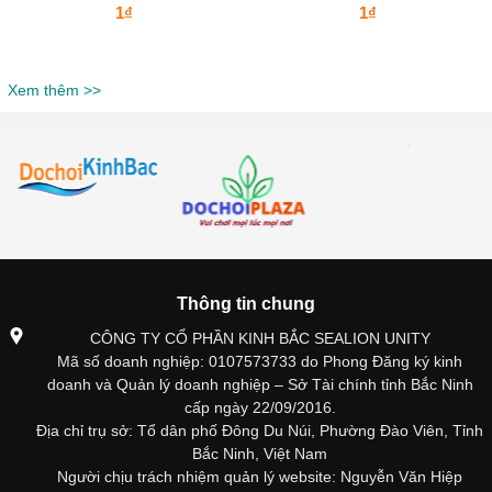
1₫
1₫
Xem thêm >>
Thông tin chung
CÔNG TY CỔ PHẦN KINH BẮC SEALION UNITY
Mã số doanh nghiệp: 0107573733 do Phong Đăng ký kinh
doanh và Quản lý doanh nghiệp – Sở Tài chính tỉnh Bắc Ninh
cấp ngày 22/09/2016.
Địa chỉ trụ sở: Tổ dân phố Đông Du Núi, Phường Đào Viên, Tỉnh
Bắc Ninh, Việt Nam
Người chịu trách nhiệm quản lý website: Nguyễn Văn Hiệp