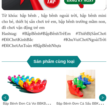
Từ khóa: bập bênh , bập bênh ngoài trời, bập bênh mini
cho bé, thiết bị sân chơi trẻ em, bập bênh trường mầm non,
đồ chơi vận động trẻ em
Hashtag: #BậpBênh#BậpBênhTrẻEm #ThiếtBịSânChơi
#ĐồChơiKinhBắc #KhuVuiChơiNgoàiTrời
#ĐồChơiAnToàn #BậpBênhNhựa
Sản phẩm cùng loại
B
ập Bênh Đơn Cá Voi BBKB28 Dochoikinhbac – Thiết Kế Ngộ Nghĩnh Cho Bé
B
ập Bênh Đơn Cá Sấu BBKB27 Dochoikinhbac – Thiết Kế Ngộ Nghĩnh Cho Bé