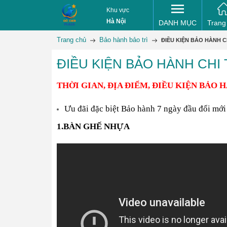
Khu vực
Hà Nội
DANH MỤC
Trang
Trang chủ
Bảo hành bảo trì
ĐIỀU KIỆN BẢO HÀNH CH
ĐIỀU KIỆN BẢO HÀNH CHI 
THỜI GIA
N,
ĐỊA ĐIỂM,
ĐIỀU KIỆN BẢO 
Ưu đãi đặc biệt Bảo hành 7 ngày đầu đổi mớ
1.
BÀN GHẾ NHỰA