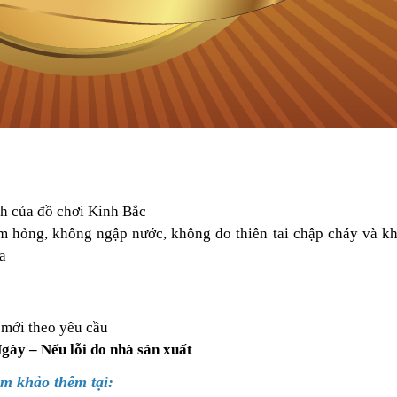
nh của
đ
ồ chơi
K
inh
B
ắc
àm hỏng, không
n
gập nước, không do thiên tai chập cháy và k
a
 mới theo yêu cầu
gày – Nếu lỗi do nhà sản xuất
m khảo thêm tại: