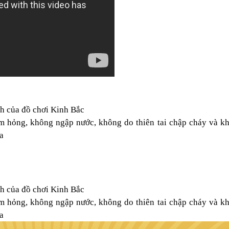
nh của
đ
ồ chơi
K
inh
B
ắc
àm hỏng, không
n
gập nước, không do thiên tai chập cháy và k
a
nh của
đ
ồ chơi
K
inh
B
ắc
àm hỏng, không
n
gập nước, không do thiên tai chập cháy và k
a