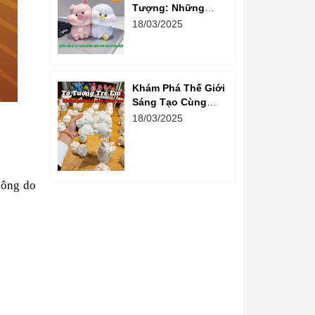
Tượng: Những
Bước Đơn Giản Và
18/03/2025
Vui Nhộn
Khám Phá Thế Giới
Sáng Tạo Cùng
Hoạt Động Tô
18/03/2025
Tượng Cho Trẻ Em
hông do