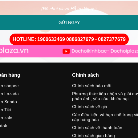
(Đồ chơi plaza Hỗ trợ Ngay )
GỬI NGAY
HOTLINE: 1900633469 0886827679 - 0827377679
bán hàng
Chính sách
án shopee
Chính sách bảo mật
án Lazada
Phương thức tiếp nhận và giải qu
phản ánh, yêu cầu, khiếu nại
án Sendo
Chính sách về giá
n Tiki
Các điều kiện và hạn chế trong v
n zalo
cấp hàng hóa
ktok
Chính sách về thanh toán
Chính sách giao hàng