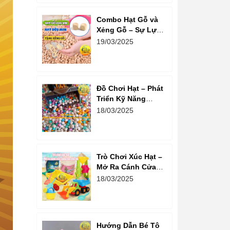
Combo Hạt Gỗ và
Xẻng Gỗ – Sự Lựa
Chọn Tuyệt Vời
19/03/2025
Cho Trẻ Em Phát
Triển Sáng Tạo
Đồ Chơi Hạt – Phát
Triển Kỹ Năng
Sáng Tạo Và Tư
18/03/2025
Duy Cho Bé
Trò Chơi Xúc Hạt –
Mở Ra Cánh Cửa
Sáng Tạo Cho Bé
18/03/2025
Hướng Dẫn Bé Tô