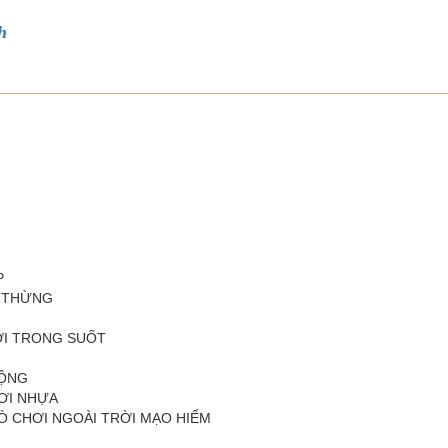
h
P
Y THỪNG
ƠI TRONG SUỐT
ĐỘNG
HƠI NHỰA
Ò CHƠI NGOÀI TRỜI MẠO HIỂM