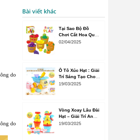
Bài viết khác
Tại Sao Bộ Đồ
Chơi Cắt Hoa Quả
Market Là Sự Lựa
02/04/2025
Chọn Tuyệt Vời
Cho Bé?
Ô Tô Xúc Hạt : Giải
hông do
Trí Sáng Tạo Cho
Trẻ Em Trong Môi
19/03/2025
Trường An Toàn
Vòng Xoay Lâu Đài
Hạt – Giải Trí An
Toàn Và Vui Vẻ Cho
hông do
19/03/2025
Trẻ