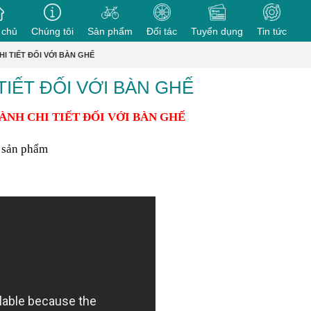
 chủ
Chúng tôi
Sản phẩm
Đối tác
Tuyển dụng
Tin tức
I TIẾT ĐỐI VỚI BÀN GHẾ
TIẾT ĐỐI VỚI BÀN GHẾ
HÀNH CHI TIẾT
ĐỐI
VỚI
BÀN GHẾ
i sản phẩm