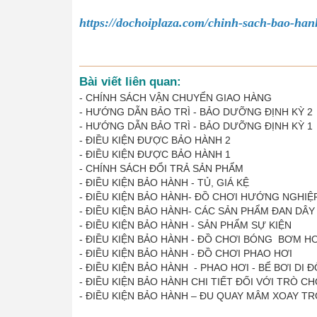
https://dochoiplaza.com/chinh-sach-bao-han
Bài viết liên quan:
-
CHÍNH SÁCH VẬN CHUYỂN GIAO HÀNG
-
HƯỚNG DẪN BẢO TRÌ - BẢO DƯỠNG ĐỊNH KỲ 2
-
HƯỚNG DẪN BẢO TRÌ - BẢO DƯỠNG ĐỊNH KỲ 1
-
ĐIỀU KIỆN ĐƯỢC BẢO HÀNH 2
-
ĐIỀU KIỆN ĐƯỢC BẢO HÀNH 1
-
CHÍNH SÁCH ĐỔI TRẢ SẢN PHẨM
-
ĐIỀU KIỆN BẢO HÀNH - TỦ, GIÁ KỆ
-
ĐIỀU KIỆN BẢO HÀNH- ĐỒ CHƠI HƯỚNG NGHIỆ
-
ĐIỀU KIỆN BẢO HÀNH- CÁC SẢN PHẨM ĐAN DÂ
-
ĐIỀU KIỆN BẢO HÀNH - SẢN PHẨM SỰ KIỆN
-
ĐIỀU KIỆN BẢO HÀNH - ĐỒ CHƠI BÓNG BƠM H
-
ĐIỀU KIỆN BẢO HÀNH - ĐỒ CHƠI PHAO HƠI
-
ĐIỀU KIỆN BẢO HÀNH - PHAO HƠI - BỂ BƠI DI 
-
ĐIỀU KIỆN BẢO HÀNH CHI TIẾT ĐỐI VỚI TRÒ C
-
ĐIỀU KIỆN BẢO HÀNH – ĐU QUAY MÂM XOAY TR