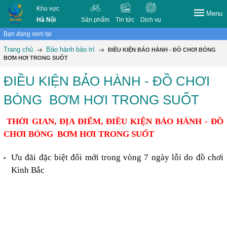
Khu vực
Menu
Hà Nội
Sản phẩm
Tin tức
Dịch vụ
Bạn đang xem tại
Trang chủ
Bảo hành bảo trì
ĐIỀU KIỆN BẢO HÀNH - ĐỒ CHƠI BÓNG
BƠM HƠI TRONG SUỐT
ĐIỀU KIỆN BẢO HÀNH - ĐỒ CHƠI
BÓNG BƠM HƠI TRONG SUỐT
THỜI GIA
N,
ĐỊA ĐIỂM,
ĐIỀU KIỆN BẢO HÀNH
- ĐỒ
CHƠI BÓNG B
Ơ
M H
Ơ
I TRONG SUỐT
Ưu đãi đặc biệt đổi mới trong vòng 7 ngày lỗi do
đ
ồ chơi
K
inh
B
ắc