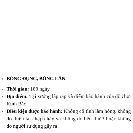
BÓNG ĐỤNG, BÓNG LĂN
Thời gian:
180 ngày
Địa điểm:
Tại xưởng lắp ráp và điểm bảo hành của
đ
ồ chơi
K
inh
B
ắc
Điều kiện
được bảo hành
:
Không cố tình làm hỏng
,
không
do thiên tai chập cháy và không do bên thứ 3 hoặc
không
do
người sử dụng gây ra
trang chủ
danh mục
khuyến mãi
đại lý
tài khoản