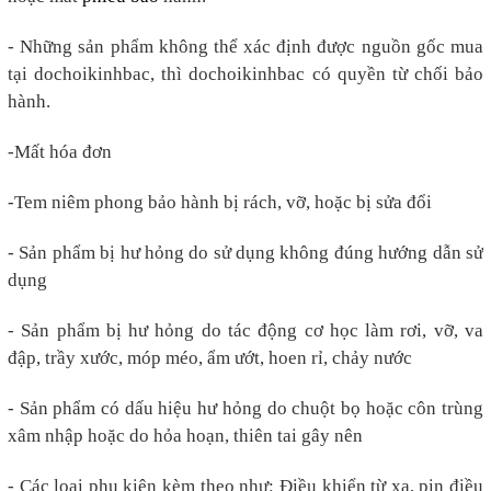
- Những sản phẩm không thể xác định được nguồn gốc mua
tại dochoikinhbac, thì dochoikinhbac có quyền từ chối bảo
hành.
-Mất hóa đơn
-
Tem niêm phong bảo hành bị rách, vỡ, hoặc bị sửa đổi
- Sản phẩm bị hư hỏng do sử dụng không đúng hướng dẫn sử
dụng
- Sản phẩm bị hư hỏng do tác động cơ học làm rơi, vỡ, va
đập, trầy xước, móp méo, ẩm ướt, hoen rỉ, chảy nước
- Sản phẩm có dấu hiệu hư hỏng do chuột bọ hoặc côn trùng
xâm nhập hoặc do hỏa hoạn, thiên tai gây nên
- Các loại phụ kiện kèm theo như: Điều khiển từ xa, pin điều