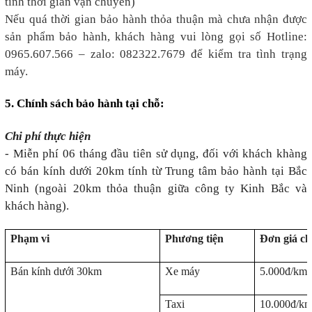
tính thời gian vận chuyển)
Nếu quá thời gian bảo hành thỏa thuận mà chưa nhận được
sản phẩm bảo hành, khách hàng vui lòng gọi số Hotline:
0965.607.566 – zalo: 082322.7679 để kiểm tra tình trạng
máy.
5. Chính sách bảo hành tại chỗ:
Chi phí thực hiện
- Miễn phí 06 tháng đầu tiên sử dụng, đối với khách khàng
có bán kính dưới 20km tính từ Trung tâm bảo hành tại Bắc
Ninh (ngoài 20km thỏa thuận giữa công ty Kinh Bắc và
khách hàng).
Phạm vi
Phương tiện
Đơn giá ch
Bán kính dưới 30km
Xe máy
5.000đ/km
Taxi
10.000đ/k