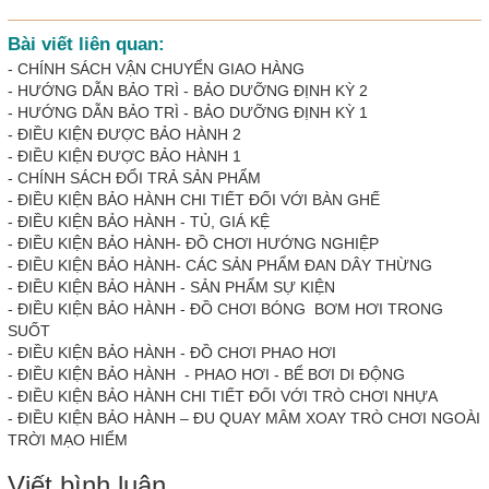
Bài viết liên quan:
-
CHÍNH SÁCH VẬN CHUYỂN GIAO HÀNG
-
HƯỚNG DẪN BẢO TRÌ - BẢO DƯỠNG ĐỊNH KỲ 2
-
HƯỚNG DẪN BẢO TRÌ - BẢO DƯỠNG ĐỊNH KỲ 1
-
ĐIỀU KIỆN ĐƯỢC BẢO HÀNH 2
-
ĐIỀU KIỆN ĐƯỢC BẢO HÀNH 1
-
CHÍNH SÁCH ĐỔI TRẢ SẢN PHẨM
-
ĐIỀU KIỆN BẢO HÀNH CHI TIẾT ĐỐI VỚI BÀN GHẾ
-
ĐIỀU KIỆN BẢO HÀNH - TỦ, GIÁ KỆ
-
ĐIỀU KIỆN BẢO HÀNH- ĐỒ CHƠI HƯỚNG NGHIỆP
-
ĐIỀU KIỆN BẢO HÀNH- CÁC SẢN PHẨM ĐAN DÂY THỪNG
-
ĐIỀU KIỆN BẢO HÀNH - SẢN PHẨM SỰ KIỆN
-
ĐIỀU KIỆN BẢO HÀNH - ĐỒ CHƠI BÓNG BƠM HƠI TRONG
SUỐT
-
ĐIỀU KIỆN BẢO HÀNH - ĐỒ CHƠI PHAO HƠI
-
ĐIỀU KIỆN BẢO HÀNH - PHAO HƠI - BỂ BƠI DI ĐỘNG
-
ĐIỀU KIỆN BẢO HÀNH CHI TIẾT ĐỐI VỚI TRÒ CHƠI NHỰA
-
ĐIỀU KIỆN BẢO HÀNH – ĐU QUAY MÂM XOAY TRÒ CHƠI NGOÀI
TRỜI MẠO HIỂM
Viết bình luận