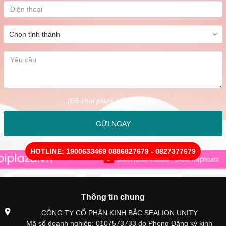
(Đồ chơi plaza Hỗ trợ Ngay )
GỬI NGAY
HOTLINE: 1900633469 0886827679 - 0827377679
Thông tin chung
CÔNG TY CỔ PHẦN KINH BẮC SEALION UNITY
Mã số doanh nghiệp: 0107573733 do Phong Đăng ký kinh