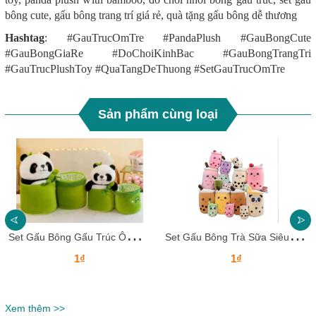
bông cute, gấu bông trang trí giá rẻ, quà tặng gấu bông dễ thương
Hashtag
: #GauTrucOmTre #PandaPlush #GauBongCute
#GauBongGiaRe #DoChoiKinhBac #GauBongTrangTri
#GauTrucPlushToy #QuaTangDeThuong #SetGauTrucOmTre
Sản phẩm cùng loại
S
et Gấu Bông Gấu Trúc Ôm Tre – Mềm Mại, Dễ Thương, Giá Rẻ Siêu Hời
S
et Gấu Bông Trà Sữa Siêu Cưng – Mềm Mại, Đáng Yêu, Trang Trí Cực Đỉnh!
1₫
1₫
Xem thêm >>