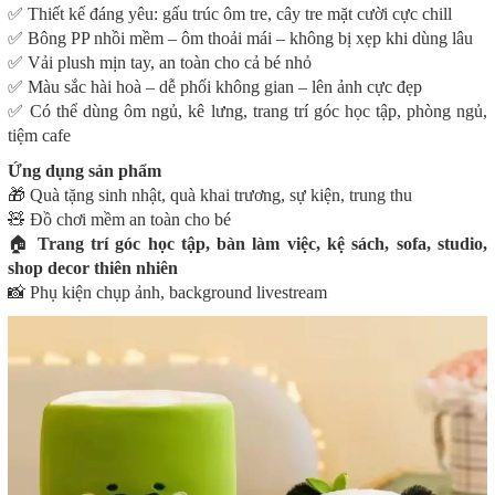
✅ Thiết kế đáng yêu: gấu trúc ôm tre, cây tre mặt cười cực chill
✅ Bông PP nhồi mềm – ôm thoải mái – không bị xẹp khi dùng lâu
✅ Vải plush mịn tay, an toàn cho cả bé nhỏ
✅ Màu sắc hài hoà – dễ phối không gian – lên ảnh cực đẹp
✅ Có thể dùng ôm ngủ, kê lưng, trang trí góc học tập, phòng ngủ,
tiệm cafe
Ứng dụng sản phẩm
🎁 Quà tặng sinh nhật, quà khai trương, sự kiện, trung thu
🧸 Đồ chơi mềm an toàn cho bé
🏠
Trang trí góc học tập, bàn làm việc, kệ sách, sofa, studio,
shop decor thiên nhiên
📸 Phụ kiện chụp ảnh, background livestream