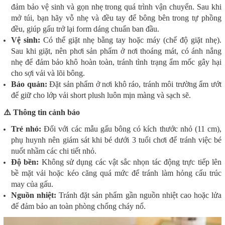
đảm bảo vệ sinh và gọn nhẹ trong quá trình vận chuyển. Sau khi
mở túi, bạn hãy vỗ nhẹ và đều tay để bông bên trong tự phồng
đều, giúp gấu trở lại form dáng chuẩn ban đầu.
Vệ sinh:
Có thể giặt nhẹ bằng tay hoặc máy (chế độ giặt nhẹ).
Sau khi giặt, nên phơi sản phẩm ở nơi thoáng mát, có ánh nắng
nhẹ để đảm bảo khô hoàn toàn, tránh tình trạng ẩm mốc gây hại
cho sợi vải và lõi bông.
Bảo quản:
Đặt sản phẩm ở nơi khô ráo, tránh môi trường ẩm ướt
để giữ cho lớp vải short plush luôn mịn màng và sạch sẽ.
⚠️ Thông tin cảnh báo
Trẻ nhỏ:
Đối với các mẫu gấu bông có kích thước nhỏ (11 cm),
phụ huynh nên giám sát khi bé dưới 3 tuổi chơi để tránh việc bé
nuốt nhầm các chi tiết nhỏ.
Độ bền:
Không sử dụng các vật sắc nhọn tác động trực tiếp lên
bề mặt vải hoặc kéo căng quá mức để tránh làm hỏng cấu trúc
may của gấu.
Nguồn nhiệt:
Tránh đặt sản phẩm gần nguồn nhiệt cao hoặc lửa
để đảm bảo an toàn phòng chống cháy nổ.