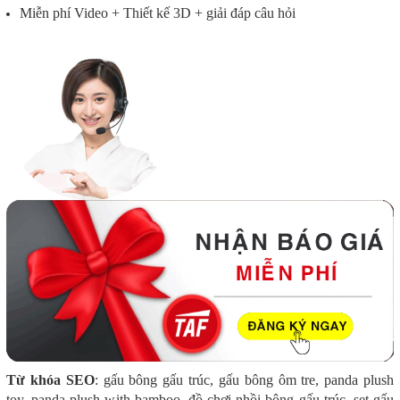
Miễn phí Video + Thiết kế 3D + giải đáp câu hỏi
Từ khóa SEO
: gấu bông gấu trúc, gấu bông ôm tre, panda plush
toy, panda plush with bamboo, đồ chơi nhồi bông gấu trúc, set gấu