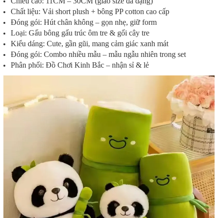
Chiều cao: 11CM – 30CM (giao size đa dạng)
Chất liệu: Vải short plush + bông PP cotton cao cấp
Đóng gói: Hút chân không – gọn nhẹ, giữ form
Loại: Gấu bông gấu trúc ôm tre & gối cây tre
Kiểu dáng: Cute, gần gũi, mang cảm giác xanh mát
Đóng gói: Combo nhiều mẫu – mẫu ngẫu nhiên trong set
Phân phối: Đồ Chơi Kinh Bắc – nhận sỉ & lẻ