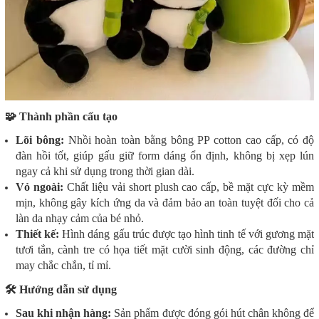
🧩 Thành phần cấu tạo
Lõi bông:
Nhồi hoàn toàn bằng bông PP cotton cao cấp, có độ
đàn hồi tốt, giúp gấu giữ form dáng ổn định, không bị xẹp lún
ngay cả khi sử dụng trong thời gian dài.
Vỏ ngoài:
Chất liệu vải short plush cao cấp, bề mặt cực kỳ mềm
mịn, không gây kích ứng da và đảm bảo an toàn tuyệt đối cho cả
làn da nhạy cảm của bé nhỏ.
Thiết kế:
Hình dáng gấu trúc được tạo hình tinh tế với gương mặt
tươi tắn, cành tre có họa tiết mặt cười sinh động, các đường chỉ
may chắc chắn, tỉ mỉ.
🛠️ Hướng dẫn sử dụng
Sau khi nhận hàng:
Sản phẩm được đóng gói hút chân không để