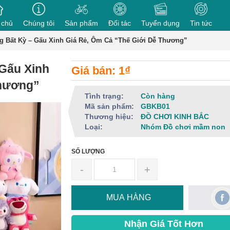
 chủ
Chúng tôi
Sản phẩm
Đối tác
Tuyển dụng
Tin tức
 Bất Kỳ – Gấu Xinh Giá Rẻ, Ôm Cả “Thế Giới Dễ Thương”
Gấu Xinh
Giá bán: 1₫
Thương”
Tình trạng:
Còn hàng
Mã sản phẩm:
GBKB01
Thương hiệu:
ĐỒ CHƠI KINH BẮC
Loại:
Nhóm Đồ chơi mầm non
SỐ LƯỢNG
-
+
MUA HÀNG
Nhận Giá Tốt Hơn