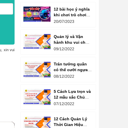
12 bài học ý nghĩa
khi chơi trò chơi
máy game đua xe
20/07/2023
moto đôi
Quản lý và Vận
hành khu vui chơi
giải trí -
09/12/2022
, xin vui
Management and
Operation of
Trán tướng quân
amusement parks
có thể cưỡi ngựa,
Bụng tể tướng có
08/12/2022
thể chèo thuyền
Cổ ngữ 1000 Năm.
5 Cách Lựa trọn và
12 mầu sắc Chủ
đạo Tương sinh
07/12/2022
Kiến tạo không
gian khởi sinh
12 Cách Quản Lý
năng lượng
Thời Gian Hiệu