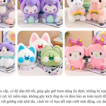
cấp, có độ đàn hồi tốt, giúp gấu giữ form dáng ổn định, không bị xẹp 
mặt cực kỳ mềm mịn, không gây kích ứng da và đảm bảo an toàn tuyệt đố
 với gương mặt tươi tắn, cành tre có họa tiết mặt cười sinh động, các đ