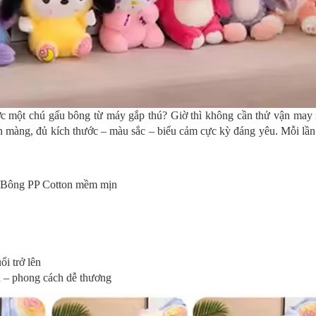
c một chú gấu bông từ máy gắp thú? Giờ thì không cần thử vận may
 mịn màng, đủ kích thước – màu sắc – biểu cảm cực kỳ đáng yêu. Mỗi l
 + Bông PP Cotton mềm mịn
ổi trở lên
n – phong cách dễ thương