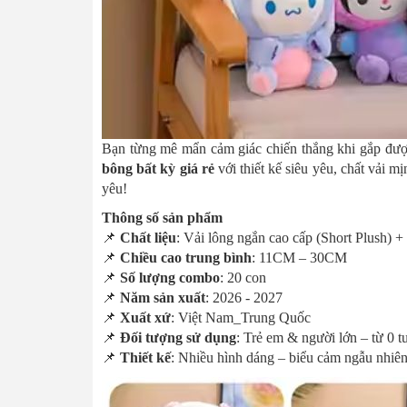
Bạn từng mê mẩn cảm giác chiến thắng khi gắp đượ
bông bất kỳ giá rẻ
với thiết kế siêu yêu, chất vải
yêu!
Thông số sản phẩm
📌
Chất liệu
: Vải lông ngắn cao cấp (Short Plush)
📌
Chiều cao trung bình
: 11CM – 30CM
📌
Số lượng combo
: 20 con
📌
Năm sản xuất
: 2026 - 2027
📌
Xuất xứ
: Việt Nam_Trung Quốc
📌
Đối tượng sử dụng
: Trẻ em & người lớn – từ 0 tu
📌
Thiết kế
: Nhiều hình dáng – biểu cảm ngẫu nhiê