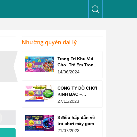
Nhường quyền đại lý
Trang Trí Khu Vui
Chơi Trẻ Em Trong
Nhà Như Thế Nào
14/06/2024
Để Thu Hút Trẻ?
CÔNG TY ĐỒ CHƠI
KINH BẮC –
CHỨNG CHỈ ISO
27/11/2023
9001:2015
8 điều hấp dẫn về
trò chơi máy game
bắn súng
21/07/2023