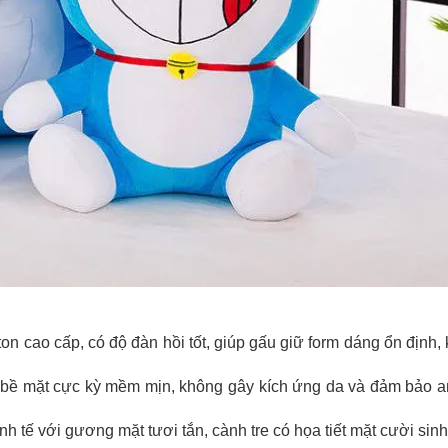
 cao cấp, có độ đàn hồi tốt, giúp gấu giữ form dáng ổn định, 
, bề mặt cực kỳ mềm mịn, không gây kích ứng da và đảm bảo an
nh tế với gương mặt tươi tắn, cành tre có họa tiết mặt cười sin