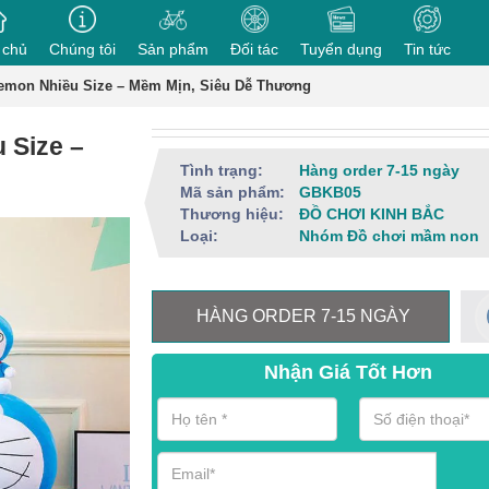
 chủ
Chúng tôi
Sản phẩm
Đối tác
Tuyển dụng
Tin tức
emon Nhiều Size – Mềm Mịn, Siêu Dễ Thương
 Size –
Tình trạng:
Hàng order 7-15 ngày
Mã sản phẩm:
GBKB05
Thương hiệu:
ĐỒ CHƠI KINH BẮC
Loại:
Nhóm Đồ chơi mầm non
HÀNG ORDER 7-15 NGÀY
Nhận Giá Tốt Hơn