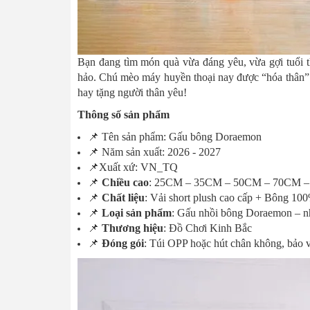
Bạn đang tìm món quà vừa đáng yêu, vừa gợi tuổi 
hảo. Chú mèo máy huyền thoại nay được “hóa thân” t
hay tặng người thân yêu!
Thông số sản phẩm
📌 Tên sản phẩm: Gấu bông Doraemon
📌 Năm sản xuất: 2026 - 2027
📌Xuất xứ: VN_TQ
📌
Chiều cao
: 25CM – 35CM – 50CM – 70CM 
📌
Chất liệu
: Vải short plush cao cấp + Bông 10
📌
Loại sản phẩm
: Gấu nhồi bông Doraemon – n
📌
Thương hiệu
: Đồ Chơi Kinh Bắc
📌
Đóng gói
: Túi OPP hoặc hút chân không, bảo v