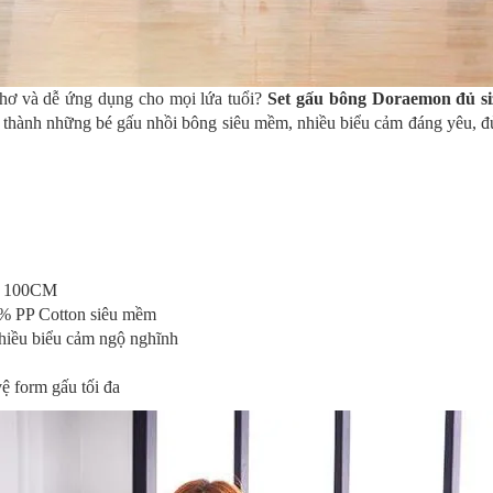
thơ và dễ ứng dụng cho mọi lứa tuổi?
Set gấu bông Doraemon đủ si
hành những bé gấu nhồi bông siêu mềm, nhiều biểu cảm đáng yêu, đủ k
– 100CM
0% PP Cotton siêu mềm
hiều biểu cảm ngộ nghĩnh
ệ form gấu tối đa