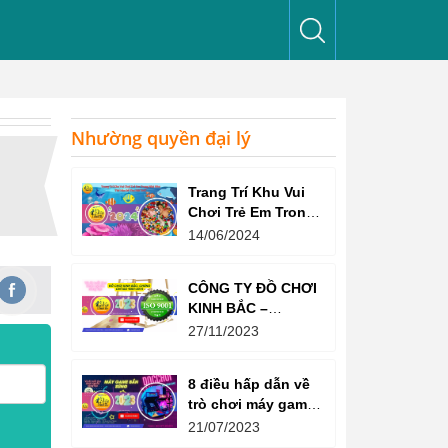
Nhường quyền đại lý
Trang Trí Khu Vui
Chơi Trẻ Em Trong
Nhà Như Thế Nào
14/06/2024
Để Thu Hút Trẻ?
CÔNG TY ĐỒ CHƠI
KINH BẮC –
CHỨNG CHỈ ISO
27/11/2023
9001:2015
8 điều hấp dẫn về
trò chơi máy game
bắn súng
21/07/2023