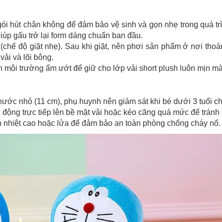
 hút chân không để đảm bảo vệ sinh và gọn nhẹ trong quá trì
iúp gấu trở lại form dáng chuẩn ban đầu.
(chế độ giặt nhẹ). Sau khi giặt, nên phơi sản phẩm ở nơi th
vải và lõi bông.
h môi trường ẩm ướt để giữ cho lớp vải short plush luôn mịn m
ước nhỏ (11 cm), phụ huynh nên giám sát khi bé dưới 3 tuổi chơ
động trực tiếp lên bề mặt vải hoặc kéo căng quá mức để tránh
 nhiệt cao hoặc lửa để đảm bảo an toàn phòng chống cháy nổ.