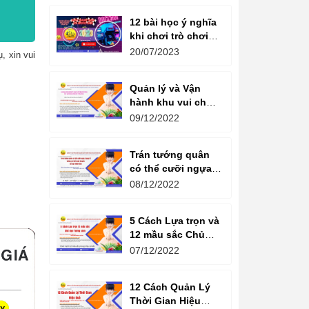
12 bài học ý nghĩa
khi chơi trò chơi
máy game đua xe
20/07/2023
, xin vui
moto đôi
Quản lý và Vận
hành khu vui chơi
giải trí -
09/12/2022
Management and
Operation of
Trán tướng quân
amusement parks
có thể cưỡi ngựa,
Bụng tể tướng có
08/12/2022
thể chèo thuyền
Cổ ngữ 1000 Năm.
5 Cách Lựa trọn và
12 mầu sắc Chủ
đạo Tương sinh
07/12/2022
Kiến tạo không
gian khởi sinh
12 Cách Quản Lý
năng lượng
Thời Gian Hiệu