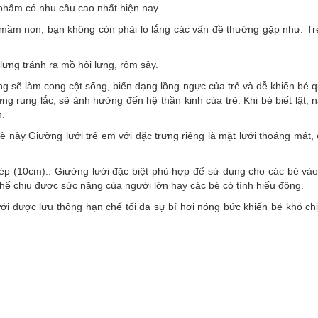
 phẩm có nhu cầu cao nhất hiện nay.
ầm non, bạn không còn phải lo lắng các vấn đề thường gặp như: Trẻ
ưng tránh ra mồ hôi lưng, rôm sảy.
sẽ làm cong cột sống, biến dạng lồng ngực của trẻ và dễ khiến bé que
ng rung lắc, sẽ ảnh hưởng đến hệ thần kinh của trẻ. Khi bé biết lật
n.
hè này Giường lưới trẻ em với đặc trưng riêng là mặt lưới thoáng mát
p (10cm).. Giường lưới đặc biệt phù hợp để sử dụng cho các bé vào
thể chịu được sức nặng của người lớn hay các bé có tính hiếu động.
ới được lưu thông hạn chế tối đa sự bí hơi nóng bức khiến bé khó ch