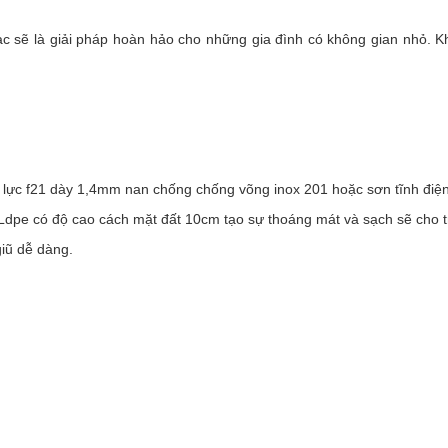
ac sẽ là giải pháp hoàn hảo cho những gia đình có không gian nhỏ. 
lực f21 dày 1,4mm nan chống chống võng inox 201 hoặc sơn tĩnh điệ
dpe có độ cao cách mặt đất 10cm tạo sự thoáng mát và sạch sẽ cho 
giũ dễ dàng.