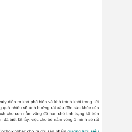
y diễn ra khá phổ biến và khó tránh khỏi trong tiết
ưng quá nhiều sẽ ảnh hưởng rất xấu đến sức khỏe của
cách cho con nằm võng để hạn chế tình trạng kể trên
đã biết lật lẫy, việc cho bé nằm võng 1 mình sẽ rất
 Dochoikinhbac cho ra đời sản phẩm
giường lưới
siêu