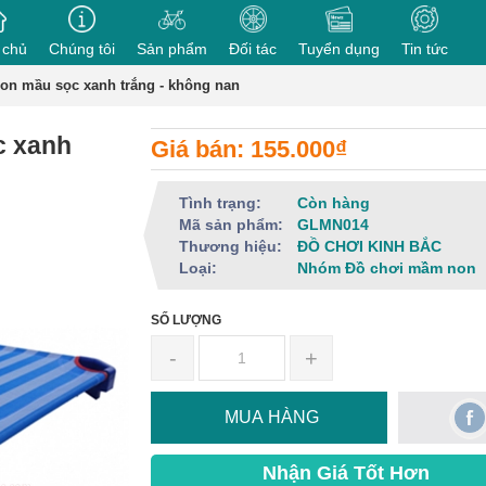
 chủ
Chúng tôi
Sản phẩm
Đối tác
Tuyển dụng
Tin tức
n mầu sọc xanh trắng - không nan
c xanh
Giá bán: 155.000₫
Tình trạng:
Còn hàng
Mã sản phẩm:
GLMN014
Thương hiệu:
ĐỒ CHƠI KINH BẮC
Loại:
Nhóm Đồ chơi mầm non
SỐ LƯỢNG
-
+
MUA HÀNG
Nhận Giá Tốt Hơn