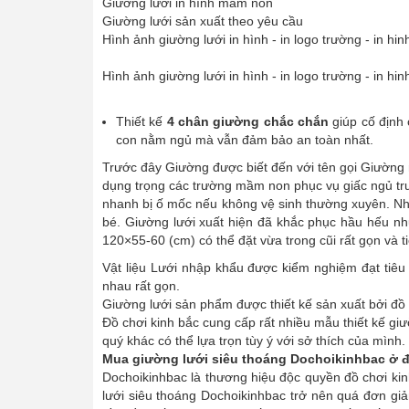
Giường lưới in hình mầm non
Giường lưới sản xuất theo yêu cầu
Hình ảnh giường lưới in hình - in logo trường - in hin
Hình ảnh giường lưới in hình - in logo trường - in hin
Thiết kế
4 chân giường chắc chắn
giúp cố định 
con nằm ngủ mà vẫn đảm bảo an toàn nhất.
Trước đây Giường được biết đến với tên gọi Giườn
dụng trọng các trường mầm non phục vụ giấc ngủ
nhanh bị ố mốc nếu không vệ sinh thường xuyên. Nh
bé. Giường lưới xuất hiện đã khắc phục hầu hếu n
120×55-60 (cm) có thể đặt vừa trong cũi rất gọn và ti
Vật liệu Lưới nhập khẩu được kiểm nghiệm đạt tiêu 
nhau rất gọn.
Giường lưới sản phẩm được thiết kế sản xuất bởi đồ 
Đồ chơi kinh bắc cung cấp rất nhiều mẫu thiết kế gi
quý khác có thể lựa trọn tùy ý với sở thích của mình.
Mua giường lưới siêu thoáng Dochoikinhbac ở 
Dochoikinhbac là thương hiệu độc quyền đồ chơi kin
lưới siêu thoáng Dochoikinhbac trở nên quá đơn giản