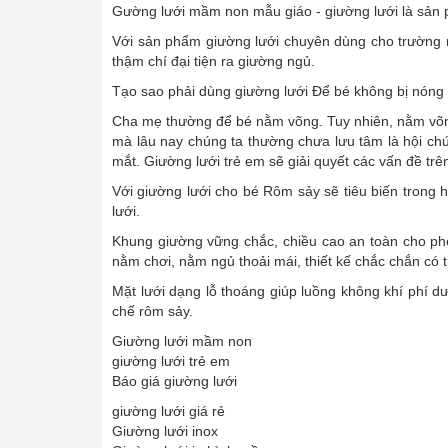
Gường lưới mầm non mẫu giáo - giường lưới là sản
Với sản phẩm giường lưới chuyên dùng cho trường m
thậm chí đại tiện ra giường ngủ.
Tạo sao phải dùng giường lưới Để bé không bị nóng l
Cha mẹ thường để bé nằm võng. Tuy nhiên, nằm võng 
mà lâu nay chúng ta thường chưa lưu tâm là hội chứ
mắt. Giường lưới trẻ em sẽ giải quyết các vấn đề trê
Với giường lưới cho bé Rôm sảy sẽ tiêu biến trong 
lưới.
Khung giường vững chắc, chiều cao an toàn cho phé
nằm chơi, nằm ngủ thoải mái, thiết kế chắc chắn có 
Mặt lưới dạng lỗ thoáng giúp luồng không khí phí dư
chế rôm sảy.
Giường lưới mầm non
giường lưới trẻ em
Báo giá giường lưới
giường lưới giá rẻ
Giường lưới inox