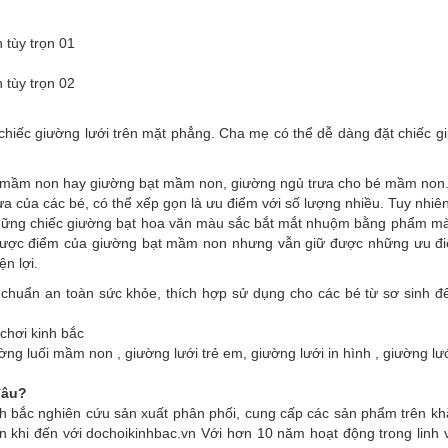
h tùy trọn 01
h tùy trọn 02
chiếc giường lưới trên mặt phẳng. Cha mẹ có thể dễ dàng đặt chiếc g
g mầm non hay giường bạt mầm non, giường ngủ trưa cho bé mầm non.
 trưa của các bé, có thể xếp gọn là ưu điểm với số lượng nhiều. Tuy nh
ững chiếc giường bạt hoa văn màu sắc bắt mắt nhuộm bằng phẩm màu c
hược điểm của giường bạt mầm non nhưng vẫn giữ được những ưu điể
ện lợi.
chuẩn an toàn sức khỏe, thích hợp sử dụng cho các bé từ sơ sinh đế
chơi kinh bắc
ường luối mầm non , giường lưới trẻ em, giường lưới in hình , giường l
đâu?
h bắc nghiên cứu sản xuất phân phối, cung cấp các sản phẩm trên khắ
 khi đến với dochoikinhbac.vn Với hơn 10 năm hoạt động trong linh vự