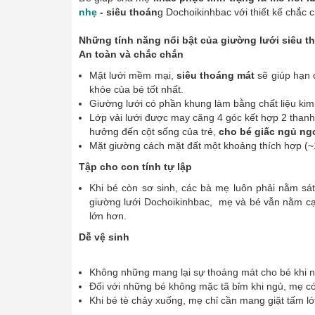
nhẹ
- siêu thoán
g Dochoikinhbac với thiết kế chắc
Những tính năng nổi bật của giường lưới siêu 
An toàn và chắc chắn
Mặt lưới mềm mại,
siêu thoáng mát
sẽ giúp hạn 
khỏe của bé tốt nhất.
Giường lưới có phần khung làm bằng chất liệu kim 
Lớp vải lưới được may căng 4 góc kết hợp 2 thanh
hưởng đến cột sống của trẻ,
cho bé giấc ngủ ng
Mặt giường cách mặt đất một khoảng thích hợp (~
Tập cho con tính tự lập
Khi bé còn sơ sinh, các bà mẹ luôn phải nằm sát 
giường lưới Dochoikinhbac, mẹ và bé vẫn nằm cạ
lớn hơn.
Dễ vệ sinh
Không những mang lại sự thoáng mát cho bé khi n
Đối với những bé không mặc tã bỉm khi ngủ, mẹ có
Khi bé tè chảy xuống, mẹ chỉ cần mang giặt tấm ló