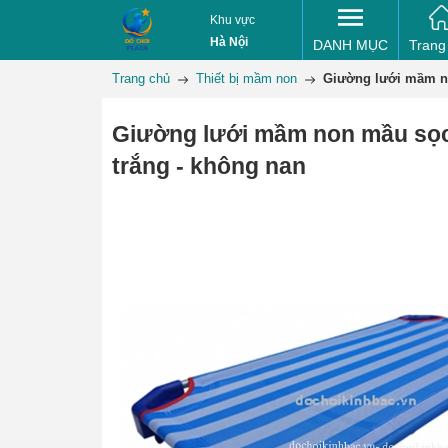
Khu vực
Hà Nội
DANH MỤC
Trang
Trang chủ
Thiết bị mầm non
Giường lưới mầm no
Giường lưới mầm non mầu sọ
trắng - không nan