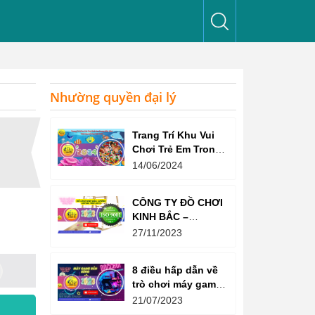
Nhường quyền đại lý
Trang Trí Khu Vui
Chơi Trẻ Em Trong
Nhà Như Thế Nào
14/06/2024
Để Thu Hút Trẻ?
CÔNG TY ĐỒ CHƠI
KINH BẮC –
CHỨNG CHỈ ISO
27/11/2023
9001:2015
8 điều hấp dẫn về
trò chơi máy game
bắn súng
21/07/2023