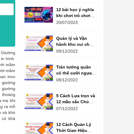
12 bài học ý nghĩa
khi chơi trò chơi
máy game đua xe
20/07/2023
moto đôi
Quản lý và Vận
hành khu vui chơi
giải trí -
09/12/2022
g Giường
Management and
 in hình
Operation of
lưới mầm
Trán tướng quân
amusement parks
lưới mầm
có thể cưỡi ngựa,
an inox
Bụng tể tướng có
08/12/2022
n giường
thể chèo thuyền
o giường
Cổ ngữ 1000 Năm.
 thoáng
5 Cách Lựa trọn và
a mẹ khi
12 mầu sắc Chủ
ng ra mồ
đạo Tương sinh
07/12/2022
n và khó
Kiến tạo không
n có khá
gian khởi sinh
12 Cách Quản Lý
năng lượng
Thời Gian Hiệu