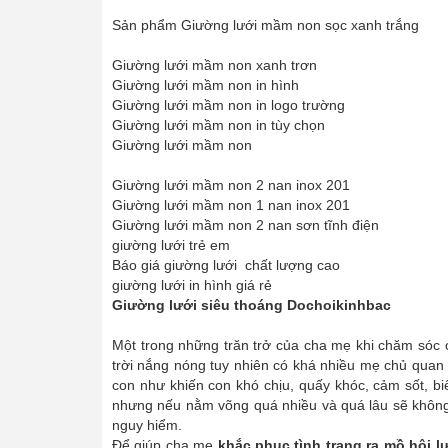
Sản phẩm Giường lưới mầm non sọc xanh trắng
Giường lưới mầm non xanh trơn
Giường lưới mầm non in hình
Giường lưới mầm non in logo trường
Giường lưới mầm non in tùy chọn
Giường lưới mầm non
Giường lưới mầm non 2 nan inox 201
Giường lưới mầm non 1 nan inox 201
Giường lưới mầm non 2 nan sơn tĩnh điện
giường lưới trẻ em
Báo giá giường lưới chất lượng cao
giường lưới in hình giá rẻ
Giường lưới siêu thoáng Dochoikinhbac
Một trong những trăn trở của cha mẹ khi chăm sóc c
trời nắng nóng tuy nhiên có khá nhiều mẹ chủ quan 
con như khiến con khó chịu, quấy khóc, cảm sốt, bi
nhưng nếu nằm võng quá nhiều và quá lâu sẽ không t
nguy hiểm.
Để giúp cha mẹ
khắc phục tình trạng ra mồ hôi l