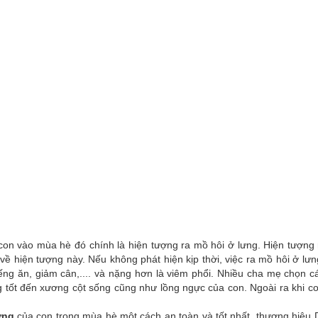
on vào mùa hè đó chính là hiện tượng ra mồ hôi ở lưng. Hiện tượng nà
về hiện tượng này. Nếu không phát hiện kịp thời, việc ra mồ hôi ở l
ếng ăn, giảm cân,.... và nặng hơn là viêm phổi. Nhiều cha mẹ chọn 
ốt đến xương cột sống cũng như lồng ngực của con. Ngoài ra khi con 
ưng
của con trong mùa hè một cách an toàn và tốt nhất, thương hiệu