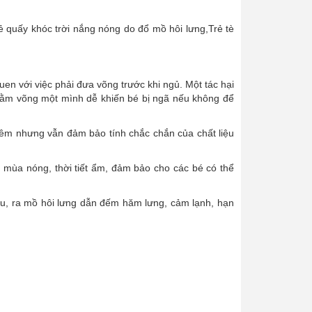
 quấy khóc trời nắng nóng do đổ mồ hôi lưng,Trẻ tè
n với việc phải đưa võng trước khi ngủ. Một tác hại
, nằm võng một mình dễ khiến bé bị ngã nếu không để
, êm nhưng vẫn đảm bảo tính chắc chắn của chất liệu
 mùa nóng, thời tiết ẩm, đảm bảo cho các bé có thể
ịu, ra mồ hôi lưng dẫn đếm hăm lưng, cảm lạnh, hạn