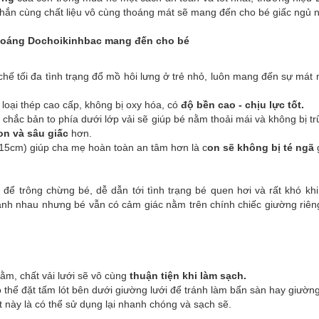
 chắn cùng chất liệu vô cùng thoáng mát sẽ mang đến cho bé giấc ngủ
thoáng Dochoikinhbac mang đến cho bé
chế tối đa tình trạng đổ mồ hôi lưng ở trẻ nhỏ, luôn mang đến sự mát
loại thép cao cấp, không bị oxy hóa, có
độ bền cao - chịu lực tốt.
 chắc bản to phía dưới lớp vải sẽ giúp bé nằm thoải mái và không bị
on và sâu giấc
hơn.
15cm) giúp cha mẹ hoàn toàn an tâm hơn là c
on sẽ không bị té ngã
để trông chừng bé, dễ dẫn tới tình trạng bé quen hơi và rất khó khi 
nh nhau nhưng bé vẫn có cảm giác nằm trên chính chiếc giường riê
ằm, chất vải lưới sẽ vô cùng
thuận tiện khi làm sạch.
 thể đặt tấm lót bên dưới giường lưới để tránh làm bẩn sàn hay giường
t này là có thể sử dụng lại nhanh chóng và sạch sẽ.