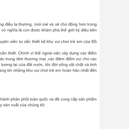
ững điều lạ thường, mới mẻ và sẽ chủ động hơn trong
g có nghĩa là con được khám phá thế giới kỳ diệu bên
yên viên tư vấn thiết kế khu vui chơi trẻ em của Đồ
t cần thiết. Chính vì thế ngoài việc xây dựng các điểm
i các trung tâm thương mại ,các điệm điểm vui cho các
ơng lại của đất nước, khi đời sống vật chất và tinh
ang tới những khu vui chơi trẻ em hoàn hảo nhất đến
 nhánh phân phối toàn quốc và đã cung cấp sản phẩm
 sản xuất của chúng tôi.