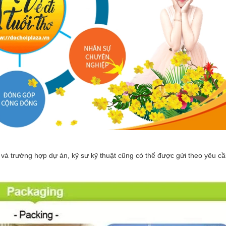
 trường hợp dự án, kỹ sư kỹ thuật cũng có thể được gửi theo yêu cầ