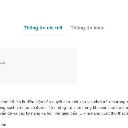
Thông tin chi tiết
Thông tin khác
iết.
chơi bổ ích là điều kiện tiên quyết cho một khu vui chơi trẻ em trong 
g sách vở nào có được. Từ những trò chơi trong khu vui chơi trẻ em
ết vấn đề và các kỹ năng xã hội như giao tiếp…. khả năng vượt thử thách
hoàn