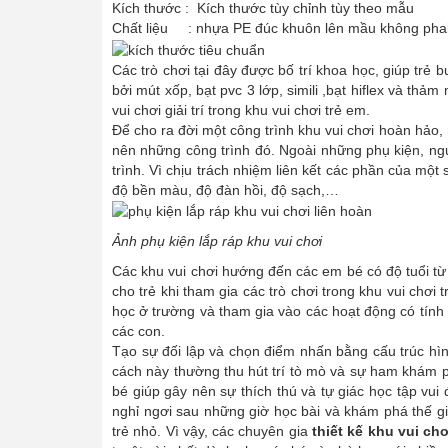
Kích thước : Kích thước tùy chỉnh tùy theo mẫu
Chất liệu : nhựa PE đúc khuôn lên mầu không pha
Các trò chơi tại đây được bố trí khoa học, giúp trẻ 
bởi mút xốp, bạt pvc 3 lớp, simili ,bạt hiflex và th
vui chơi giải trí trong khu vui chơi trẻ em.
Để cho ra đời một công trình khu vui chơi hoàn hảo, n
nên những công trình đó. Ngoài những phụ kiện, ngu
trình. Vì chịu trách nhiệm liên kết các phần của mộ
độ bền màu, độ đàn hồi, độ sạch,…
Ảnh phụ kiện lắp ráp khu vui chơi
Các khu vui chơi hướng đến các em bé có độ tuổi từ 
cho trẻ khi tham gia các trò chơi trong khu vui chơi
học ở trường và tham gia vào các hoạt động có tính
các con.
Tạo sự đối lập và chọn điểm nhấn bằng cấu trúc hìn
cách này thường thu hút trí tò mò và sự ham khám p
bé giúp gây nên sự thích thú và tự giác học tập vu
nghỉ ngơi sau những giờ học bài và khám phá thế giớ
trẻ nhỏ. Vì vậy, các chuyên gia
thiết kế khu vui chơ