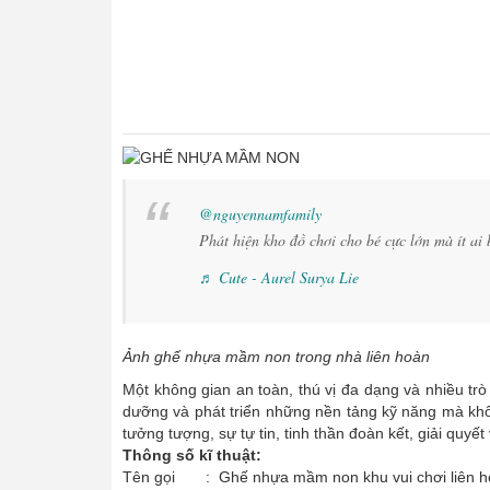
@nguyennamfamily
Phát hiện kho đồ chơi cho bé cực lớn mà ít ai b
♬ Cute - Aurel Surya Lie
Ảnh ghế nhựa mầm non trong nhà liên hoàn
Một không gian an toàn, thú vị đa dạng và nhiều trò 
dưỡng và phát triển những nền tảng kỹ năng mà khôn
tưởng tượng, sự tự tin, tinh thần đoàn kết, giải quy
Thông số kĩ thuật:
Tên gọi : Ghế nhựa mầm non khu vui chơi liên 