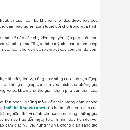
thuật, trí tuệ. Toàn bộ khu vui chơi đều được bao bọc
 bé, đảm bảo sự an toàn tuyệt đối cho trong quá trình
còn phải kể đến các phụ kiện, nguyên liệu góp phần tạo
c làm rất công phu để tạo thẩm mỹ cho sản phẩm công
 các loại phụ kiện cần xem xét các tiêu chí: độ bền,
 học tập đầy thú vị, cũng như nâng cao tính vận động
i chơi không chỉ giúp các con yêu thích sau những giờ
ượng và óc khám phá thế giới, khám phá bản thân của
 chơi liên hoàn. Những mẫu kiến trúc mang đậm phong
ng
thiết kế khu vui chơi
liên hoàn mầm non cho các
trải nghiệm thú vị dành cho các con trong những giờ
tạo nên sự hấp dẫn ngay từ ánh nhìn đầu tiên đối với
ạo cảm giác vui vẻ, hứng thú và không gian sáng tạo