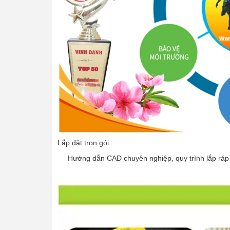
Lắp đặt trọn gói :
Hướng dẫn CAD chuyên nghiệp, quy trình lắp ráp và