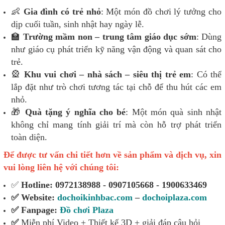
👶
Gia đình có trẻ nhỏ
: Một món đồ chơi lý tưởng cho
dịp cuối tuần, sinh nhật hay ngày lễ.
🏫
Trường mầm non – trung tâm giáo dục sớm
: Dùng
như giáo cụ phát triển kỹ năng vận động và quan sát cho
trẻ.
🎡
Khu vui chơi – nhà sách – siêu thị trẻ em
: Có thể
lắp đặt như trò chơi tương tác tại chỗ để thu hút các em
nhỏ.
🎁
Quà tặng ý nghĩa cho bé
: Một món quà sinh nhật
không chỉ mang tính giải trí mà còn hỗ trợ phát triển
toàn diện.
Để được tư vấn chi tiết hơn về sản phẩm và dịch vụ, xin
vui lòng liên hệ với chúng tôi:
✅
Hotline: 0972138988 - 0907105668 - 1900633469
✅ Website:
dochoikinhbac.com
–
dochoiplaza.com
✅ Fanpage:
Đồ chơi Plaza
✅
Miễn phí Video + Thiết kế 3D + giải đáp câu hỏi