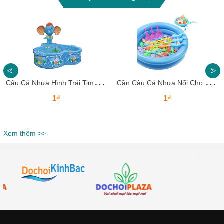
C
âu Cá Nhựa Hình Trái Tim Và Voi Biển CNCCKB20 – Vui Học Cùng Bé Yêu Mỗi Ngày!
C
ần Câu Cá Nhựa Nổi Cho Trẻ CNCCKB19 Dochoikinhbac Giải trí siêu hấp dẫn
1₫
1₫
Xem thêm >>