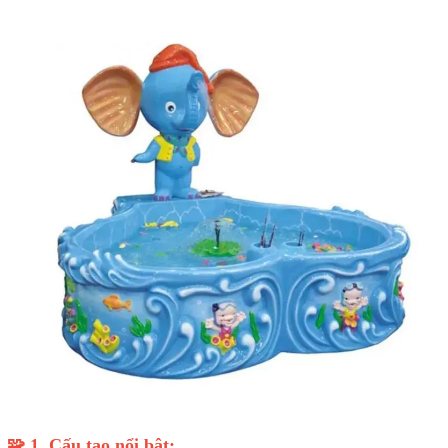
🧩 1. Cấu tạo nổi bật: