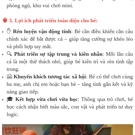
phòng ngủ, khu vui chơi mini.
🧠 3. Lợi ích phát triển toàn diện cho bé:
✋
Rèn luyện vận động tinh
: Bé cần điều khiển cần câu
chính xác để bắt được cá – giúp tăng cường sự khéo léo
và phối hợp tay mắt.
🔍
Phát triển sự tập trung và kiên nhẫn
: Mỗi lần câu
cá là một thử thách nhỏ, giúp bé kiên trì và rèn tính tập
trung.
🤗
Khuyến khích tương tác xã hội
: Bé có thể chơi cùng
ba mẹ, anh chị em hoặc bạn bè – tăng tình gắn kết và kỹ
năng giao tiếp.
🎓
Kết hợp vừa chơi vừa học
: Thông qua trò chơi, bé
học cách nhận biết màu sắc, con vật và phát triển tư duy
logic.