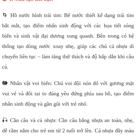
🌀 Hồ nước hình trái tim:
Bể nước thiết kế dạng trái tim
bắt mắt, tạo điểm nhấn sinh động với các họa tiết sóng
biển và sinh vật đại dương xung quanh. Bên trong có hệ
thống tạo dòng nước xoay nhẹ, giúp các chú cá nhựa di
chuyển liên tục – làm tăng thử thách và độ hấp dẫn khi câu
cá.
🐘 Nhân vật voi biển:
Chú voi đội nón đỏ với gương mặt
vui vẻ và đôi tai to đáng yêu đứng phía sau hồ, tạo điểm
nhấn sinh động và gần gũi với trẻ nhỏ.
🎣 Cần câu và cá nhựa:
Cần câu bằng nhựa an toàn, nhẹ,
dễ cầm nắm cho trẻ em từ 2 tuổi trở lên.
Cá nhựa đầy màu