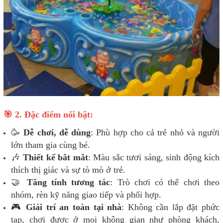
🎯 2. Đặc điểm nổi bật:
🥳
Dễ chơi, dễ dùng
: Phù hợp cho cả trẻ nhỏ và người
lớn tham gia cùng bé.
🎶
Thiết kế bắt mắt
: Màu sắc tươi sáng, sinh động kích
thích thị giác và sự tò mò ở trẻ.
🤝
Tăng tính tương tác
: Trò chơi có thể chơi theo
nhóm, rèn kỹ năng giao tiếp và phối hợp.
🎮
Giải trí an toàn tại nhà
: Không cần lắp đặt phức
tạp, chơi được ở mọi không gian như phòng khách,