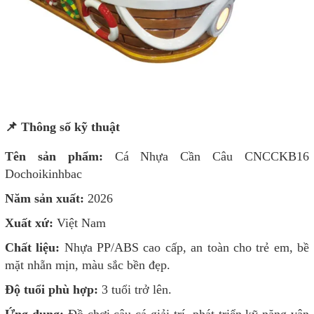
📌 Thông số kỹ thuật
Tên sản phẩm:
Cá Nhựa Cần Câu CNCCKB16
Dochoikinhbac
Năm sản xuất:
2026
Xuất xứ:
Việt Nam
Chất liệu:
Nhựa PP/ABS cao cấp, an toàn cho trẻ em, bề
mặt nhẵn mịn, màu sắc bền đẹp.
Độ tuổi phù hợp:
3 tuổi trở lên.
Ứng dụng:
Đồ chơi câu cá giải trí, phát triển kỹ năng vận