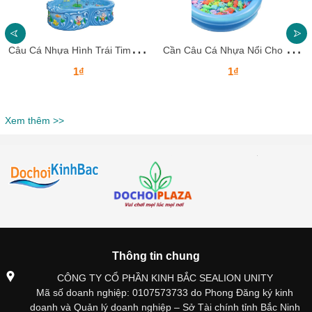
C
âu Cá Nhựa Hình Trái Tim Và Voi Biển CNCCKB20 – Vui Học Cùng Bé Yêu Mỗi Ngày!
C
ần Câu Cá Nhựa Nổi Cho Trẻ CNCCKB19 Dochoikinhbac Giải trí siêu hấp dẫn
1₫
1₫
Xem thêm >>
Thông tin chung
CÔNG TY CỔ PHẦN KINH BẮC SEALION UNITY
Mã số doanh nghiệp: 0107573733 do Phong Đăng ký kinh
doanh và Quản lý doanh nghiệp – Sở Tài chính tỉnh Bắc Ninh