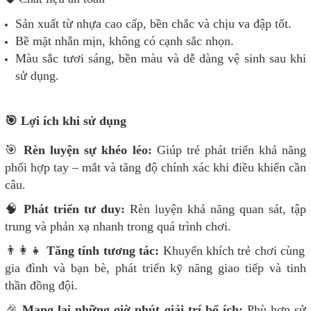
Sản xuất từ nhựa cao cấp, bền chắc và chịu va đập tốt.
Bề mặt nhẵn mịn, không có cạnh sắc nhọn.
Màu sắc tươi sáng, bền màu và dễ dàng vệ sinh sau khi
sử dụng.
🎯 Lợi ích khi sử dụng
🎯
Rèn luyện sự khéo léo:
Giúp trẻ phát triển khả năng
phối hợp tay – mắt và tăng độ chính xác khi điều khiển cần
câu.
🧠
Phát triển tư duy:
Rèn luyện khả năng quan sát, tập
trung và phản xạ nhanh trong quá trình chơi.
👨‍👩‍👧
Tăng tính tương tác:
Khuyến khích trẻ chơi cùng
gia đình và bạn bè, phát triển kỹ năng giao tiếp và tinh
thần đồng đội.
🎉
Mang lại những giờ phút giải trí bổ ích:
Phù hợp sử