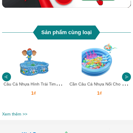
Sản phẩm cùng loại
C
âu Cá Nhựa Hình Trái Tim Và Voi Biển CNCCKB20 – Vui Học Cùng Bé Yêu Mỗi Ngày!
C
ần Câu Cá Nhựa Nổi Cho Trẻ CNCCKB19 Dochoikinhbac Giải trí siêu hấp dẫn
1₫
1₫
Xem thêm >>