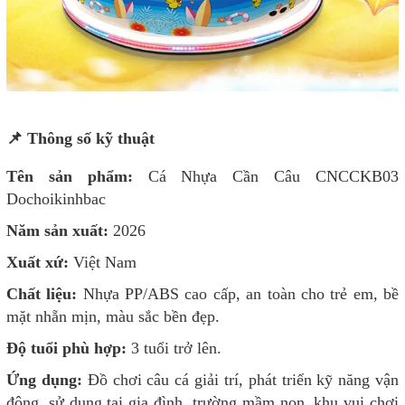
📌 Thông số kỹ thuật
Tên sản phẩm:
Cá Nhựa Cần Câu CNCCKB03
Dochoikinhbac
Năm sản xuất:
2026
Xuất xứ:
Việt Nam
Chất liệu:
Nhựa PP/ABS cao cấp, an toàn cho trẻ em, bề
mặt nhẵn mịn, màu sắc bền đẹp.
Độ tuổi phù hợp:
3 tuổi trở lên.
Ứng dụng:
Đồ chơi câu cá giải trí, phát triển kỹ năng vận
động, sử dụng tại gia đình, trường mầm non, khu vui chơi