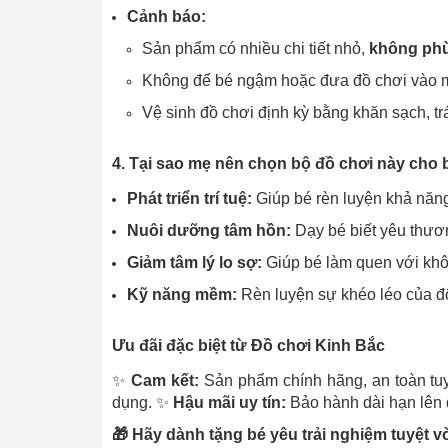
Cảnh báo:
Sản phẩm có nhiều chi tiết nhỏ,
không phù
Không để bé ngậm hoặc đưa đồ chơi vào 
Vệ sinh đồ chơi định kỳ bằng khăn sạch, trá
4. Tại sao mẹ nên chọn bộ đồ chơi này cho 
Phát triển trí tuệ:
Giúp bé rèn luyện khả năng 
Nuôi dưỡng tâm hồn:
Dạy bé biết yêu thươn
Giảm tâm lý lo sợ:
Giúp bé làm quen với khôn
Kỹ năng mềm:
Rèn luyện sự khéo léo của đôi
Ưu đãi đặc biệt từ Đồ chơi Kinh Bắc
✨
Cam kết:
Sản phẩm chính hãng, an toàn tuy
dụng. ✨
Hậu mãi uy tín:
Bảo hành dài hạn lên 
🎁 Hãy dành tặng bé yêu trải nghiệm tuyệt 