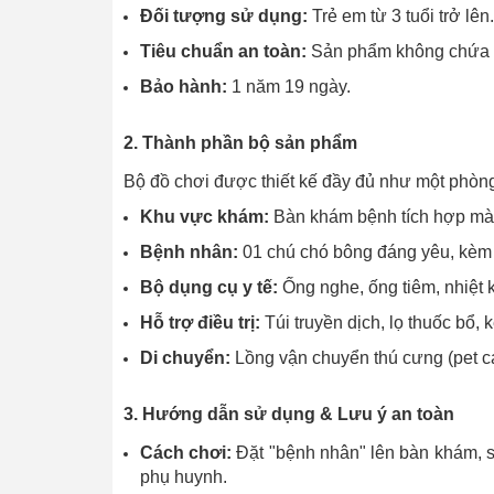
Đối tượng sử dụng:
Trẻ em từ 3 tuổi trở lên.
Tiêu chuẩn an toàn:
Sản phẩm không chứa B
Bảo hành:
1 năm 19 ngày.
2. Thành phần bộ sản phẩm
Bộ đồ chơi được thiết kế đầy đủ như một phòn
Khu vực khám:
Bàn khám bệnh tích hợp màn 
Bệnh nhân:
01 chú chó bông đáng yêu, kèm p
Bộ dụng cụ y tế:
Ống nghe, ống tiêm, nhiệt 
Hỗ trợ điều trị:
Túi truyền dịch, lọ thuốc bổ,
Di chuyển:
Lồng vận chuyển thú cưng (pet ca
3. Hướng dẫn sử dụng & Lưu ý an toàn
Cách chơi:
Đặt "bệnh nhân" lên bàn khám, s
phụ huynh.