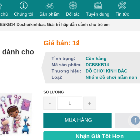
 chủ
Chúng tôi
Sản phẩm
Đối tác
Tuyển dụng
Tin tức
BSKB14 Dochoikinhbac Giải trí hấp dẫn dành cho trẻ em
Giá bán: 1₫
n dành cho
Tình trạng:
Còn hàng
Mã sản phẩm:
DCBSKB14
Thương hiệu:
ĐỒ CHƠI KINH BẮC
Loại:
Nhóm Đồ chơi mầm non
SỐ LƯỢNG
-
+
MUA HÀNG
Nhận Giá Tốt Hơn