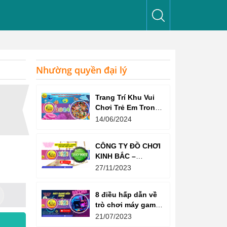
Nhường quyền đại lý
Trang Trí Khu Vui
Chơi Trẻ Em Trong
Nhà Như Thế Nào
14/06/2024
Để Thu Hút Trẻ?
CÔNG TY ĐỒ CHƠI
KINH BẮC –
CHỨNG CHỈ ISO
27/11/2023
9001:2015
8 điều hấp dẫn về
trò chơi máy game
bắn súng
21/07/2023