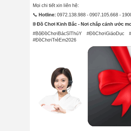
Mọi chi tiết xin liên hệ:
📞
Hotline:
0972.138.988 - 0907.105.668 - 190
🌐
Đồ Chơi Kinh Bắc - Nơi chắp cánh ước mơ
#BộĐồChơiBácSĩThúY #ĐồChơiGiáoDục #
#ĐồChơiTrẻEm2026