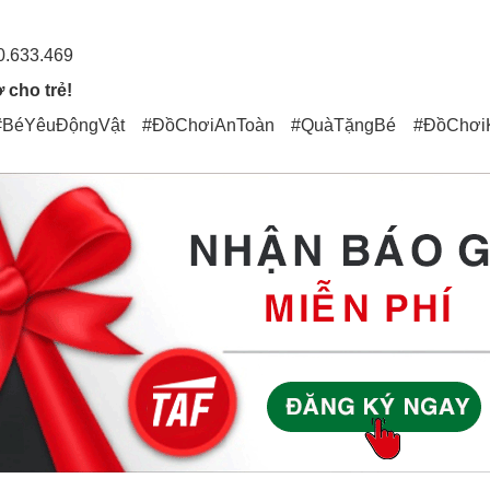
0.633.469
 cho trẻ!
BéYêuĐộngVật #ĐồChơiAnToàn #QuàTặngBé #ĐồChơiKỹ