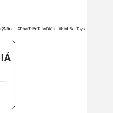
Năng #PhátTriểnToànDiện #KinhBacToys