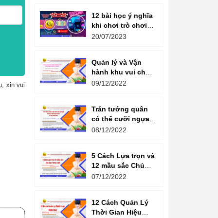
12 bài học ý nghĩa
khi chơi trò chơi
máy game đua xe
20/07/2023
moto đôi
Quản lý và Vận
hành khu vui chơi
giải trí -
09/12/2022
, xin vui
Management and
Operation of
Trán tướng quân
amusement parks
có thể cưỡi ngựa,
Bụng tể tướng có
08/12/2022
thể chèo thuyền
Cổ ngữ 1000 Năm.
5 Cách Lựa trọn và
12 mầu sắc Chủ
đạo Tương sinh
07/12/2022
Kiến tạo không
gian khởi sinh
12 Cách Quản Lý
năng lượng
Thời Gian Hiệu