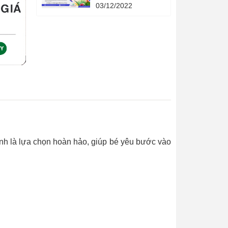
Quả - 4 phương
03/12/2022
pháp khoa học - 4
cuốn sách quản lý
hạn mức tín dụng
thời gian.
hính là lựa chọn hoàn hảo, giúp bé yêu bước vào