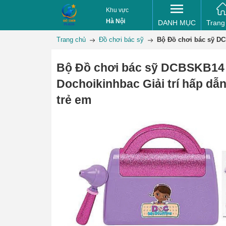
Khu vực
Hà Nội
DANH MỤC
Trang
Trang chủ
Đồ chơi bác sỹ
Bộ Đồ chơi bác sỹ DC
Bộ Đồ chơi bác sỹ DCBSKB14
Dochoikinhbac Giải trí hấp dẫ
trẻ em