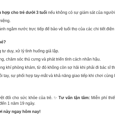
 hợp cho trẻ dưới 3 tuổi
nếu không có sự giám sát của người
miệng.
nh ngâm nước trực tiếp để bảo vệ tuổi thọ của các chi tiết điện 
bé?
tư duy, xử lý tình huống giả lập.
g, chăm sóc thú cưng và phát triển tính cách nhân hậu.
g khí phòng khám, từ đó không còn sợ hãi khi phải đi bác sĩ th
 tay, sự phối hợp tay-mắt và khả năng giao tiếp khi chơi cùng 
ệt đối cho sức khỏe của trẻ. ✨
Tư vấn tận tâm:
Miễn phí thiế
đến 1 năm 19 ngày.
vời này ngay hôm nay!