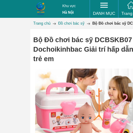
Khu vực
Hà Nội
DANH MỤC
Trang
Trang chủ
Đồ chơi bác sỹ
Bộ Đồ chơi bác sỹ DC
Bộ Đồ chơi bác sỹ DCBSKB07
Dochoikinhbac Giải trí hấp dẫ
trẻ em