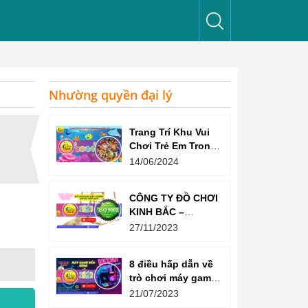
Nhường quyền đại lý
Trang Trí Khu Vui
Chơi Trẻ Em Trong
Nhà Như Thế Nào
14/06/2024
Để Thu Hút Trẻ?
CÔNG TY ĐỒ CHƠI
KINH BẮC –
CHỨNG CHỈ ISO
27/11/2023
9001:2015
8 điều hấp dẫn về
trò chơi máy game
bắn súng
21/07/2023