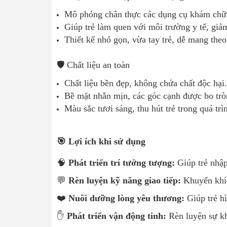
Mô phỏng chân thực các dụng cụ khám chữ
Giúp trẻ làm quen với môi trường y tế, giả
Thiết kế nhỏ gọn, vừa tay trẻ, dễ mang theo
🛡️ Chất liệu an toàn
Chất liệu bền đẹp, không chứa chất độc hại.
Bề mặt nhẵn mịn, các góc cạnh được bo trò
Màu sắc tươi sáng, thu hút trẻ trong quá trì
🎯 Lợi ích khi sử dụng
🧠
Phát triển trí tưởng tượng:
Giúp trẻ nhập
💬
Rèn luyện kỹ năng giao tiếp:
Khuyến khíc
❤️
Nuôi dưỡng lòng yêu thương:
Giúp trẻ h
✋
Phát triển vận động tinh:
Rèn luyện sự kh