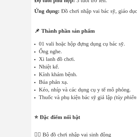
Độ tuổi phù hợp:
3 tuổi trở lên.
Ứng dụng:
Đồ chơi nhập vai bác sỹ, giáo dục
📌 Thành phần sản phẩm
01 vali hoặc hộp đựng dụng cụ bác sỹ.
Ống nghe.
Xi lanh đồ chơi.
Nhiệt kế.
Kính khám bệnh.
Búa phản xạ.
Kéo, nhíp và các dụng cụ y tế mô phỏng.
Thuốc và phụ kiện bác sỹ giả lập
(tùy phiên
⭐ Đặc điểm nổi bật
👨‍⚕️ Bộ đồ chơi nhập vai sinh động