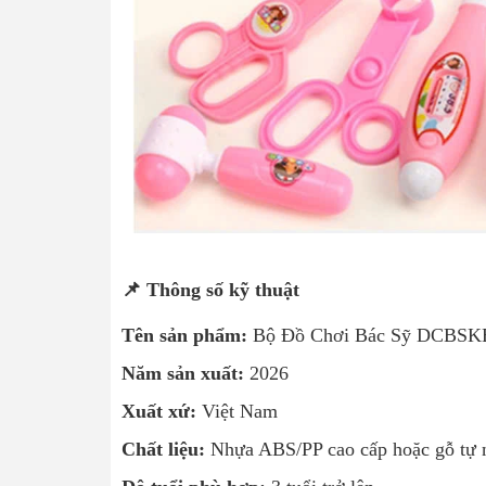
📌 Thông số kỹ thuật
Tên sản phẩm:
Bộ Đồ Chơi Bác Sỹ DCBSKB
Năm sản xuất:
2026
Xuất xứ:
Việt Nam
Chất liệu:
Nhựa ABS/PP cao cấp hoặc gỗ tự nh