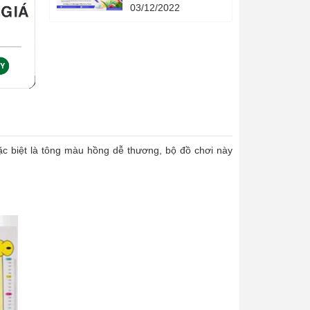
Quả - 4 phương
03/12/2022
pháp khoa học - 4
cuốn sách quản lý
hạn mức tín dụng
thời gian.
đặc biệt là tông màu hồng dễ thương, bộ đồ chơi này