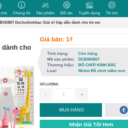
 chủ
Chúng tôi
Sản phẩm
Đối tác
Tuyển dụng
Tin tức
BSKB07 Dochoikinhbac Giải trí hấp dẫn dành cho trẻ em
Giá bán: 1₫
n dành cho
Tình trạng:
Còn hàng
Mã sản phẩm:
DCBSKB07
Thương hiệu:
ĐỒ CHƠI KINH BẮC
Loại:
Nhóm Đồ chơi mầm non
SỐ LƯỢNG
-
+
MUA HÀNG
Nhận Giá Tốt Hơn