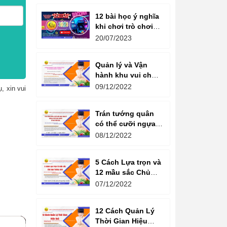
12 bài học ý nghĩa
khi chơi trò chơi
máy game đua xe
20/07/2023
moto đôi
Quản lý và Vận
hành khu vui chơi
giải trí -
09/12/2022
, xin vui
Management and
Operation of
Trán tướng quân
amusement parks
có thể cưỡi ngựa,
Bụng tể tướng có
08/12/2022
thể chèo thuyền
Cổ ngữ 1000 Năm.
5 Cách Lựa trọn và
12 mầu sắc Chủ
đạo Tương sinh
07/12/2022
Kiến tạo không
gian khởi sinh
12 Cách Quản Lý
năng lượng
Thời Gian Hiệu