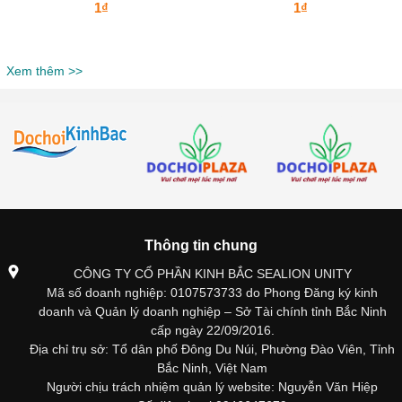
1₫
1₫
Xem thêm >>
Thông tin chung
CÔNG TY CỔ PHẦN KINH BẮC SEALION UNITY
Mã số doanh nghiệp: 0107573733 do Phong Đăng ký kinh
doanh và Quản lý doanh nghiệp – Sở Tài chính tỉnh Bắc Ninh
cấp ngày 22/09/2016.
Địa chỉ trụ sở: Tổ dân phố Đông Du Núi, Phường Đào Viên, Tỉnh
Bắc Ninh, Việt Nam
Người chịu trách nhiệm quản lý website: Nguyễn Văn Hiệp