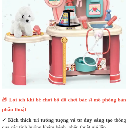
🎁
Lợi ích khi bé chơi bộ đồ chơi bác sĩ mô phỏng bàn
phẫu thuật
✔
Kích thích trí tưởng tượng và tư duy sáng tạo
thông
qua các tình huống khám bệnh, phẫu thuật giả lập.