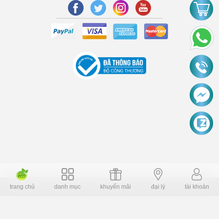
trang chủ
danh mục
khuyến mãi
đại lý
tài khoản
Copyright © 2006 Dochoiplaza.com Alright reversed. Designed
Dochoikinhbac.vn
.
cung cấp bởi sapo