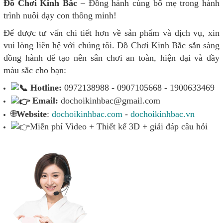
Đồ Chơi Kinh Bắc
– Đồng hành cùng bố mẹ trong hành
trình nuôi dạy con thông minh!
Để được tư vấn chi tiết hơn về sản phẩm và dịch vụ, xin
vui lòng liên hệ với chúng tôi. Đồ Chơi Kinh Bắc sẵn sàng
đồng hành để tạo nên sân chơi an toàn, hiện đại và đầy
màu sắc cho bạn:
Hotline:
0972138988 - 0907105668 - 1900633469
Email:
dochoikinhbac@gmail.com
🌐
Website
:
dochoikinhbac.com
-
dochoikinhbac.vn
Miễn phí Video + Thiết kế 3D + giải đáp câu hỏi