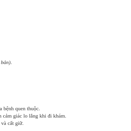
 bản)
.
a bệnh quen thuộc.
m cảm giác lo lắng khi đi khám.
 và cất giữ.