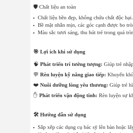
🛡️ Chất liệu an toàn
Chất liệu bền đẹp, không chứa chất độc hại.
Bề mặt nhẵn mịn, các góc cạnh được bo trò
Màu sắc tươi sáng, thu hút trẻ trong quá trì
🎯 Lợi ích khi sử dụng
🧠
Phát triển trí tưởng tượng:
Giúp trẻ nhập
💬
Rèn luyện kỹ năng giao tiếp:
Khuyến khíc
❤️
Nuôi dưỡng lòng yêu thương:
Giúp trẻ h
✋
Phát triển vận động tinh:
Rèn luyện sự kh
🛠️ Hướng dẫn sử dụng
Sắp xếp các dụng cụ bác sỹ lên bàn hoặc lấy