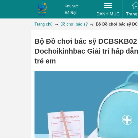
Khu vực
Hà Nội
DANH MỤC
Trang
Trang chủ
Đồ chơi bác sỹ
Bộ Đồ chơi bác sỹ DC
Bộ Đồ chơi bác sỹ DCBSKB02
Dochoikinhbac Giải trí hấp dẫ
trẻ em