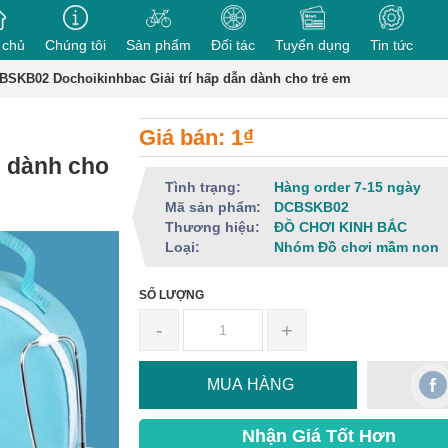
 chủ
Chúng tôi
Sản phẩm
Đối tác
Tuyển dụng
Tin tức
BSKB02 Dochoikinhbac Giải trí hấp dẫn dành cho trẻ em
Giá bán: 1₫
n dành cho
Tình trạng:
Hàng order 7-15 ngày
Mã sản phẩm:
DCBSKB02
Thương hiệu:
ĐỒ CHƠI KINH BẮC
Loại:
Nhóm Đồ chơi mầm non
SỐ LƯỢNG
-
+
MUA HÀNG
Nhận Giá Tốt Hơn