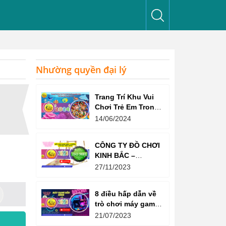
Nhường quyền đại lý
Trang Trí Khu Vui
Chơi Trẻ Em Trong
Nhà Như Thế Nào
14/06/2024
Để Thu Hút Trẻ?
CÔNG TY ĐỒ CHƠI
KINH BẮC –
CHỨNG CHỈ ISO
27/11/2023
9001:2015
8 điều hấp dẫn về
trò chơi máy game
bắn súng
21/07/2023