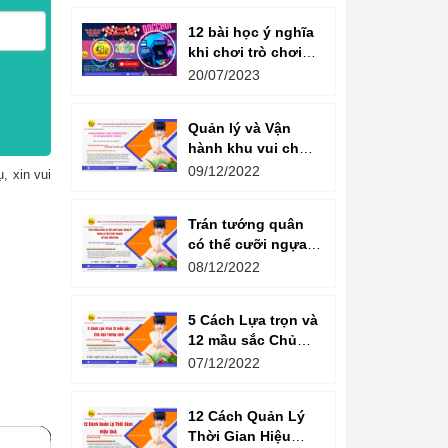
12 bài học ý nghĩa
khi chơi trò chơi
máy game đua xe
20/07/2023
moto đôi
Quản lý và Vận
hành khu vui chơi
giải trí -
09/12/2022
, xin vui
Management and
Operation of
Trán tướng quân
amusement parks
có thể cưỡi ngựa,
Bụng tể tướng có
08/12/2022
thể chèo thuyền
Cổ ngữ 1000 Năm.
5 Cách Lựa trọn và
12 mầu sắc Chủ
đạo Tương sinh
07/12/2022
Kiến tạo không
gian khởi sinh
12 Cách Quản Lý
năng lượng
Thời Gian Hiệu